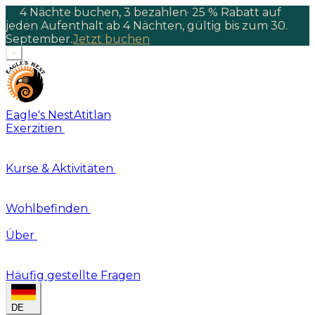
4 Nächte buchen, 3 bezahlen
·
25 % Rabatt auf
jeden Aufenthalt ab 4 Nächten, gültig bis zum 30.
September.
Jetzt buchen
×
Eagle's Nest
Atitlan
Exerzitien
Kurse & Aktivitäten
Wohlbefinden
Über
Häufig gestellte Fragen
DE