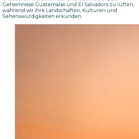
Geheimnisse Guatemalas und El Salvadors zu lüften,
während wir ihre Landschaften, Kulturen und
Sehenswürdigkeiten erkunden.