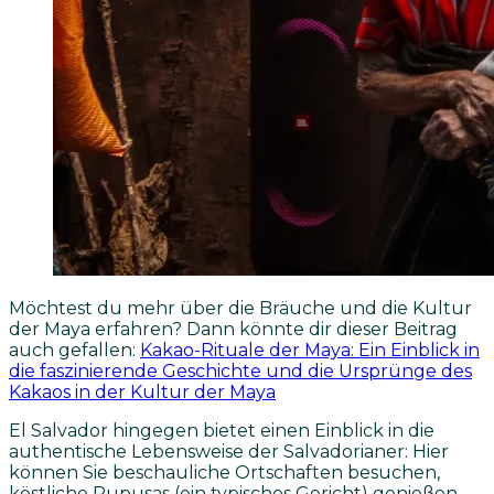
Möchtest du mehr über die Bräuche und die Kultur
der Maya erfahren? Dann könnte dir dieser Beitrag
auch gefallen:
Kakao-Rituale der Maya: Ein Einblick in
die faszinierende Geschichte und die Ursprünge des
Kakaos in der Kultur der Maya
El Salvador hingegen bietet einen Einblick in die
authentische Lebensweise der Salvadorianer: Hier
können Sie beschauliche Ortschaften besuchen,
köstliche Pupusas (ein typisches Gericht) genießen