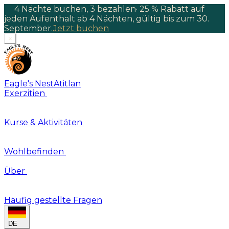
4 Nächte buchen, 3 bezahlen
·
25 % Rabatt auf
jeden Aufenthalt ab 4 Nächten, gültig bis zum 30.
September.
Jetzt buchen
×
Eagle's Nest
Atitlan
Exerzitien
Kurse & Aktivitäten
Wohlbefinden
Über
Häufig gestellte Fragen
DE