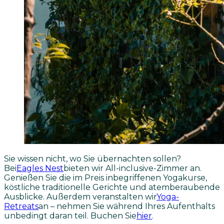
Sie wissen nicht, wo Sie übernachten sollen?
Bei
Eagles Nest
bieten wir All-inclusive-Zimmer an.
Genießen Sie die im Preis inbegriffenen Yogakurse,
köstliche traditionelle Gerichte und atemberaubende
Ausblicke. Außerdem veranstalten wir
Yoga-
Retreats
an – nehmen Sie während Ihres Aufenthalts
unbedingt daran teil. Buchen Sie
hier
.