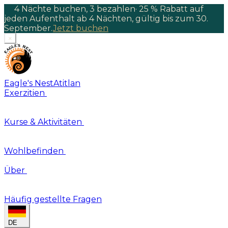
4 Nächte buchen, 3 bezahlen
·
25 % Rabatt auf
jeden Aufenthalt ab 4 Nächten, gültig bis zum 30.
September.
Jetzt buchen
×
Eagle's Nest
Atitlan
Exerzitien
Kurse & Aktivitäten
Wohlbefinden
Über
Häufig gestellte Fragen
DE