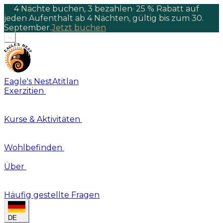
4 Nächte buchen, 3 bezahlen
·
25 % Rabatt auf
jeden Aufenthalt ab 4 Nächten, gültig bis zum 30.
September.
Jetzt buchen
×
Eagle's Nest
Atitlan
Exerzitien
Kurse & Aktivitäten
Wohlbefinden
Über
Häufig gestellte Fragen
DE