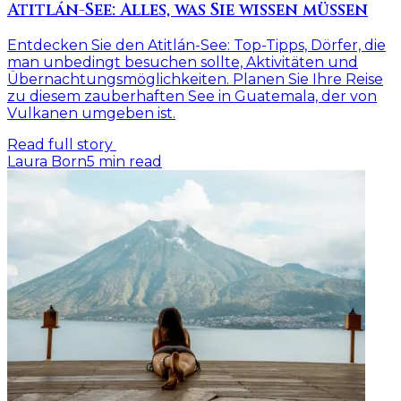
Atitlán-See: Alles, was Sie wissen müssen
Entdecken Sie den Atitlán-See: Top-Tipps, Dörfer, die
man unbedingt besuchen sollte, Aktivitäten und
Übernachtungsmöglichkeiten. Planen Sie Ihre Reise
zu diesem zauberhaften See in Guatemala, der von
Vulkanen umgeben ist.
Read full story
Laura Born
5
min read