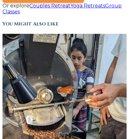
Or explore
Couples Retreat
Yoga Retreats
Group
Classes
You Might Also Like