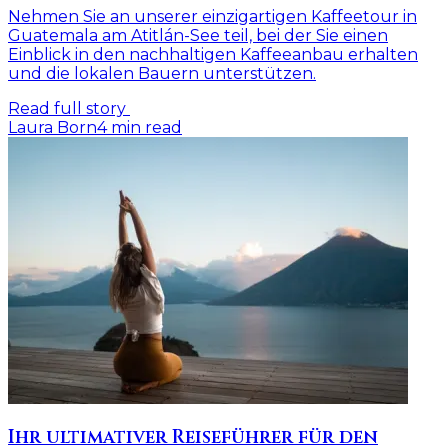
Nehmen Sie an unserer einzigartigen Kaffeetour in
Guatemala am Atitlán-See teil, bei der Sie einen
Einblick in den nachhaltigen Kaffeeanbau erhalten
und die lokalen Bauern unterstützen.
Read full story
Laura Born
4
min read
Ihr ultimativer Reiseführer für den