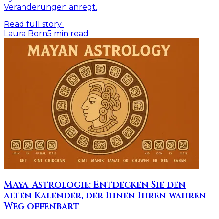
Veränderungen anregt.
Read full story
Laura Born
5
min read
Maya-Astrologie: Entdecken Sie den
alten Kalender, der Ihnen Ihren wahren
Weg offenbart