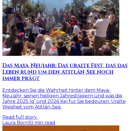
Das Maya-Neujahr: Das uralte Fest, das das
Leben rund um den Atitlán-See noch
immer prägt
Entdecken Sie die Wahrheit hinter dem Maya-
Neujahr, seinen heiligen Jahresträgern und was die
Jahre 2025 Iq’ und 2026 Kej für Sie bedeuten. Uralte
Weisheit vom Atitlán-See.
Read full story
Laura Born
10
min read