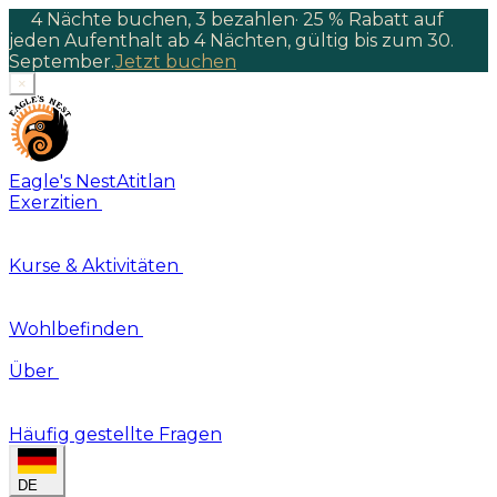
4 Nächte buchen, 3 bezahlen
·
25 % Rabatt auf
jeden Aufenthalt ab 4 Nächten, gültig bis zum 30.
September.
Jetzt buchen
×
Eagle's Nest
Atitlan
Exerzitien
Kurse & Aktivitäten
Wohlbefinden
Über
Häufig gestellte Fragen
DE