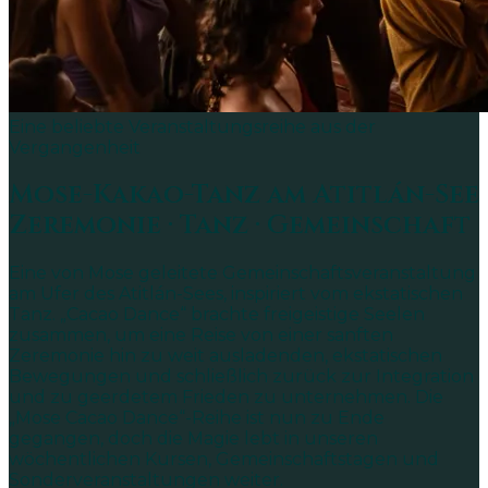
Eine beliebte Veranstaltungsreihe aus der
Vergangenheit
Mose-Kakao-Tanz
am Atitlán-See
Zeremonie · Tanz · Gemeinschaft
Eine von Mose geleitete Gemeinschaftsveranstaltung
am Ufer des Atitlán-Sees, inspiriert vom ekstatischen
Tanz. „Cacao Dance“ brachte freigeistige Seelen
zusammen, um eine Reise von einer sanften
Zeremonie hin zu weit ausladenden, ekstatischen
Bewegungen und schließlich zurück zur Integration
und zu geerdetem Frieden zu unternehmen. Die
„Mose Cacao Dance“-Reihe ist nun zu Ende
gegangen, doch die Magie lebt in unseren
wöchentlichen Kursen, Gemeinschaftstagen und
Sonderveranstaltungen weiter.