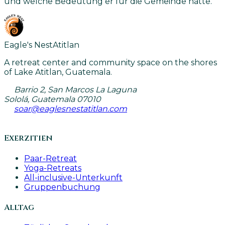
und welche Bedeutung er für die Gemeinde hatte.
Eagle's Nest
Atitlan
A retreat center and community space on the shores
of Lake Atitlan, Guatemala.
Barrio 2, San Marcos La Laguna
Sololá, Guatemala 07010
soar@eaglesnestatitlan.com
Exerzitien
Paar-Retreat
Yoga-Retreats
All-inclusive-Unterkunft
Gruppenbuchung
Alltag