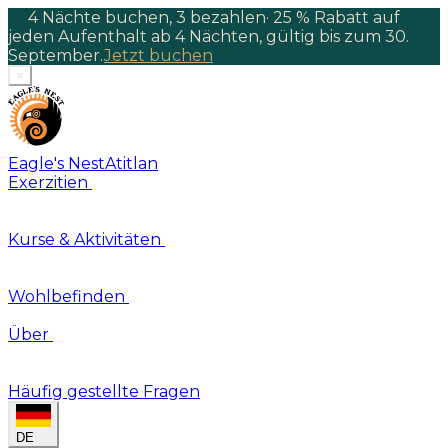
4 Nächte buchen, 3 bezahlen
·
25 % Rabatt auf
jeden Aufenthalt ab 4 Nächten, gültig bis zum 30.
September.
Jetzt buchen
×
Eagle's Nest
Atitlan
Exerzitien
Kurse & Aktivitäten
Wohlbefinden
Über
Häufig gestellte Fragen
DE