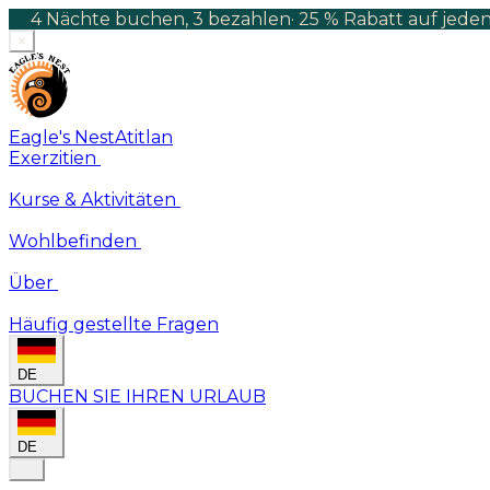
4 Nächte buchen, 3 bezahlen
·
25 % Rabatt auf jeden
×
Eagle's Nest
Atitlan
Exerzitien
Kurse & Aktivitäten
Wohlbefinden
Über
Häufig gestellte Fragen
DE
BUCHEN SIE IHREN URLAUB
DE