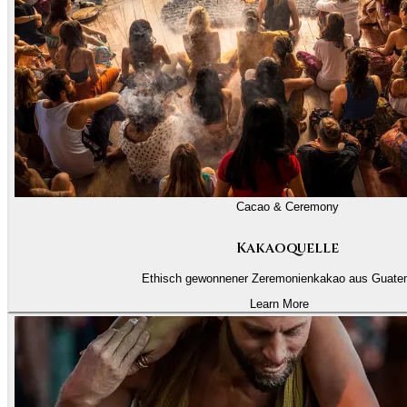
Cacao & Ceremony
Kakaoquelle
Ethisch gewonnener Zeremonienkakao aus Guate
Learn More