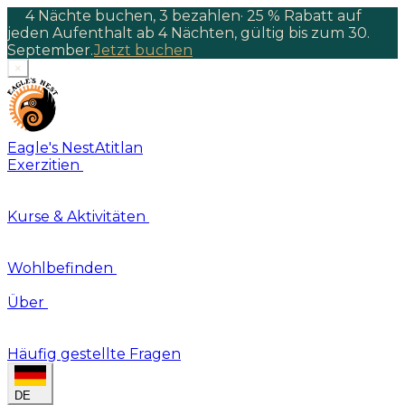
4 Nächte buchen, 3 bezahlen
·
25 % Rabatt auf
jeden Aufenthalt ab 4 Nächten, gültig bis zum 30.
September.
Jetzt buchen
×
Eagle's Nest
Atitlan
Exerzitien
Kurse & Aktivitäten
Wohlbefinden
Über
Häufig gestellte Fragen
DE