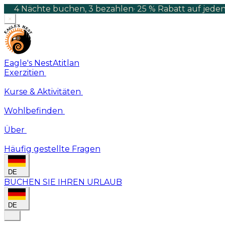
4 Nächte buchen, 3 bezahlen
·
25 % Rabatt auf jeden
×
Eagle's Nest
Atitlan
Exerzitien
Kurse & Aktivitäten
Wohlbefinden
Über
Häufig gestellte Fragen
DE
BUCHEN SIE IHREN URLAUB
DE