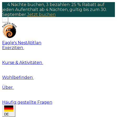
4 Nächte buchen, 3 bezahlen
·
25 % Rabatt auf
jeden Aufenthalt ab 4 Nächten, gültig bis zum 30.
September.
Jetzt buchen
×
Eagle's Nest
Atitlan
Exerzitien
Kurse & Aktivitäten
Wohlbefinden
Über
Häufig gestellte Fragen
DE