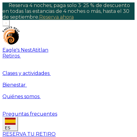
Reserva 4 noches, paga solo 3
·
25 % de descuento
en todas las estancias de 4 noches o más, hasta el 30
de septiembre.
Reserva ahora
×
Eagle's Nest
Atitlan
Retiros
Clases y actividades
Bienestar
Quiénes somos
Preguntas frecuentes
ES
RESERVA TU RETIRO