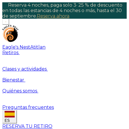
Reserva 4 noches, paga solo 3
·
25 % de descuento
en todas las estancias de 4 noches o más, hasta el 30
de septiembre.
Reserva ahora
×
Eagle's Nest
Atitlan
Retiros
Clases y actividades
Bienestar
Quiénes somos
Preguntas frecuentes
ES
RESERVA TU RETIRO