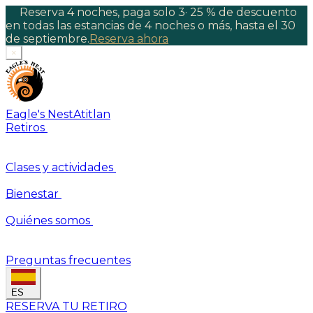
Reserva 4 noches, paga solo 3
·
25 % de descuento
en todas las estancias de 4 noches o más, hasta el 30
de septiembre.
Reserva ahora
×
Eagle's Nest
Atitlan
Retiros
Clases y actividades
Bienestar
Quiénes somos
Preguntas frecuentes
ES
RESERVA TU RETIRO