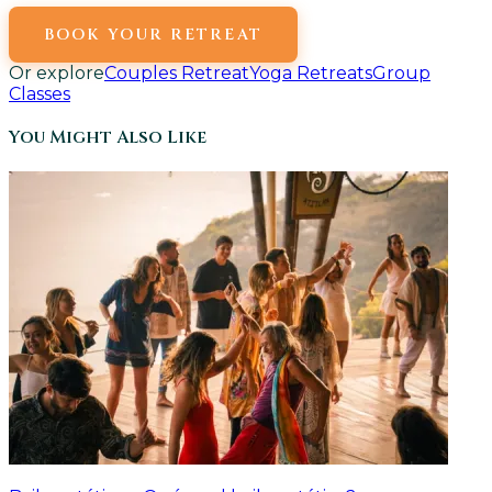
BOOK YOUR RETREAT
Or explore
Couples Retreat
Yoga Retreats
Group
Classes
You Might Also Like