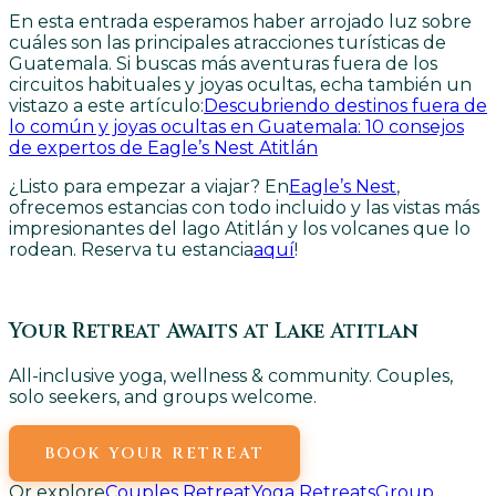
En esta entrada esperamos haber arrojado luz sobre
cuáles son las principales atracciones turísticas de
Guatemala. Si buscas más aventuras fuera de los
circuitos habituales y joyas ocultas, echa también un
vistazo a este artículo:
Descubriendo destinos fuera de
lo común y joyas ocultas en Guatemala: 10 consejos
de expertos de Eagle’s Nest Atitlán
¿Listo para empezar a viajar? En
Eagle’s Nest
,
ofrecemos estancias con todo incluido y las vistas más
impresionantes del lago Atitlán y los volcanes que lo
rodean. Reserva tu estancia
aquí
!
Your Retreat Awaits at Lake Atitlan
All-inclusive yoga, wellness & community. Couples,
solo seekers, and groups welcome.
BOOK YOUR RETREAT
Or explore
Couples Retreat
Yoga Retreats
Group