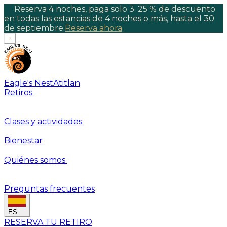
Reserva 4 noches, paga solo 3
·
25 % de descuento
en todas las estancias de 4 noches o más, hasta el 30
de septiembre.
Reserva ahora
×
Eagle's Nest
Atitlan
Retiros
Clases y actividades
Bienestar
Quiénes somos
Preguntas frecuentes
ES
RESERVA TU RETIRO