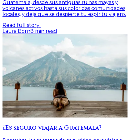
Guatemala, desde sus antiguas ruinas mayas y
volcanes activos hasta sus coloridas comunidades
locales, y deja que se despierte tu espíritu viajero.
Read full story
Laura Born
8
min read
¿Es seguro viajar a Guatemala?