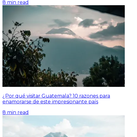
8
min read
¿Por qué visitar Guatemala? 10 razones para
enamorarse de este impresionante país
8
min read