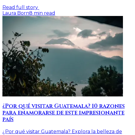
Read full story
Laura Born
8
min read
¿Por qué visitar Guatemala? 10 razones
para enamorarse de este impresionante
país
¿Por qué visitar Guatemala? Explora la belleza de