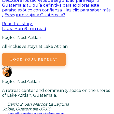
Descubre los secretos de seguridad para viajar a
Guatemala: tu guía definitiva para explorar este
paraíso exótico con confianza. Haz clic para saber más:
¿Es seguro viajar a Guatemala?
Read full story
Laura Born
9
min read
Eagle's Nest Atitlan
All-inclusive stays at Lake Atitlan
Book Your Retreat
Eagle's Nest
Atitlan
A retreat center and community space on the shores
of Lake Atitlan, Guatemala.
Barrio 2, San Marcos La Laguna
Sololá, Guatemala 07010
soar@eaglesnestatitlan.com