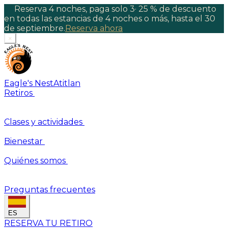
Reserva 4 noches, paga solo 3
·
25 % de descuento
en todas las estancias de 4 noches o más, hasta el 30
de septiembre.
Reserva ahora
×
Eagle's Nest
Atitlan
Retiros
Clases y actividades
Bienestar
Quiénes somos
Preguntas frecuentes
ES
RESERVA TU RETIRO