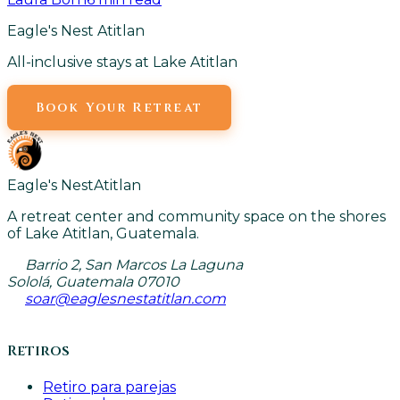
Eagle's Nest Atitlan
All-inclusive stays at Lake Atitlan
Book Your Retreat
Eagle's Nest
Atitlan
A retreat center and community space on the shores
of Lake Atitlan, Guatemala.
Barrio 2, San Marcos La Laguna
Sololá, Guatemala 07010
soar@eaglesnestatitlan.com
Retiros
Retiro para parejas