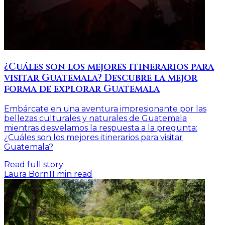
¿Cuáles son los mejores itinerarios para
visitar Guatemala? Descubre la mejor
forma de explorar Guatemala
Embárcate en una aventura impresionante por las
bellezas culturales y naturales de Guatemala
mientras desvelamos la respuesta a la pregunta:
¿Cuáles son los mejores itinerarios para visitar
Guatemala?
Read full story
Laura Born
11
min read