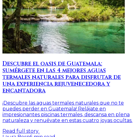
Descubre el oasis de Guatemala:
sumérgete en las 4 mejores aguas
termales naturales para disfrutar de
una experiencia rejuvenecedora y
encantadora
¡Descubre las aguas termales naturales que no te
puedes perder en Guatemala! Relájate en
impresionantes piscinas termales, descansa en plena
naturaleza y renuévate en estas cuatro joyas ocultas.
Read full story
Laura Born
6
min read