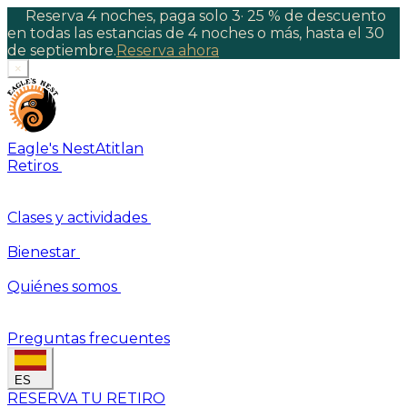
Reserva 4 noches, paga solo 3
·
25 % de descuento
en todas las estancias de 4 noches o más, hasta el 30
de septiembre.
Reserva ahora
×
Eagle's Nest
Atitlan
Retiros
Clases y actividades
Bienestar
Quiénes somos
Preguntas frecuentes
ES
RESERVA TU RETIRO