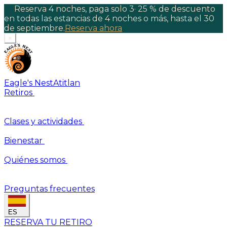
Reserva 4 noches, paga solo 3
·
25 % de descuento
en todas las estancias de 4 noches o más, hasta el 30
de septiembre.
Reserva ahora
×
Eagle's Nest
Atitlan
Retiros
Clases y actividades
Bienestar
Quiénes somos
Preguntas frecuentes
ES
RESERVA TU RETIRO