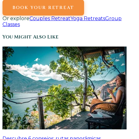
BOOK YOUR RETREAT
Or explore
Couples Retreat
Yoga Retreats
Group
Classes
You Might Also Like
Descubre 6 consejos: rutas panorámicas