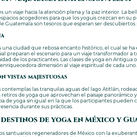
 viaje hacia la atención plena y la paz interior. La belle
pacios acogedores para que los yoguis crezcan en su prác
ga de Guatemala son tesoros que esperan ser descubierto
ua
s una ciudad que rebosa encanto histórico, el cual se ha
ial preparan el escenario para un viaje transformador a tr
idad de los practicantes. Las clases de yoga en Antigua 
enriquecedora dimensión al viaje espiritual de cada uno.
on vistas majestuosas
 contemplas las tranquilas aguas del lago Atitlán, rode
 retiros de yoga que aprovechan el paisaje panorámico y e
cia de yoga sin igual en la que los participantes puede
esencia durante sus prácticas.
: destinos de yoga en México y G
 los santuarios regeneradores de México con la exuberant