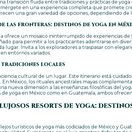
transición fluida entre tradiciones y prácticas de yoga 
s. Sumérgete en una experiencia completa que promete cr
frecen una gran variedad de opciones, dependiendo de 
de las fronteras: destinos de yoga en Méx
la ofrece un mosaico ininterrumpido de experiencias de 
ñado para permitir a los practicantes adentrarse en dive
 lugar. Invita a los exploradores a traspasar con eleganci
 en entornos variados.
 tradiciones locales
 conciencia cultural de un lugar. Este itinerario está cui
a. En México, los rituales ancestrales mayas complementan
una nueva dimensión a las enseñanzas filosóficas del yoga.
os de yoga en México como en Guatemala, ambos ofrecen 
lujosos resorts de yoga: destino
lejos turísticos de yoga más codiciados de México y Guat