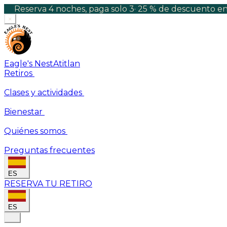
Reserva 4 noches, paga solo 3
·
25 % de descuento en 
×
Eagle's Nest
Atitlan
Retiros
Clases y actividades
Bienestar
Quiénes somos
Preguntas frecuentes
ES
RESERVA TU RETIRO
ES