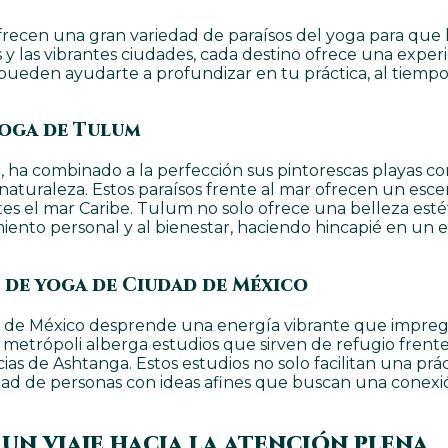
 ofrecen una gran variedad de paraísos del yoga para que 
 y las vibrantes ciudades, cada destino ofrece una exper
ueden ayudarte a profundizar en tu práctica, al tiempo 
yoga de Tulum
, ha combinado a la perfección sus pintorescas playas con
naturaleza. Estos paraísos frente al mar ofrecen un escen
iantes el mar Caribe. Tulum no solo ofrece una belleza e
miento personal y al bienestar, haciendo hincapié en un 
 de yoga de Ciudad de México
ad de México desprende una energía vibrante que impreg
 La metrópoli alberga estudios que sirven de refugio fren
ias de Ashtanga. Estos estudios no solo facilitan una pr
 de personas con ideas afines que buscan una conexión 
 un viaje hacia la atención plena