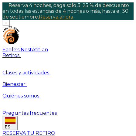
Reserva 4 noches, paga solo 3
·
25 % de descuento
en todas las estancias de 4 noches o más, hasta el 30
de septiembre.
Reserva ahora
×
Eagle's Nest
Atitlan
Retiros
Clases y actividades
Bienestar
Quiénes somos
Preguntas frecuentes
ES
RESERVA TU RETIRO