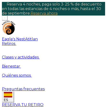
Reserva 4 noches, paga solo 3
·
25 % de descuento
en todas las estancias de 4 noches o más, hasta el 30
de septiembre.
Reserva ahora
×
Eagle's Nest
Atitlan
Retiros
Clases y actividades
Bienestar
Quiénes somos
Preguntas frecuentes
ES
RESERVA TU RETIRO