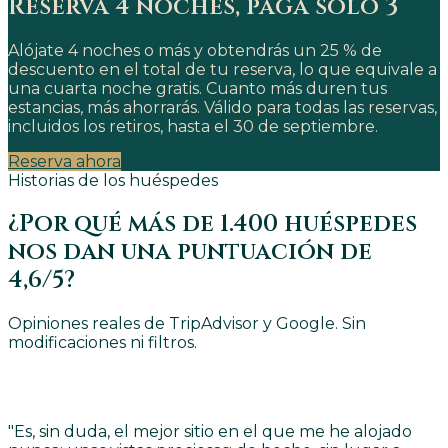
Reserva 4 noches, paga solo 3
Alójate 4 noches o más y obtendrás un 25 % de
descuento en el total de tu reserva, lo que equivale a
una cuarta noche gratis. Cuanto más duren tus
estancias, más ahorrarás. Válido para todas las reservas,
incluidos los retiros, hasta el 30 de septiembre.
Reserva ahora
Historias de los huéspedes
¿Por qué más de 1.400 huéspedes
nos dan una puntuación de
4,6/5?
Opiniones reales de TripAdvisor y Google. Sin
modificaciones ni filtros.
"
Es, sin duda, el mejor sitio en el que me he alojado