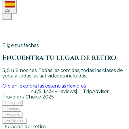
ES
Elige tus fechas
Encuentra tu lugar de retiro
3, 5 u 8 noches. Todas las comidas, todas las clases de
yoga y todas las actividades incluidas.
O bien, explora las estancias flexibles
→
4.6
/5
·
1,434
+ reviews
|
TripAdvisor
Travelers' Choice
2025
1
Longitud
2
Fechas
3
Espacio
4
Habitación
Duración del retiro