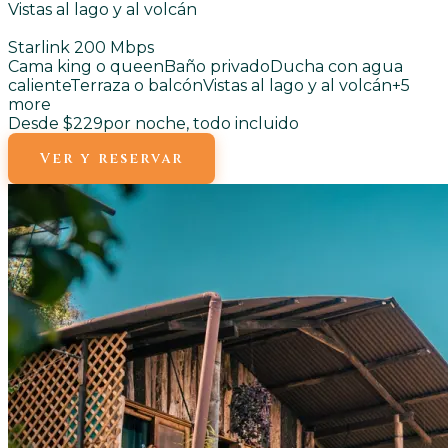
Vistas al lago y al volcán
Starlink 200 Mbps
Cama king o queen
Baño privado
Ducha con agua
caliente
Terraza o balcón
Vistas al lago y al volcán
+
5
more
Desde $229
por noche, todo incluido
Ver y reservar