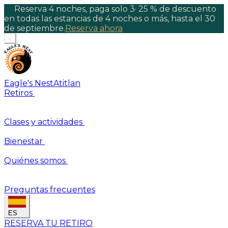
Reserva 4 noches, paga solo 3
·
25 % de descuento
en todas las estancias de 4 noches o más, hasta el 30
de septiembre.
Reserva ahora
×
Eagle's Nest
Atitlan
Retiros
Clases y actividades
Bienestar
Quiénes somos
Preguntas frecuentes
ES
RESERVA TU RETIRO