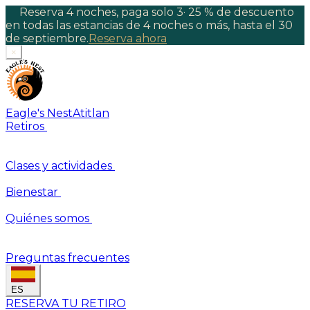
Reserva 4 noches, paga solo 3
·
25 % de descuento
en todas las estancias de 4 noches o más, hasta el 30
de septiembre.
Reserva ahora
×
Eagle's Nest
Atitlan
Retiros
Clases y actividades
Bienestar
Quiénes somos
Preguntas frecuentes
ES
RESERVA TU RETIRO