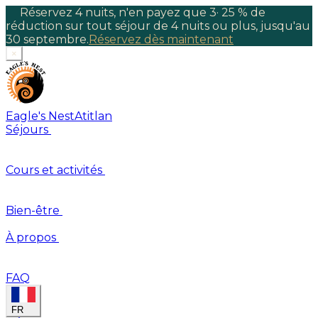
Réservez 4 nuits, n'en payez que 3
·
25 % de
réduction sur tout séjour de 4 nuits ou plus, jusqu'au
30 septembre.
Réservez dès maintenant
×
Eagle's Nest
Atitlan
Séjours
Cours et activités
Bien-être
À propos
FAQ
FR