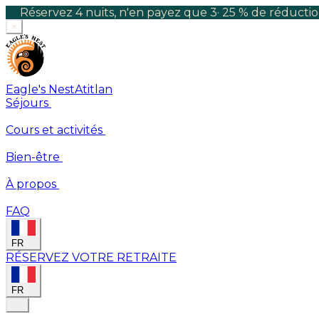
Réservez 4 nuits, n'en payez que 3
·
25 % de réductio
×
Eagle's Nest
Atitlan
Séjours
Cours et activités
Bien-être
À propos
FAQ
FR
RÉSERVEZ VOTRE RETRAITE
FR