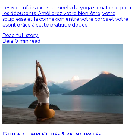
Les 5 bienfaits exceptionnels du yoga somatique pour
les débutants. Améliorez votre bien-être, votre
souplesse et la connexion entre votre corps et votre
esprit grâce à cette pratique douce.
Read full story
Deia
10
min read
Guide complet des 5 principales