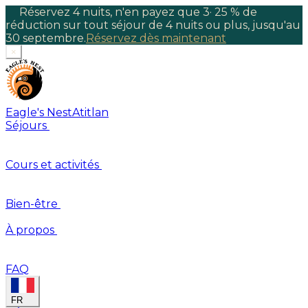
Réservez 4 nuits, n'en payez que 3
·
25 % de
réduction sur tout séjour de 4 nuits ou plus, jusqu'au
30 septembre.
Réservez dès maintenant
×
Eagle's Nest
Atitlan
Séjours
Cours et activités
Bien-être
À propos
FAQ
FR