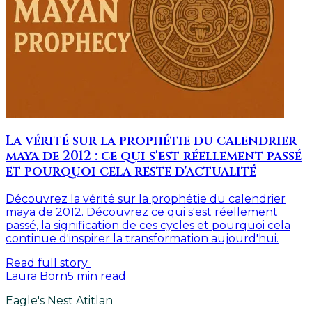
La vérité sur la prophétie du calendrier
maya de 2012 : ce qui s'est réellement passé
et pourquoi cela reste d'actualité
Découvrez la vérité sur la prophétie du calendrier
maya de 2012. Découvrez ce qui s'est réellement
passé, la signification de ces cycles et pourquoi cela
continue d'inspirer la transformation aujourd'hui.
Read full story
Laura Born
5
min read
Eagle's Nest Atitlan