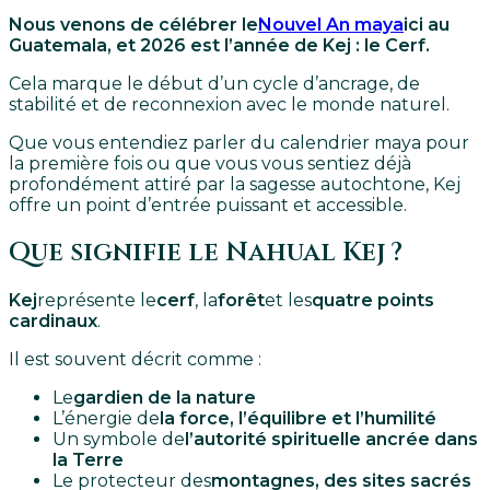
Nous venons de célébrer le
Nouvel An maya
ici au
Guatemala, et 2026 est l’année de Kej : le Cerf.
Cela marque le début d’un cycle d’ancrage, de
stabilité et de reconnexion avec le monde naturel.
Que vous entendiez parler du calendrier maya pour
la première fois ou que vous vous sentiez déjà
profondément attiré par la sagesse autochtone, Kej
offre un point d’entrée puissant et accessible.
Que signifie le Nahual Kej ?
Kej
représente le
cerf
, la
forêt
et les
quatre points
cardinaux
.
Il est souvent décrit comme :
Le
gardien de la nature
L’énergie de
la force, l’équilibre et l’humilité
Un symbole de
l’autorité spirituelle ancrée dans
la Terre
Le protecteur des
montagnes, des sites sacrés