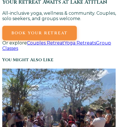
Your Retreat Awaits at Lake Atitlan
All-inclusive yoga, wellness & community. Couples,
solo seekers, and groups welcome.
BOOK YOUR RETREAT
Or explore
Couples Retreat
Yoga Retreats
Group
Classes
You Might Also Like