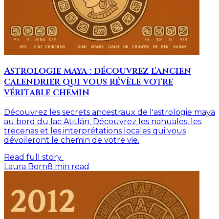
Astrologie maya : découvrez l'ancien
calendrier qui vous révèle votre
véritable chemin
Découvrez les secrets ancestraux de l'astrologie maya
au bord du lac Atitlán. Découvrez les nahuales, les
trecenas et les interprétations locales qui vous
dévoileront le chemin de votre vie.
Read full story
Laura Born
8
min read