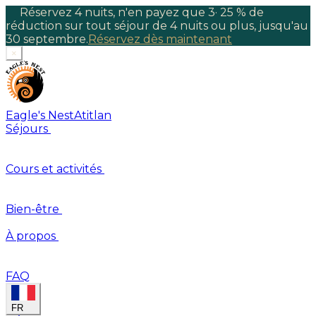
Réservez 4 nuits, n'en payez que 3
·
25 % de
réduction sur tout séjour de 4 nuits ou plus, jusqu'au
30 septembre.
Réservez dès maintenant
×
Eagle's Nest
Atitlan
Séjours
Cours et activités
Bien-être
À propos
FAQ
FR