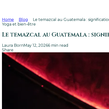
Home
Blog
Le temazcal au Guatemala : signification,
Yoga et bien-être
Le temazcal au Guatemala : signif
Laura Born
May 12, 2026
6
min read
Share