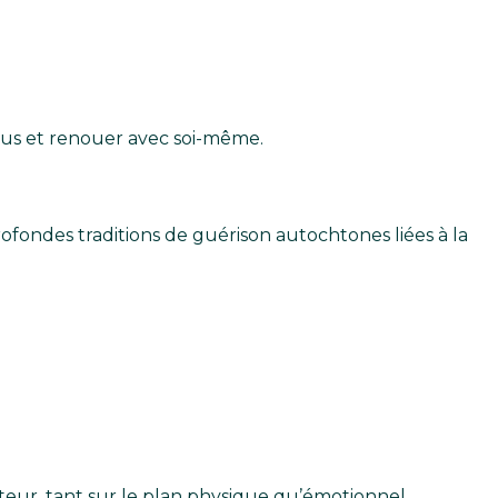
plus et renouer avec soi-même.
fondes traditions de guérison autochtones liées à la
ateur, tant sur le plan physique qu’émotionnel.