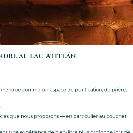
endre au lac Atitlán
soamérique comme un espace de purification, de prière,
.
préciés que nous proposons — en particulier au coucher
ent une expérience de bien-être plus profonde lors de