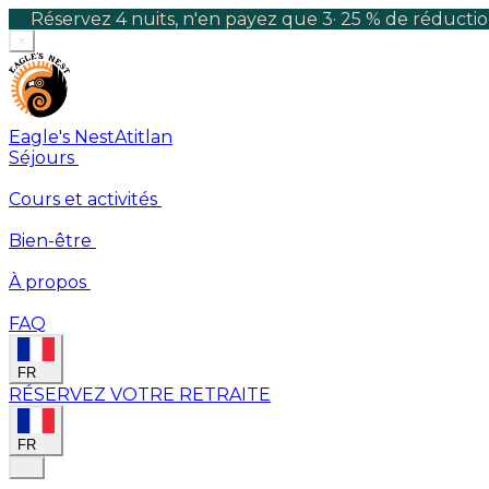
Réservez 4 nuits, n'en payez que 3
·
25 % de réductio
×
Eagle's Nest
Atitlan
Séjours
Cours et activités
Bien-être
À propos
FAQ
FR
RÉSERVEZ VOTRE RETRAITE
FR