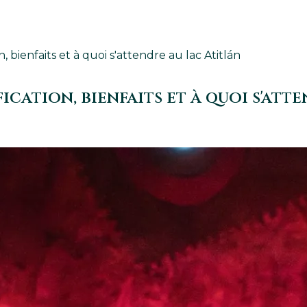
 bienfaits et à quoi s'attendre au lac Atitlán
ication, bienfaits et à quoi s'att