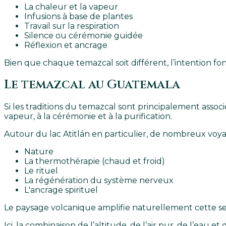
La chaleur et la vapeur
Infusions à base de plantes
Travail sur la respiration
Silence ou cérémonie guidée
Réflexion et ancrage
Bien que chaque temazcal soit différent, l’intention f
Le temazcal au Guatemala
Si les traditions du temazcal sont principalement asso
vapeur, à la cérémonie et à la purification.
Autour du lac Atitlán en particulier, de nombreux voya
Nature
La thermothérapie (chaud et froid)
Le rituel
La régénération du système nerveux
L'ancrage spirituel
Le paysage volcanique amplifie naturellement cette se
Ici, la combinaison de l’altitude, de l’air pur, de l’e