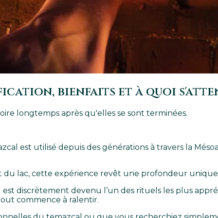
ication, bienfaits et à quoi s'att
ire longtemps après qu'elles se sont terminées.
azcal est utilisé depuis des générations à travers la Mé
 et du lac, cette expérience revêt une profondeur unique
cal est discrètement devenu l’un des rituels les plus ap
e tout commence à ralentir.
tionnelles du temazcal ou que vous recherchiez simplem