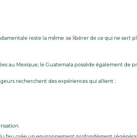
ondamentale reste la même :
se libérer de ce qui ne sert 
ciées au Mexique, le Guatemala possède également de pro
geurs recherchent des expériences qui allient :
nsation.
au et du feu crée un environnement profondément régénér