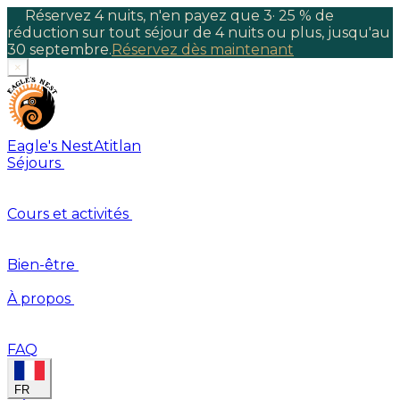
Réservez 4 nuits, n'en payez que 3
·
25 % de
réduction sur tout séjour de 4 nuits ou plus, jusqu'au
30 septembre.
Réservez dès maintenant
×
Eagle's Nest
Atitlan
Séjours
Cours et activités
Bien-être
À propos
FAQ
FR