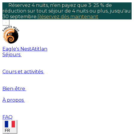
Réservez 4 nuits, n'en payez que 3
·
25 % de
réduction sur tout séjour de 4 nuits ou plus, jusqu'au
30 septembre.
Réservez dès maintenant
×
Eagle's Nest
Atitlan
Séjours
Cours et activités
Bien-être
À propos
FAQ
FR