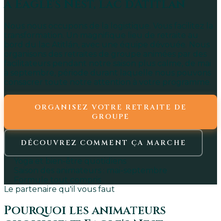
à Eagle's Nest, lac d'Atitlán
Nous nous occupons de la logistique. Vous facilitez la
transformation. Un magnifique lieu de retraite au
bord du lac Atitlán, avec une équipe dévouée. Nous
organisons des retraites de groupe animées par des
facilitateurs pendant notre saison plus calme, de mai
à septembre, période durant laquelle nous pouvons
consacrer toute notre attention à votre programme.
ORGANISEZ VOTRE RETRAITE DE
GROUPE
DÉCOUVREZ COMMENT ÇA MARCHE
Yoga et bien-être quotidiens
Saison des animateurs : mai-septembre
Formule tout compris
Le partenaire qu'il vous faut
Pourquoi les animateurs