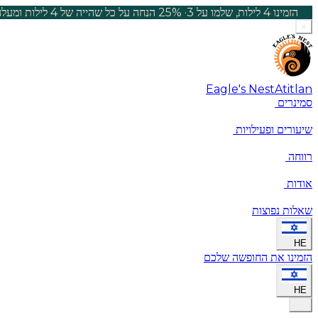
הזמינו 4 לילות, שלמו על 3
·
25% הנחה על כל שהייה של 4 לילות ומעלה, עד ה-30 בספטמבר.
×
Eagle's Nest
Atitlan
סמינרים
שיעורים ופעילויות
רווחה
אודות
שאלות נפוצות
HE
הזמינו את החופשה שלכם
HE