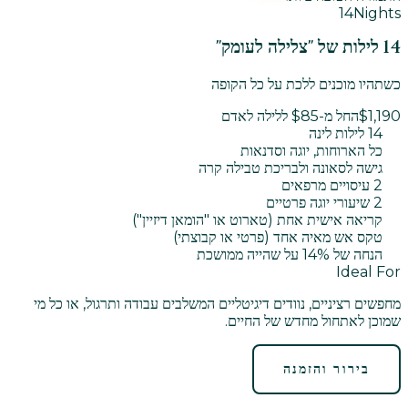
14
Nights
14 לילות של "צלילה לעומק"
כשתהיו מוכנים ללכת על כל הקופה
$1,190
החל מ-$85 ללילה לאדם
14 לילות לינה
כל הארוחות, יוגה וסדנאות
גישה לסאונה ולבריכת טבילה קרה
2 עיסויים מרפאים
2 שיעורי יוגה פרטיים
קריאה אישית אחת (טארוט או "הומאן דיזיין")
טקס אש מאיה אחד (פרטי או קבוצתי)
הנחה של 14% על שהייה ממושכת
Ideal For
מחפשים רציניים, נוודים דיגיטליים המשלבים עבודה ותרגול, או כל מי
שמוכן לאתחול מחדש של החיים.
בירור והזמנה