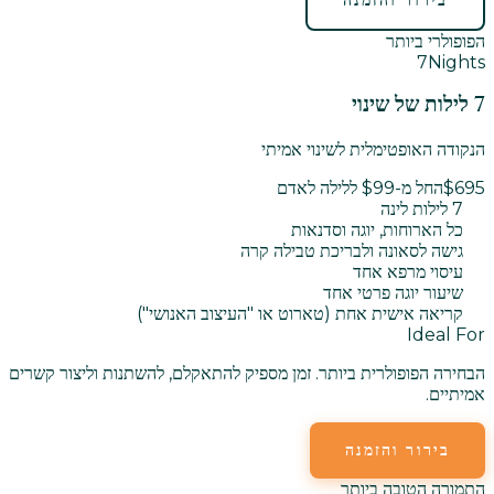
בירור והזמנה
הפופולרי ביותר
7
Nights
7 לילות של שינוי
הנקודה האופטימלית לשינוי אמיתי
$695
החל מ-$99 ללילה לאדם
7 לילות לינה
כל הארוחות, יוגה וסדנאות
גישה לסאונה ולבריכת טבילה קרה
עיסוי מרפא אחד
שיעור יוגה פרטי אחד
קריאה אישית אחת (טארוט או "העיצוב האנושי")
Ideal For
הבחירה הפופולרית ביותר. זמן מספיק להתאקלם, להשתנות וליצור קשרים
אמיתיים.
בירור והזמנה
התמורה הטובה ביותר