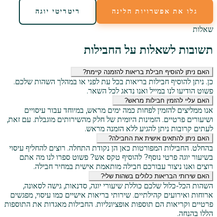
גלו את אפשרויות הלינה
ריטריטי יוגה
שאלות
תשובות לשאלות על החבילות
האם ניתן להוסיף חבילת בריאות להזמנה קיימת?
כן. ניתן להוסיף חבילות בריאות בכל עת לפני או במהלך השהות שלכם.
פשוט הודיעו לנו במייל ואנו נדאג לכל השאר.
האם עליי להזמין חבילות מראש?
אנו ממליצים להזמין לפחות כמה ימים מראש, במיוחד עבור עיסויים
ושיעורים פרטיים. הזמינות היומית של חלק מהשירותים מוגבלת. עם זאת,
לעתים קרובות ניתן להגיע ללא הזמנה מראש.
האם ניתן להתאים אישית את החבילה?
בהחלט. החבילות המפורטות כאן הן נקודת התחלה. רוצים להחליף עיסוי
בשיעור יוגה פרטי נוסף? להוסיף טקס אש? פשוט ספרו לנו מה אתם
רוצים ואנו ניצור עבורכם חבילה מותאמת אישית במחיר חבילה.
האם שירותי הבריאות כלולים בשהות שלי?
השהות הכל-כלול שלכם כוללת שיעורי יוגה, סדנאות, גישה לסאונה,
ארוחות ואירועים קהילתיים. שירותי בריאות אישיים כמו עיסוי, מפגשים
פרטיים וקריאות הם תוספות אופציונליות. החבילות מאגדות את התוספות
הללו בהנחה.