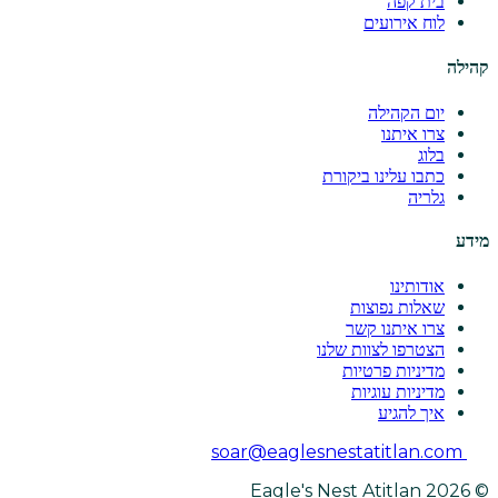
בית קפה
לוח אירועים
קהילה
יום הקהילה
צרו איתנו
בלוג
כתבו עלינו ביקורת
גלריה
מידע
אודותינו
שאלות נפוצות
צרו איתנו קשר
הצטרפו לצוות שלנו
מדיניות פרטיות
מדיניות עוגיות
איך להגיע
soar@eaglesnestatitlan.com
© 2026 Eagle's Nest Atitlan