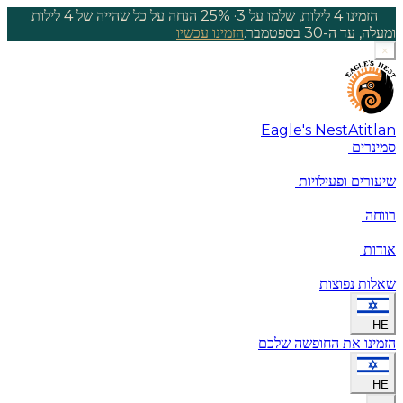
הזמינו 4 לילות, שלמו על 3
·
25% הנחה על כל שהייה של 4 לילות
ומעלה, עד ה-30 בספטמבר.
הזמינו עכשיו
×
Eagle's Nest
Atitlan
סמינרים
שיעורים ופעילויות
רווחה
אודות
שאלות נפוצות
HE
הזמינו את החופשה שלכם
HE