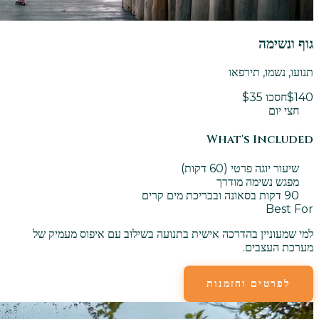
גוף ונשימה
תנועו, נשמו, תירפאו
$140
חסכו $35
חצי יום
What's Included
שיעור יוגה פרטי (60 דקות)
מפגש נשימה מודרך
90 דקות בסאונה ובבריכת מים קרים
Best For
למי שמעוניין בהדרכה אישית בתנועה בשילוב עם איפוס מעמיק של
מערכת העצבים.
לפרטים והזמנות