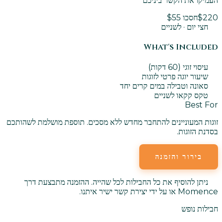
העמיקו את הקשר ביניכם
$220
חסכו $55
חצי יום · לשניים
What's Included
עיסוי זוגי (60 דקות)
שיעור יוגה פרטי לזוגות
סאונה וטבילה במים קרים יחד
טקס קקאו לשניים
Best For
זוגות המעוניינים להתחבר מחדש ללא מסכים. תוספת מושלמת לשהותכם
בסדנת הזוגות.
בירור והזמנה
ניתן להוסיף את כל החבילות לכל שהייה. ההזמנה מתבצעת דרך
Momence או על ידי יצירת קשר ישיר איתנו.
חבילות נופש