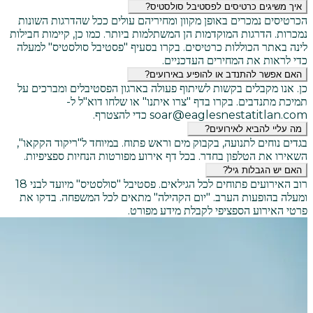
איך משיגים כרטיסים לפסטיבל סולסטיס?
הכרטיסים נמכרים באופן מקוון ומחיריהם עולים ככל שהדרגות השונות
נמכרות. הדרגות המוקדמות הן המשתלמות ביותר. כמו כן, קיימות חבילות
לינה באתר הכוללות כרטיסים. בקרו בסעיף "פסטיבל סולסטיס" למעלה
כדי לראות את המחירים העדכניים.
האם אפשר להתנדב או להופיע באירועים?
כן. אנו מקבלים בקשות לשיתוף פעולה בארגון הפסטיבלים ומברכים על
תמיכת מתנדבים. בקרו בדף "צרו איתנו" או שלחו דוא"ל ל-
soar@eaglesnestatitlan.com כדי להצטרף.
מה עליי להביא לאירועים?
בגדים נוחים לתנועה, בקבוק מים וראש פתוח. במיוחד ל"ריקוד הקקאו",
השאירו את הטלפון בחדר. בכל דף אירוע מפורטות הנחיות ספציפיות.
האם יש הגבלות גיל?
רוב האירועים פתוחים לכל הגילאים. פסטיבל "סולסטיס" מיועד לבני 18
ומעלה בהופעות הערב. "יום הקהילה" מתאים לכל המשפחה. בדקו את
פרטי האירוע הספציפי לקבלת מידע מפורט.