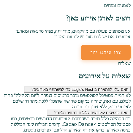
לאמנים ומנחים
רוצים לארגן אירוע כאן?
אנו משתפים פעולה עם מוזיקאים, מורי יוגה, מנחי סדנאות ומארגני
אירועים. אם יש לכם חזון, יש לנו את המקום.
צרו איתנו יחד
שלחו לנו דוא"ל
שאלות
שאלות על אירועים
האם עליי להתארח ב-Eagle's Nest כדי להשתתף באירועים?
לא תמיד. פסטיבל הסולסטיס מוכר כרטיסים בנפרד, ו"יום הקהילה" פתוח
לכולם. עם זאת, שהייה במקום פירושה שתוכלו ללכת מהחדר שלכם
לאירוע ברגל, ללא צורך בתחבורה.
האם כרטיסים לאירועים כלולים במחיר הלינה?
יום הקהילה כלול תמיד בשהותכם. לאירועים הדורשים כרטיסים, כמו
פסטיבל הסולסטיס ו-Cacao Dance, קיימים חבילות לינה הכוללות
כניסה לאירוע. בדקו את דף האירוע הרלוונטי לפרטים נוספים.