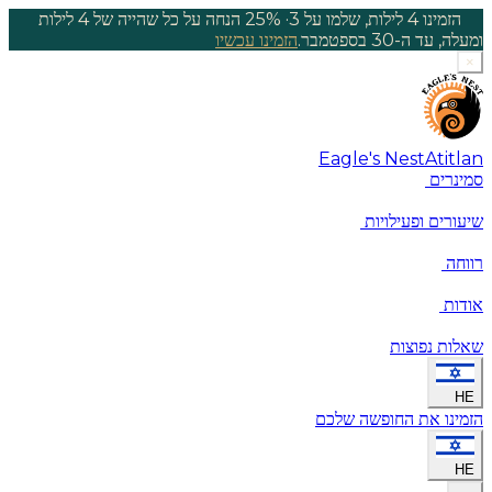
הזמינו 4 לילות, שלמו על 3
·
25% הנחה על כל שהייה של 4 לילות
ומעלה, עד ה-30 בספטמבר.
הזמינו עכשיו
×
Eagle's Nest
Atitlan
סמינרים
שיעורים ופעילויות
רווחה
אודות
שאלות נפוצות
HE
הזמינו את החופשה שלכם
HE