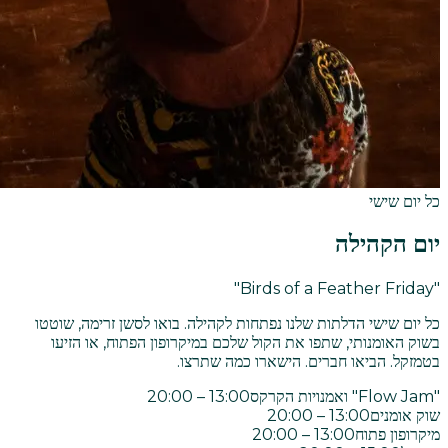
כל יום שישי
יום הקהילה
"Birds of a Feather Friday"
כל יום שישי הדלתות שלנו נפתחות לקהילה. בואו לסשן זרימה, שוטטו
בשוק האומנותי, שתפו את הקול שלכם במיקרופון הפתוח, או הזיעו
בטמזקל. הביאו חברים. הישארו כמה שתרצו.
"Flow Jam" ואמנויות הקרקס
13:00 – 20:00
שוק אומנים
13:00 – 20:00
מיקרופון פתוח
13:00 – 20:00