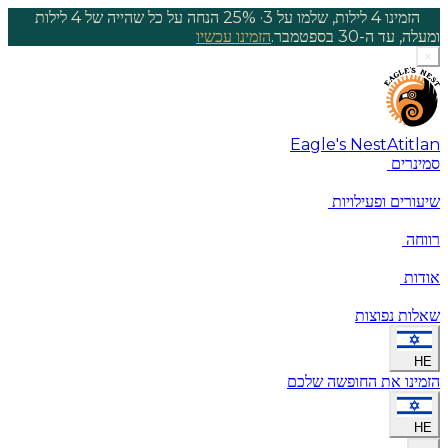
הזמינו 4 לילות, שלמו על 3
·
25% הנחה על כל שהייה של 4 לילות
ומעלה, עד ה-30 בספטמבר.
הזמינו עכשיו
×
Eagle's Nest
Atitlan
סמינרים
שיעורים ופעילויות
רווחה
אודות
שאלות נפוצות
HE
הזמינו את החופשה שלכם
HE