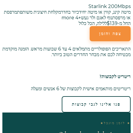
Starlink 200Mbps
מיטה קינג, קווין או מיטה יחיד
כיור בחדר
מקלחת חיצונית משותפת
מרפסת
או מרפסת
נוף לאגם ולר געש
+
4
more
החל מ-$139
ללילה, הכל כלול
צפה והזמן
התאריכים הפופולריים מתמלאים 4 עד 6 שבועות מראש. הזמנה מוקדמת
מבטיחה לכם את מבחר החדרים הטוב ביותר.
ריטריט לקבוצות?
ריטריטים מותאמים אישית לקבוצות של 6 אנשים ומעלה
פנו אלינו לגבי קבוצות
★
לזמן מוגבל
★