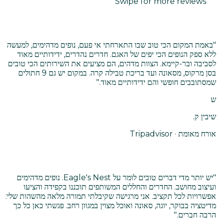
Swipe for more reviews
"
באמת המקום הכי טוב שבו התארחתי אי פעם, נופים מדהימים, למעשה
ללא ספק הנופים הכי יפים של האגם. חדרים נהדרים, ידידותיים מאוד
לסביבה ובר-קיימא. הצוות מדהים, הם מציעים את השירותים הכי טובים
בסן מרקוס, מסאונה ועד בריכת טבילה קרה. במקום יש גם 9 חתולים
שמסתובבים חופשי והם ידידותיים מאוד.
"
ש
שיבין ק.
אורח מאומת · Tripadvisor
"
יש יותר מדי דברים טובים לומר על Eagle's Nest. נופים מדהימים
ועיצוב מחושב. החדרים והחללים המשותפים תוכננו בקפידה והציעו
אפשרויות לכל תקציב. אני מרגישה שקיבלתי תמורה מלאה מהשהות שלי:
מדיטציה בבוקר, יוגה, סאונה ואוכל מצוין במגוון רחב. פגשתי כאן כל כך
הרבה חברים.
"