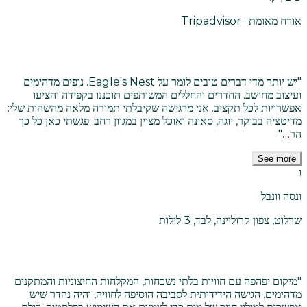
אורח מאומת · Tripadvisor
"
יש יותר מדי דברים טובים לומר על Eagle's Nest. נופים מדהימים
ועיצוב מחושב. החדרים והחללים המשותפים תוכננו בקפידה והציעו
אפשרויות לכל תקציב. אני מרגישה שקיבלתי תמורה מלאה מהשהות שלי:
מדיטציה בבוקר, יוגה, סאונה ואוכל מצוין במגוון רחב. פגשתי כאן כל כך
הר…
"
See more
ו
ונסה וונבל
שרלוט, צפון קרוליינה, לבד, 3 לילות
"
מיקום יפהפה עם חוויות בלתי נשכחות, המקלחות החיצוניות והמתקנים
מדהימים. הגישה הידידותית לסביבה הוסיפה לחוויה, והיה נהדר שיש