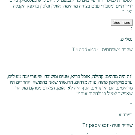
אפשרות למילוי חוזר של מים כדי לצמצם את השימוש בפלסטיק. כולם
ידידותיים ומסבירי פנים בצורה מדהימה; אוולין ונלסון בדלפק הקבלה
היו…
"
See more
נ
נטלי פ.
שהייה משפחתית · Tripadvisor
"
זה היה מדהים: קהילה, אוכל בריא, טעים ומשובח, שיעורי יוגה מעולים,
ערב מיקרופון פתוח, צוות מדהים. הרגשתי שאני בחופשה. החדרים היו
מדהימים, הם היו נוחים, הנוף היה לא יאומן. המקום ממוקם מול הר
שאפשר לטייל בו ולחקור אותו!
"
ד
דייויד א.
שהייה זוגית · Tripadvisor