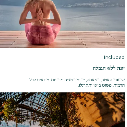
Included
יוגה ללא הגבלה
שיעורי האטה, ויניאסה, יין ומדיטציה מדי יום. מתאים לכל
הרמות. פשוט בואו ותתרגלו.