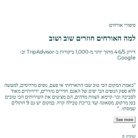
מצאו את החדר שלכם
סיפורי אורחים
למה האורחים חוזרים שוב ושוב
דירוג 4.6/5 מתוך יותר מ-1,000 ביקורות ב-TripAdvisor וב-
Google.
"
באמת המקום הכי טוב שבו התארחתי אי פעם, נופים מדהימים, למעשה
ללא ספק הנופים הכי יפים של האגם. חדרים נהדרים, ידידותיים מאוד
לסביבה ובר-קיימא. הצוות מדהים, הם מציעים את השירותים הכי טובים
בסן מרקוס, מסאונה ועד בריכת טבילה קרה. במקום יש גם 9 חתולים
שמסתו…
"
See more
ש
שיבין ק.