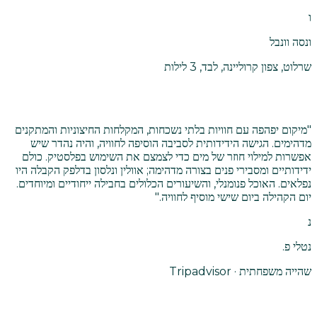
ו
ונסה וונבל
שרלוט, צפון קרוליינה, לבד, 3 לילות
"
מיקום יפהפה עם חוויות בלתי נשכחות, המקלחות החיצוניות והמתקנים
מדהימים. הגישה הידידותית לסביבה הוסיפה לחוויה, והיה נהדר שיש
אפשרות למילוי חוזר של מים כדי לצמצם את השימוש בפלסטיק. כולם
ידידותיים ומסבירי פנים בצורה מדהימה; אוולין ונלסון בדלפק הקבלה היו
נפלאים. האוכל פנומנלי, והשיעורים הכלולים בחבילה ייחודיים ומיוחדים.
יום הקהילה ביום שישי מוסיף לחוויה.
"
נ
נטלי פ.
שהייה משפחתית · Tripadvisor