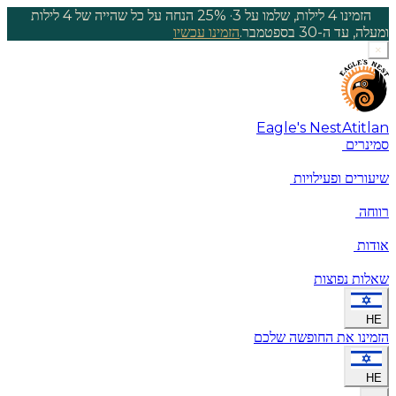
הזמינו 4 לילות, שלמו על 3
·
25% הנחה על כל שהייה של 4 לילות
ומעלה, עד ה-30 בספטמבר.
הזמינו עכשיו
×
Eagle's Nest
Atitlan
סמינרים
שיעורים ופעילויות
רווחה
אודות
שאלות נפוצות
HE
הזמינו את החופשה שלכם
HE