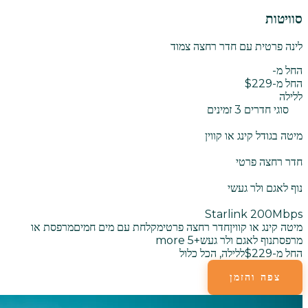
סוויטות
לינה פרטית עם חדר רחצה צמוד
החל מ-
החל מ-$229
ללילה
סוגי חדרים 3 זמינים
מיטה בגודל קינג או קווין
חדר רחצה פרטי
נוף לאגם ולר געשי
Starlink 200Mbps
מיטה קינג או קווין
חדר רחצה פרטי
מקלחת עם מים חמים
מרפסת או
מרפסת
נוף לאגם ולר געש
+
5
more
החל מ-$229
ללילה, הכל כלול
צפה והזמן