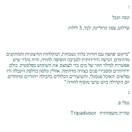
ו
ונסה וונבל
שרלוט, צפון קרוליינה, לבד, 3 לילות
"
מיקום יפהפה עם חוויות בלתי נשכחות, המקלחות החיצוניות והמתקנים
מדהימים. הגישה הידידותית לסביבה הוסיפה לחוויה, והיה נהדר שיש
אפשרות למילוי חוזר של מים כדי לצמצם את השימוש בפלסטיק. כולם
ידידותיים ומסבירי פנים בצורה מדהימה; אוולין ונלסון בדלפק הקבלה היו
נפלאים. האוכל פנומנלי, והשיעורים הכלולים בחבילה ייחודיים ומיוחדים.
יום הקהילה ביום שישי מוסיף לחוויה.
"
נ
נטלי פ.
שהייה משפחתית · Tripadvisor