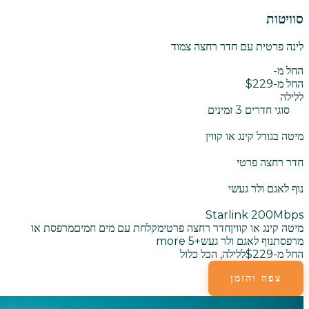
סוויטות
לינה פרטית עם חדר רחצה צמוד
החל מ-
החל מ-$229
ללילה
סוגי חדרים 3 זמינים
מיטה בגודל קינג או קווין
חדר רחצה פרטי
נוף לאגם ולר געשי
Starlink 200Mbps
מיטה קינג או קווין
חדר רחצה פרטי
מקלחת עם מים חמים
מרפסת או
מרפסת
נוף לאגם ולר געש
+
5
more
החל מ-$229
ללילה, הכל כלול
צפה והזמן