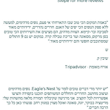
Swipe for more reviews
"
באמת המקום הכי טוב שבו התארחתי אי פעם, נופים מדהימים, למעשה
ללא ספק הנופים הכי יפים של האגם. חדרים נהדרים, ידידותיים מאוד
לסביבה ובר-קיימא. הצוות מדהים, הם מציעים את השירותים הכי טובים
בסן מרקוס, מסאונה ועד בריכת טבילה קרה. במקום יש גם 9 חתולים
שמסתובבים חופשי והם ידידותיים מאוד.
"
ש
שיבין ק.
אורח מאומת · Tripadvisor
"
יש יותר מדי דברים טובים לומר על Eagle's Nest. נופים מדהימים
ועיצוב מחושב. החדרים והחללים המשותפים תוכננו בקפידה והציעו
אפשרויות לכל תקציב. אני מרגישה שקיבלתי תמורה מלאה מהשהות שלי:
מדיטציה בבוקר, יוגה, סאונה ואוכל מצוין במגוון רחב. פגשתי כאן כל כך
הרבה חברים.
"