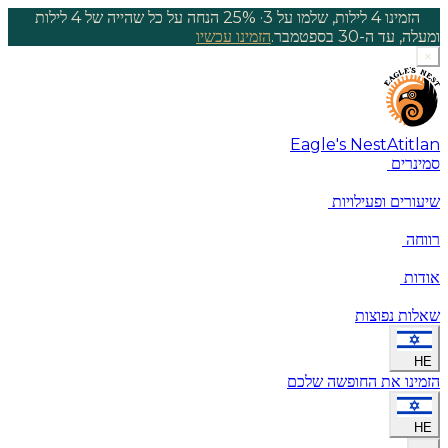
הזמינו 4 לילות, שלמו על 3
·
25% הנחה על כל שהייה של 4 לילות
ומעלה, עד ה-30 בספטמבר.
הזמינו עכשיו
×
Eagle's Nest
Atitlan
סמינרים
שיעורים ופעילויות
רווחה
אודות
שאלות נפוצות
HE
הזמינו את החופשה שלכם
HE