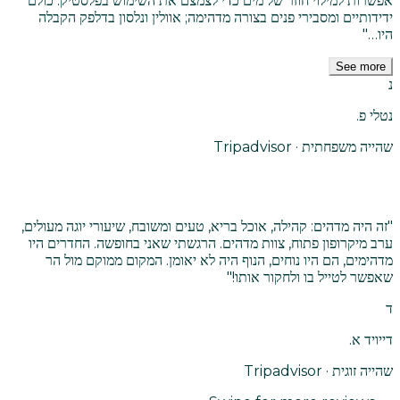
אפשרות למילוי חוזר של מים כדי לצמצם את השימוש בפלסטיק. כולם
ידידותיים ומסבירי פנים בצורה מדהימה; אוולין ונלסון בדלפק הקבלה
היו…
"
See more
נ
נטלי פ.
שהייה משפחתית · Tripadvisor
"
זה היה מדהים: קהילה, אוכל בריא, טעים ומשובח, שיעורי יוגה מעולים,
ערב מיקרופון פתוח, צוות מדהים. הרגשתי שאני בחופשה. החדרים היו
מדהימים, הם היו נוחים, הנוף היה לא יאומן. המקום ממוקם מול הר
שאפשר לטייל בו ולחקור אותו!
"
ד
דייויד א.
שהייה זוגית · Tripadvisor