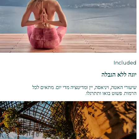
Included
יוגה ללא הגבלה
שיעורי האטה, ויניאסה, יין ומדיטציה מדי יום. מתאים לכל
הרמות. פשוט בואו ותתרגלו.