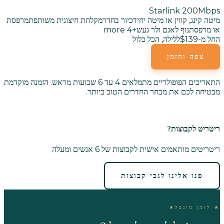
Starlink 200Mbps
מיטה קינג, קווין או מיטה יחיד
כיור בחדר
מקלחת חיצונית משותפת
מרפסת
או מרפסת
נוף לאגם ולר געש
+
4
more
החל מ-$139
ללילה, הכל כלול
צפה והזמן
התאריכים הפופולריים מתמלאים 4 עד 6 שבועות מראש. הזמנה מוקדמת
מבטיחה לכם את מבחר החדרים הטוב ביותר.
ריטריט לקבוצות?
ריטריטים מותאמים אישית לקבוצות של 6 אנשים ומעלה
פנו אלינו לגבי קבוצות
★
לזמן מוגבל
★