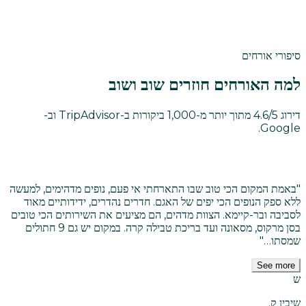
מצאו את החדר שלכם
סיפורי אורחים
למה האורחים חוזרים שוב ושוב
דירוג 4.6/5 מתוך יותר מ-1,000 ביקורות ב-TripAdvisor וב-
Google.
"
באמת המקום הכי טוב שבו התארחתי אי פעם, נופים מדהימים, למעשה
ללא ספק הנופים הכי יפים של האגם. חדרים נהדרים, ידידותיים מאוד
לסביבה ובר-קיימא. הצוות מדהים, הם מציעים את השירותים הכי טובים
בסן מרקוס, מסאונה ועד בריכת טבילה קרה. במקום יש גם 9 חתולים
שמסתו…
"
See more
ש
שיבין ק.