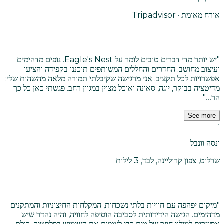
אורח מאומת · Tripadvisor
"
יש יותר מדי דברים טובים לומר על Eagle's Nest. נופים מדהימים
ועיצוב מחושב. החדרים והחללים המשותפים תוכננו בקפידה והציעו
אפשרויות לכל תקציב. אני מרגישה שקיבלתי תמורה מלאה מהשהות שלי:
מדיטציה בבוקר, יוגה, סאונה ואוכל מצוין במגוון רחב. פגשתי כאן כל כך
הר…
"
See more
ו
ונסה וונבל
שרלוט, צפון קרוליינה, לבד, 3 לילות
"
מיקום יפהפה עם חוויות בלתי נשכחות, המקלחות החיצוניות והמתקנים
מדהימים. הגישה הידידותית לסביבה הוסיפה לחוויה, והיה נהדר שיש