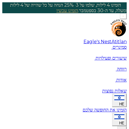
הזמינו 4 לילות, שלמו על 3
·
25% הנחה על כל שהייה של 4 לילות
ומעלה, עד ה-30 בספטמבר.
הזמינו עכשיו
×
Eagle's Nest
Atitlan
סמינרים
שיעורים ופעילויות
רווחה
אודות
שאלות נפוצות
HE
הזמינו את החופשה שלכם
HE