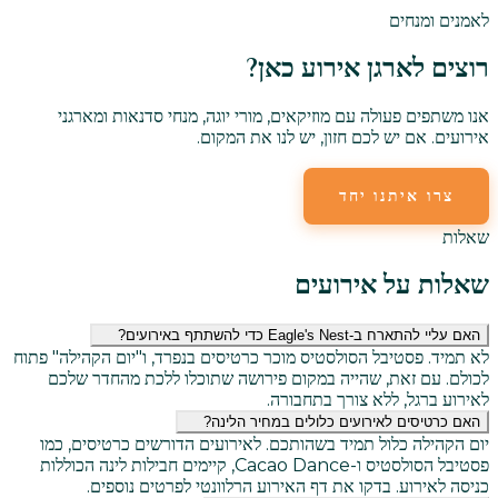
לאמנים ומנחים
רוצים לארגן אירוע כאן?
אנו משתפים פעולה עם מוזיקאים, מורי יוגה, מנחי סדנאות ומארגני
אירועים. אם יש לכם חזון, יש לנו את המקום.
צרו איתנו יחד
שלחו לנו דוא"ל
שאלות
שאלות על אירועים
האם עליי להתארח ב-Eagle's Nest כדי להשתתף באירועים?
לא תמיד. פסטיבל הסולסטיס מוכר כרטיסים בנפרד, ו"יום הקהילה" פתוח
לכולם. עם זאת, שהייה במקום פירושה שתוכלו ללכת מהחדר שלכם
לאירוע ברגל, ללא צורך בתחבורה.
האם כרטיסים לאירועים כלולים במחיר הלינה?
יום הקהילה כלול תמיד בשהותכם. לאירועים הדורשים כרטיסים, כמו
פסטיבל הסולסטיס ו-Cacao Dance, קיימים חבילות לינה הכוללות
כניסה לאירוע. בדקו את דף האירוע הרלוונטי לפרטים נוספים.