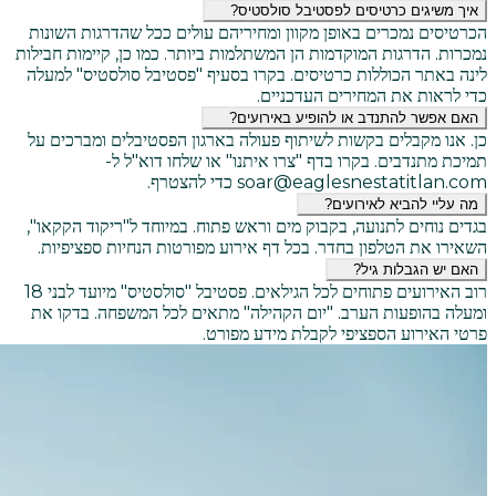
איך משיגים כרטיסים לפסטיבל סולסטיס?
הכרטיסים נמכרים באופן מקוון ומחיריהם עולים ככל שהדרגות השונות
נמכרות. הדרגות המוקדמות הן המשתלמות ביותר. כמו כן, קיימות חבילות
לינה באתר הכוללות כרטיסים. בקרו בסעיף "פסטיבל סולסטיס" למעלה
כדי לראות את המחירים העדכניים.
האם אפשר להתנדב או להופיע באירועים?
כן. אנו מקבלים בקשות לשיתוף פעולה בארגון הפסטיבלים ומברכים על
תמיכת מתנדבים. בקרו בדף "צרו איתנו" או שלחו דוא"ל ל-
soar@eaglesnestatitlan.com כדי להצטרף.
מה עליי להביא לאירועים?
בגדים נוחים לתנועה, בקבוק מים וראש פתוח. במיוחד ל"ריקוד הקקאו",
השאירו את הטלפון בחדר. בכל דף אירוע מפורטות הנחיות ספציפיות.
האם יש הגבלות גיל?
רוב האירועים פתוחים לכל הגילאים. פסטיבל "סולסטיס" מיועד לבני 18
ומעלה בהופעות הערב. "יום הקהילה" מתאים לכל המשפחה. בדקו את
פרטי האירוע הספציפי לקבלת מידע מפורט.