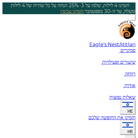
הזמינו 4 לילות, שלמו על 3
·
25% הנחה על כל שהייה של 4 לילות
ומעלה, עד ה-30 בספטמבר.
הזמינו עכשיו
×
Eagle's Nest
Atitlan
סמינרים
שיעורים ופעילויות
רווחה
אודות
שאלות נפוצות
HE
הזמינו את החופשה שלכם
HE