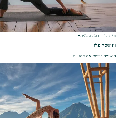
75 דקות · רמה בינונית+
ויניאסה פלו
הנשימה פוגשת את התנועה