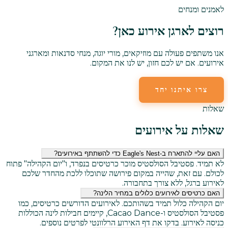
לאמנים ומנחים
רוצים לארגן אירוע כאן?
אנו משתפים פעולה עם מוזיקאים, מורי יוגה, מנחי סדנאות ומארגני
אירועים. אם יש לכם חזון, יש לנו את המקום.
צרו איתנו יחד
שלחו לנו דוא"ל
שאלות
שאלות על אירועים
האם עליי להתארח ב-Eagle's Nest כדי להשתתף באירועים?
לא תמיד. פסטיבל הסולסטיס מוכר כרטיסים בנפרד, ו"יום הקהילה" פתוח
לכולם. עם זאת, שהייה במקום פירושה שתוכלו ללכת מהחדר שלכם
לאירוע ברגל, ללא צורך בתחבורה.
האם כרטיסים לאירועים כלולים במחיר הלינה?
יום הקהילה כלול תמיד בשהותכם. לאירועים הדורשים כרטיסים, כמו
פסטיבל הסולסטיס ו-Cacao Dance, קיימים חבילות לינה הכוללות
כניסה לאירוע. בדקו את דף האירוע הרלוונטי לפרטים נוספים.