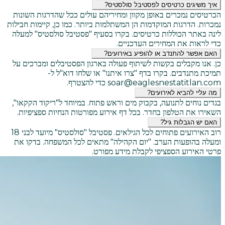
איך משיגים כרטיסים לפסטיבל סולסטיס?
הכרטיסים נמכרים באופן מקוון ומחיריהם עולים ככל שהדרגות השונות
נמכרות. הדרגות המוקדמות הן המשתלמות ביותר. כמו כן, קיימות חבילות
לינה באתר הכוללות כרטיסים. בקרו בסעיף "פסטיבל סולסטיס" למעלה
כדי לראות את המחירים העדכניים.
האם אפשר להתנדב או להופיע באירועים?
כן. אנו מקבלים בקשות לשיתוף פעולה בארגון הפסטיבלים ומברכים על
תמיכת מתנדבים. בקרו בדף "צרו איתנו" או שלחו דוא"ל ל-
soar@eaglesnestatitlan.com כדי להצטרף.
מה עליי להביא לאירועים?
בגדים נוחים לתנועה, בקבוק מים וראש פתוח. במיוחד ל"ריקוד הקקאו",
השאירו את הטלפון בחדר. בכל דף אירוע מפורטות הנחיות ספציפיות.
האם יש הגבלות גיל?
רוב האירועים פתוחים לכל הגילאים. פסטיבל "סולסטיס" מיועד לבני 18
ומעלה בהופעות הערב. "יום הקהילה" מתאים לכל המשפחה. בדקו את
פרטי האירוע הספציפי לקבלת מידע מפורט.