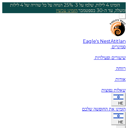
הזמינו 4 לילות, שלמו על 3
·
25% הנחה על כל שהייה של 4 לילות
ומעלה, עד ה-30 בספטמבר.
הזמינו עכשיו
×
Eagle's Nest
Atitlan
סמינרים
שיעורים ופעילויות
רווחה
אודות
שאלות נפוצות
HE
הזמינו את החופשה שלכם
HE