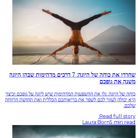
שחררו את כוחה של היוגה: 7 דרכים מדהימות שבהן היוגה
משנה את גופכם
כוחה של היוגה: גלו את ההשפעות המדהימות שיש ליוגה על גופכם וכיצד
היא יכולה לעזור לכם לשפר את בריאותכם הכללית ואת תחושת הרווחה
שלכם.
Read full story
Laura Born
5
min read