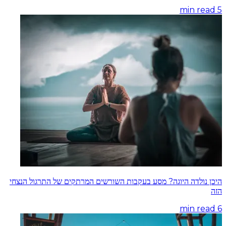
min read
5
היכן נולדה היוגה? מסע בעקבות השורשים המרתקים של התרגול הנצחי
הזה
min read
6