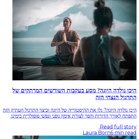
היכן נולדה היוגה? מסע בעקבות השורשים המרתקים של
התרגול הנצחי הזה
היכן נולדה היוגה? גלו את ההיסטוריה של היוגה וכיצד התרגול העתיק הזה
התפתח לאורך הדורות והפך לצורת אימון גופני ונפשי פופולרית בימינו.
Read full story
Laura Born
6
min read