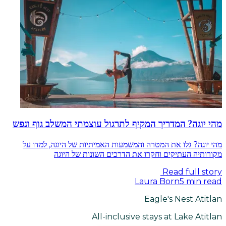
מהי יוגה? המדריך המקיף לתרגול עוצמתי המשלב גוף ונפש
מהי יוגה? גלו את המטרה והמשמעות האמיתיות של היוגה, למדו על
מקורותיה העתיקים וחקרו את הדרכים השונות של היוגה
Read full story
Laura Born
5
min read
Eagle's Nest Atitlan
All-inclusive stays at Lake Atitlan