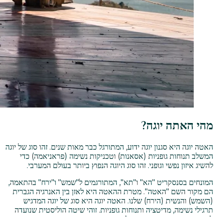
מהי האתה יוגה?
האטה יוגה היא סגנון יוגה ידוע, המתורגל כבר מאות שנים. זהו סוג של יוגה
המשלב תנוחות גופניות (אסאנות) וטכניקות נשימה (פראניאמה) כדי
להשיג איזון נפשי וגופני. זהו סוג היוגה הנפוץ ביותר בעולם המערבי.
המונחים בסנסקריט "הא" ו"תא", המתורגמים ל"שמש" ו"ירח" בהתאמה,
הם מקור השם "האטה". מטרת ההאטה היא לאזן בין האנרגיה הגברית
(השמש) והנשית (הירח) שלנו. האטה יוגה היא סוג של יוגה המדגיש
תרגילי נשימה, מדיטציה ותנוחות גופניות. זוהי שיטה הוליסטית שנועדה