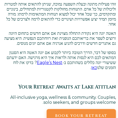
זוהי פעילות מתונה ובעלת השפעה נמוכה, שניתן להתאים אותה למטרות
וליכולות של כל אדם. התנוחות מחולקות לקטגוריות למתחילים, בינוניים
ומתקדמים, כך שכל אחד יכול למצוא תנוחות המתאימות לרמתו. מורה
מיומן תמיד יציע אפשרויות ושינויים כדי להתאים לרמה ולצרכים של כל
אחד.
האטה יוגה היא נקודת התחלה מצוינת אם אתם חדשים בתחום היוגה
ורוצים לשפר את בריאותכם הגופנית ואת רווחתכם הנפשית. היא מציעה
גם אתגרים חדשים ודרכים להניע אנרגיה אם אתם יוגים מנוסים.
בסופו של דבר, הדרך הטובה ביותר לקבוע אם יוגה האטה היא הסגנון
המתאים לכם היא לנסות אותה ולראות איך היא מרגישה. האם ידעתם
ששיעורי יוגה כלולים בשהותכם ב-
Eagle’s Nest
? בדקו את לוח
הזמנים שלנו
כאן
.
Your Retreat Awaits at Lake Atitlan
All-inclusive yoga, wellness & community. Couples,
solo seekers, and groups welcome.
BOOK YOUR RETREAT