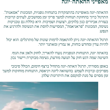
מאפייני ההאתה-יוגה
ההאתה-יוגה מאופיינת בהתמקדות בתנוחות גופניות, המכונות "אסאנות".
התרגול כרוך בהחזקת תנוחות למשך פרקי זמן ממושכים, לעתים קרובות
בעזרת אביזרים כגון בלוקים, רצועות ושמיכות. היא כוללת גם טכניקות
נשימה, המכונות "פראניאמה", המסייעות לווסת את הנשימה ולהרגיע את
הנפש.
תרגול ההאתה-יוגה ניתן להתאמה לרמות שונות של מתרגלים. הוא יכול
להיות עדין ומחדש כוחות, או נמרץ ומאתגר יותר.
בהאתה יוגה, התנוחות הגופניות נועדו להאריך, לחזק ולאזן את הגוף.
השיטה שמה דגש חזק על תנועה מודעת, נשימה מבוקרת ויישור נכון.
באופן מסורתי, תרגול האתה-יוגה מתחיל ברצף חימום, הכולל סיבובי
מפרקים וברכות לשמש. בהשוואה ליוגה ויניאסה, התנוחות מוחזקות למשך
זמן מסוים על מנת למקסם את היתרונות שלהן.