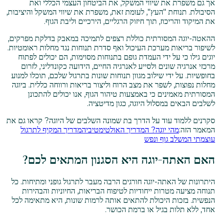
אך גם משפרת את שיווי המשקל, את הביטחון העצמי הכללי ואת
הסיבולת. תנוחת "העץ", לעומת זאת, משפרת את שיווי המשקל והיציבות,
את המיקוד והריכוז, תוך חיזוק הרגליים, הירכיים וליבת הגוף.
ההאטה-יוגה המסורתית כוללת רצפים לתמיכה במאבק בדלקת מפרקים,
לשיפור בריאות מערכת העיכול ואף סדרת תנוחות נגד מחלות ראומטיות.
יוגים גילו כי על ידי העמדת גופם בתנוחות מסוימות, הם יכולים לפתוח
מרכזי אנרגיה שונים ולסייע לאנרגיה החיים, הידועה כקונדליני, לזרום
בחופשיות. על ידי שילוב מגוון תנוחות שונות בתרגול שלכם, תוכלו למנוע
מחלות נפוצות, לשפר את מצב הרוח וליצור בריאות ורווחה כללית. ביוגה
המסורתית מאמינים כי באמצעות טיהור הגוף, אנו יכולים להתכונן
לשלבים הבאים במסלול היוגה, כגון מדיטציה.
סקרנים ללמוד עוד על הדרך בת שמונה השלבים של היוגה? קראו גם את
המאמר הזה:
מהי יוגה? המדריך האולטימטיבי
המדריך המקיף לתרגול
עוצמתי המשלב גוף ונפש
האם האתה-יוגה היא הסגנון המתאים לכם?
היתרונות של האתה-יוגה חורגים הרבה מעבר לתרגול גופני ומתיחות. כל
תנוחה מציעה מטרות ייחודיות לטיפוח הבריאות, החיוניות והבהירות
הנפשית. בזכות היכולת להתאים אותה לרמות שונות, היא מתאימה לכל
אחד, ללא תלות בגיל או ברמת הכושר.