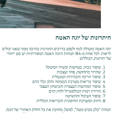
היתרונות של יוגה האטה
יוגה האטה מועילה לגוף ולנפש בדרכים החורגות בהרבה ממה שאנו יכולים
לראות. לכל אחת מ-84 תנוחות היוגה האטה המסורתיות יש סט ייחודי
של יתרונות, הכוללים:
שיפור בכוח, בגמישות ובשיווי המשקל
שחרור מתחושה, פחד ועצבות
שיפור הריכוז והבהירות המנטלית
שיפור בריאות מערכת הנשימה והלב וכלי הדם
שיפור המודעות העצמית והביטחון העצמי
הורדת רמות הכולסטרול ולחץ הדם
שיפור העיכול וההשתנה
חיזוק המערכת החיסונית והבריאות הכללית
תנוחת "כלב מביט מטה", למשל, מחזקת את כל החלק האחורי של הגוף,