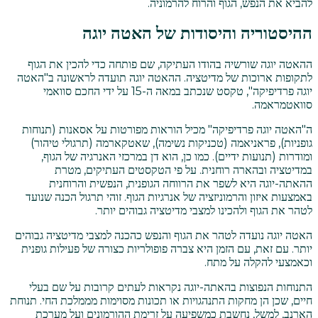
להביא את הנפש, הגוף והרוח להרמוניה.
ההיסטוריה והיסודות של האטה יוגה
ההאטה יוגה שורשיה בהודו העתיקה, שם פותחה כדי להכין את הגוף
לתקופות ארוכות של מדיטציה. ההאטה יוגה תועדה לראשונה ב"האטה
יוגה פרדיפיקה", טקסט שנכתב במאה ה-15 על ידי החכם סוואמי
סוואטמראמה.
ה"האטה יוגה פרדיפיקה" מכיל הוראות מפורטות על אסאנות (תנוחות
גופניות), פראניאמה (טכניקות נשימה), שאטקארמה (תרגולי טיהור)
ומודרות (תנועות ידיים). כמו כן, הוא דן במרכזי האנרגיה של הגוף,
במדיטציה ובהארה רוחנית. על פי הטקסטים העתיקים, מטרת
ההאתה-יוגה היא לשפר את הרווחה הגופנית, הנפשית והרוחנית
באמצעות איזון והרמוניזציה של אנרגיות הגוף. זוהי תרגול הכנה שנועד
לטהר את הגוף ולהכינו למצבי מדיטציה גבוהים יותר.
האטה יוגה נועדה לטהר את הגוף והנפש כהכנה למצבי מדיטציה גבוהים
יותר. עם זאת, עם הזמן היא צברה פופולריות כצורה של פעילות גופנית
וכאמצעי להקלה על מתח.
התנוחות הנפוצות בהאתה-יוגה נקראות לעתים קרובות על שם בעלי
חיים, שכן הן מחקות התנהגויות או תכונות מסוימות מממלכת החי. תנוחת
הארנב, למשל, נחשבת כמשפיעה על זרימת ההורמונים ועל מערכת