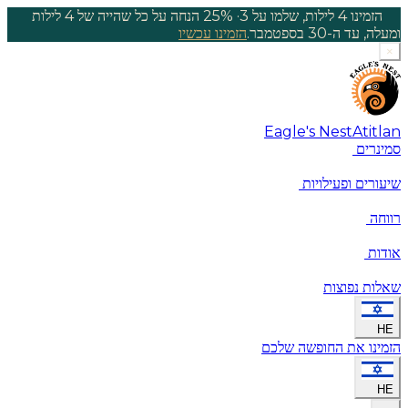
הזמינו 4 לילות, שלמו על 3
·
25% הנחה על כל שהייה של 4 לילות
ומעלה, עד ה-30 בספטמבר.
הזמינו עכשיו
×
Eagle's Nest
Atitlan
סמינרים
שיעורים ופעילויות
רווחה
אודות
שאלות נפוצות
HE
הזמינו את החופשה שלכם
HE