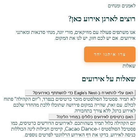
לאמנים ומנחים
רוצים לארגן אירוע כאן?
אנו משתפים פעולה עם מוזיקאים, מורי יוגה, מנחי סדנאות ומארגני
אירועים. אם יש לכם חזון, יש לנו את המקום.
צרו איתנו יחד
שלחו לנו דוא"ל
שאלות
שאלות על אירועים
האם עליי להתארח ב-Eagle's Nest כדי להשתתף באירועים?
לא תמיד. פסטיבל הסולסטיס מוכר כרטיסים בנפרד, ו"יום הקהילה" פתוח
לכולם. עם זאת, שהייה במקום פירושה שתוכלו ללכת מהחדר שלכם
לאירוע ברגל, ללא צורך בתחבורה.
האם כרטיסים לאירועים כלולים במחיר הלינה?
יום הקהילה כלול תמיד בשהותכם. לאירועים הדורשים כרטיסים, כמו
פסטיבל הסולסטיס ו-Cacao Dance, קיימים חבילות לינה הכוללות
כניסה לאירוע. בדקו את דף האירוע הרלוונטי לפרטים נוספים.