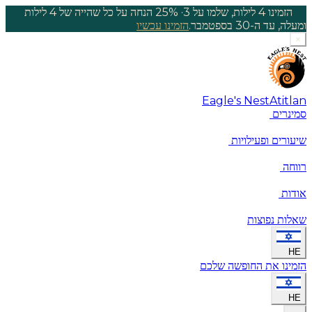
הזמינו 4 לילות, שלמו על 3
·
25% הנחה על כל שהייה של 4 לילות
ומעלה, עד ה-30 בספטמבר.
הזמינו עכשיו
×
Eagle's Nest
Atitlan
סמינרים
שיעורים ופעילויות
רווחה
אודות
שאלות נפוצות
HE
הזמינו את החופשה שלכם
HE