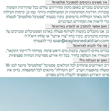
איך משיגים כרטיסים לפסטיבל סולסטיס?
הכרטיסים נמכרים באופן מקוון ומחיריהם עולים ככל שהדרגות השונות
נמכרות. הדרגות המוקדמות הן המשתלמות ביותר. כמו כן, קיימות חבילות
לינה באתר הכוללות כרטיסים. בקרו בסעיף "פסטיבל סולסטיס" למעלה
כדי לראות את המחירים העדכניים.
האם אפשר להתנדב או להופיע באירועים?
כן. אנו מקבלים בקשות לשיתוף פעולה בארגון הפסטיבלים ומברכים על
תמיכת מתנדבים. בקרו בדף "צרו איתנו" או שלחו דוא"ל ל-
soar@eaglesnestatitlan.com כדי להצטרף.
מה עליי להביא לאירועים?
בגדים נוחים לתנועה, בקבוק מים וראש פתוח. במיוחד ל"ריקוד הקקאו",
השאירו את הטלפון בחדר. בכל דף אירוע מפורטות הנחיות ספציפיות.
האם יש הגבלות גיל?
רוב האירועים פתוחים לכל הגילאים. פסטיבל "סולסטיס" מיועד לבני 18
ומעלה בהופעות הערב. "יום הקהילה" מתאים לכל המשפחה. בדקו את
פרטי האירוע הספציפי לקבלת מידע מפורט.