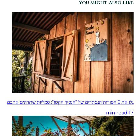
You Might Also Like
גלו את 6 הסודות הנסתרים של "הנסיך הקטן": סמליות שתדהים אתכם
min read
17