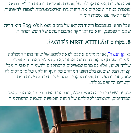
אלה מושכים אליהם קהילה של אנשים חופשיים ברוחם ודי-ג'ייז ברמה
עולמית כאחד, ומספקים את ההזדמנות האולטימטיבית לצמוח, להשתנות
וליצור קשר עם נשמות דומות.
אבל תראו בעצמכם! ריקוד הקקאו של מוס ב-Eagle’s Nest הוא חוויה
שאסור לפספס, והוא בוודאי ייקח אתכם לעולם של חופש ושחרור.
8. בקרו ב-Eagle’s Nest Atitlán
ב-
"קן הנשר"
, אנו מזמינים אתכם לצאת למסע של שינוי בתוך הממלכה
השלווה של סן מרקוס לה לגונה. אנחנו לא רק מקלט לאלה המחפשים
שלווה ושינוי, אלא גם מרכז למטיילים הרפתקנים ולנשמות חופשיות מכל
קצוות תבל. שוכנים בלב היופי המרהיב של הנוף הוולקני של סן מרקוס לה
לגונה, אנחנו מושכים אלינו מבקרים המחפשים צמיחה משנת חיים
וקשרים החוצים גבולות.
שקעו בשיעורי היוגה היומיים שלנו, עם הנוף הטוב ביותר אל הרי הגעש
המרהיבים, והצטרפו לקהילתנו של רוחות חופשיות ונשמות הרפתקניות!