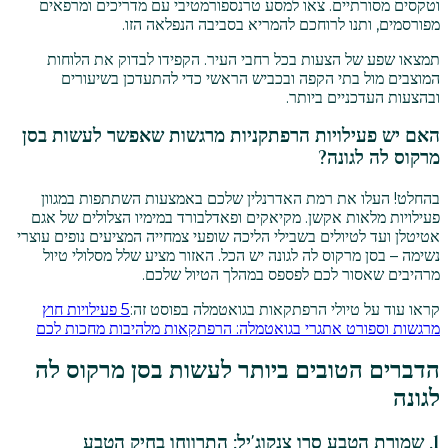
וטקסים מסורתיים. צאו למסע טרנספורמטיבי עם מדריכים ומרפאים
מפורסמים, ותנו לרוחכם להמריא בסביבה הנפלאה הזו.
תמצאו שפע של הצעות בכל רחבי העיר. הקפידו לבדוק את הלוחות
המוצבים מול בתי הקפה ובכביש הראשי כדי להתעדכן בשיעורים
ובהצעות העדכניים ביותר.
האם יש פעילויות הרפתקניות מרגשות שאפשר לעשות בסן
מרקוס לה לגונה?
בהחלט! העלו את רמת האדרנלין שלכם באמצעות השתתפות במגוון
פעילויות מלאות אקשן. מקיאקים ופאדלבורד במימיו הצלולים של אגם
אטיטלן ועד לטיולים בשבילי הליכה שופעי צמחייה המציעים נופים עוצרי
נשימה – בסן מרקוס לה לגונה יש הכל. האזור מציע שלל מסלולי טיול
מרהיבים שאסור לכם לפספס במהלך הטיול שלכם.
קראו עוד על טיולי הרפתקאות בגואטמלה בפוסט זה:
5 פעילויות חוץ
מרגשות וספורט אתגרי בגואטמלה: הרפתקאות מלהיבות מחכות לכם
הדברים הטובים ביותר לעשות בסן מרקוס לה
לגונה
1. שמורת הטבע סרו צנקוג'יל: התרווחו בחיק הטבע