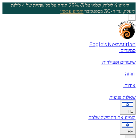
הזמינו 4 לילות, שלמו על 3
·
25% הנחה על כל שהייה של 4 לילות
ומעלה, עד ה-30 בספטמבר.
הזמינו עכשיו
×
Eagle's Nest
Atitlan
סמינרים
שיעורים ופעילויות
רווחה
אודות
שאלות נפוצות
HE
הזמינו את החופשה שלכם
HE