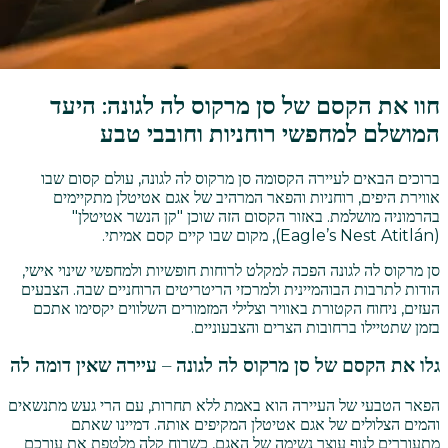
חוו את הקסם של סן מרקוס לה לגונה: היעד
המושלם למחפשי רוחניות וחובבי טבע
ברוכים הבאים לעיירה הקסומה סן מרקוס לה לגונה, עולם קסום שבו
אווירת היפים, רוחניות והפאר המרהיב של אגם אטיטלן מתקיימים
בהרמוניה מושלמת. באזור הקסום הזה שוכן "קן הנשר אטיטלן"
(Eagle’s Nest Atitlán), מקום שבו קיים קסם אמיתי.
סן מרקוס לה לגונה הפכה למקלט לרוחות חופשיות ולמחפשי שינוי אישי,
הודות לתרבות הבוהמיינית ולמרכזי הריטריטים הרוחניים שבה. הצבעים
העזים, ניחוח הקטורת באוויר וצלילי המזמורים השלווים יקסימו אתכם
בזמן שתטיילו ברחובות הצרים והצבעוניים.
גלו את הקסם של סן מרקוס לה לגונה – עיירה שאין דומה לה
הפאר הטבעי של העיירה הוא באמת ללא תחרות, עם הרי געש מתנשאים
והמים הצלולים של אגם אטיטלן המקיפים אותה. דמיינו שאתם
מתעוררים לנוף עוצר נשימה של האגם, כשרוח קלה מלטפת את עורכם