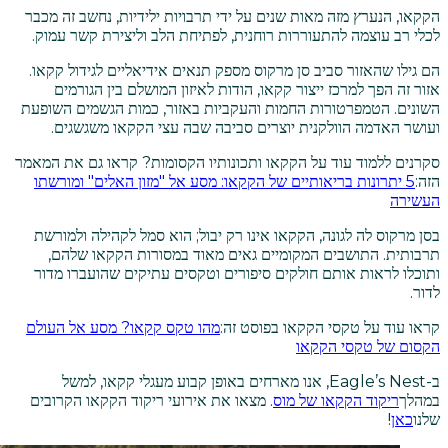
הקקאו, הנערץ מזה מאות שנים על ידי תרבויות ילידיות, נחשב זה מכבר
לכלי רב עוצמה להתעוררות רוחנית, לפתיחת הלב וליצירת קשר עמוק.
הם גילו שהאזור סביב סן מרקוס מספק תנאים אידיאליים לגידול קקאו.
אזור זה הפך למרכז ייצור קקאו, הודות לאיזון המושלם בין הגורמים
השונים. הטמפרטורות החמות והעקביות באזור, כמות הגשמים השופעת
ועושר האדמה הוולקנית יוצרים סביבה שבה עצי הקקאו משגשגים.
סקרנים ללמוד עוד על הקקאו ותכונותיו הקסומות? קראו גם את המאמר
הזה:
5 יתרונות בריאותיים של הקקאו: מסע אל "מזון האלים" ומורשתו
העשירה
בסן מרקוס לה לגונה, הקקאו אינו רק יבול; הוא סמל לקהילה ולמורשת
תרבותית. התושבים המקומיים גאים מאוד במסורות הקקאו שלהם,
ותוכלו לראות אותם חולקים סיפורים וטקסים עתיקים שהועברו מדור
לדור.
קראו עוד על טקסי הקקאו בפוסט זה:
מהו טקס קקאו? מסע אל העולם
הקסום של טקסי הקקאו
ב-Eagle’s Nest, אנו מארחים באופן קבוע מעגלי קקאו, למשל
במהלך
ריקוד הקקאו של מוס
. מצאו את אירועי ריקוד הקקאו הקרובים
שלנו
כאן
!