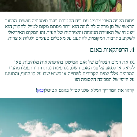
ניחוח הקפה הטרי מתמזג עם ריח הקטורת ויוצר סימפוניה חושית. הרחוב
הראשי של סן מרקוס לה לגונה הוא יותר מסתם מקום לטייל ולחקור; הוא
ייצוג חי של האווירה הנינוחה והיצירתית של העיר. זהו המקום האידיאלי
לשקוע בתרבות המקומית, להתענג על מאכלים טעימים ולגלות אוצרות.
4. הרפתקאות באגם
גלו את המים הצלולים של אגם אטיטלן בהרפתקאות מלהיבות. צאו
לקיאק או לסאפ על פני האגם השלו, גלו פינות נסתרות והתפעלו מהנוף
המרהיב. צללו למים הקרירים לשחייה או פשוט שבו על קו החוף, והתענגו
על היופי של הסביבה הקסומה הזו.
קראו את המדריך המלא שלנו לטיול באגם אטיטלן
כאן
!