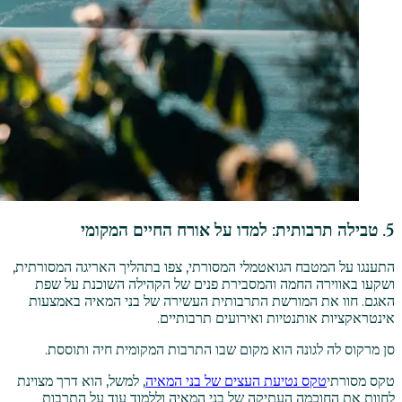
5. טבילה תרבותית: למדו על אורח החיים המקומי
התענגו על המטבח הגואטמלי המסורתי, צפו בתהליך האריגה המסורתית,
ושקעו באווירה החמה והמסבירת פנים של הקהילה השוכנת על שפת
האגם. חוו את המורשת התרבותית העשירה של בני המאיה באמצעות
אינטראקציות אותנטיות ואירועים תרבותיים.
סן מרקוס לה לגונה הוא מקום שבו התרבות המקומית חיה ותוססת.
טקס מסורתי
טקס נטיעת העצים של בני המאיה
, למשל, הוא דרך מצוינת
לחוות את החוכמה העתיקה של בני המאיה וללמוד עוד על התרבות