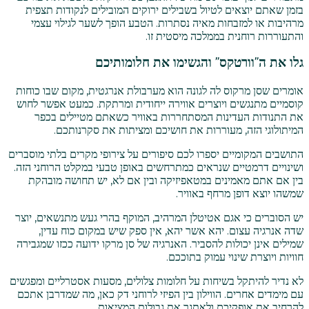
בזמן שאתם יוצאים לטיול בשבילים ירוקים המובילים לנקודות תצפית
מרהיבות או למזבחות מאיה נסתרות. הטבע הופך לשער לגילוי עצמי
והתעוררות רוחנית בממלכה מיסטית זו.
גלו את ה"וורטקס" והגשימו את חלומותיכם
אומרים שסן מרקוס לה לגונה הוא מערבולת אנרגטית, מקום שבו כוחות
קוסמיים מתנגשים ויוצרים אווירה ייחודית ומרתקת. כמעט אפשר לחוש
את התנודות העדינות המסתחררות באוויר כשאתם מטיילים בכפר
המיתולוגי הזה, מעוררות את חושיכם ומציתות את סקרנותכם.
התושבים המקומיים יספרו לכם סיפורים על צירופי מקרים בלתי מוסברים
ושינויים דרמטיים שנראים כמתרחשים באופן טבעי במקלט הרוחני הזה.
בין אם אתם מאמינים במטאפיזיקה ובין אם לא, יש תחושה מובהקת
שמשהו יוצא דופן מרחף באוויר.
יש הסוברים כי אגם אטיטלן המרהיב, המוקף בהרי געש מתנשאים, יוצר
שדה אנרגיה עצום. יהא אשר יהא, אין ספק שיש במקום כוח עדין,
שמילים אינן יכולות להסביר. האנרגיה של סן מרקו ידועה ככזו שמגבירה
חוויות ויוצרת שינוי עמוק בתוככם.
לא נדיר להיתקל בשיחות על חלומות צלולים, מסעות אסטרליים ומפגשים
עם מימדים אחרים. הווילון בין הפיזי לרוחני דק כאן, מה שמדרבן אתכם
להרחיב את אופקיכם ולאתגר את גבולות המציאות.