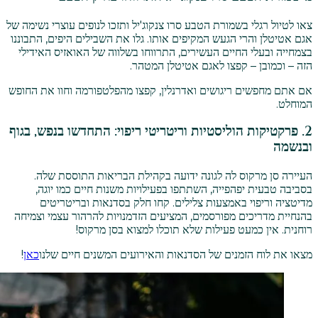
צאו לטיול רגלי בשמורת הטבע סרו צנקוג'יל ותזכו לנופים עוצרי נשימה של
אגם אטיטלן והרי הגעש המקיפים אותו. גלו את השבילים היפים, התבוננו
בצמחייה ובעלי החיים העשירים, התרווחו בשלווה של האואזיס האידילי
הזה – וכמובן – קפצו לאגם אטיטלן המטהר.
אם אתם מחפשים ריגושים ואדרנלין, קפצו מהפלטפורמה וחוו את החופש
המוחלט.
2. פרקטיקות הוליסטיות וריטריטי ריפוי: התחדשו בנפש, בגוף
ובנשמה
העיירה סן מרקוס לה לגונה ידועה בקהילת הבריאות התוססת שלה.
בסביבה טבעית יפהפייה, השתתפו בפעילויות משנות חיים כמו יוגה,
מדיטציה וריפוי באמצעות צלילים. קחו חלק בסדנאות ובריטריטים
בהנחיית מדריכים מפורסמים, המציעים הזדמנויות להרהור עצמי וצמיחה
רוחנית. אין כמעט פעילות שלא תוכלו למצוא בסן מרקוס!
מצאו את לוח הזמנים של הסדנאות והאירועים המשנים חיים שלנו
כאן
!