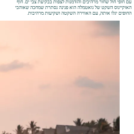
עם חופי חול שחור מרהיבים והזדמנות לצפות בבקיעת צבי ים. חוף
האוקיינוס השקט של גואטמלה הוא פנינה נסתרת שמחכה שאוהבי
החופים יגלו אותה, עם האווירה השקטה ושקיעות מרהיבות.