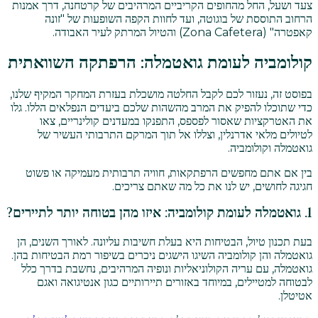
צעד ושעל, החל מהחופים הקריביים המרהיבים של קרטחנה, דרך אמנות
הרחוב התוססת של בוגוטה, ועד לחוות הקפה השופעות של "זונה
קאפטרה" (Zona Cafetera) והטיול המרתק לעיר האבודה.
קולומביה לעומת גואטמלה: הרפתקה השוואתית
בפוסט זה, נעזור לכם לקבל החלטה מושכלת בעזרת המחקר המקיף שלנו,
כדי שתוכלו להפיק את המרב מהשהות שלכם ביעדים הנפלאים הללו. גלו
את האטרקציות שאסור לפספס, התפנקו במעדנים קולינריים, צאו
לטיולים מלאי אדרנלין, וצללו אל תוך המרקם התרבותי העשיר של
גואטמלה וקולומביה.
בין אם אתם מחפשים הרפתקאות, חוויה תרבותית מעמיקה או פשוט
חגיגה לחושים, יש לנו את כל מה שאתם צריכים.
1. גואטמלה לעומת קולומביה: איזו מהן בטוחה יותר לתיירים?
בעת תכנון טיול, הבטיחות היא בעלת חשיבות עליונה. לאורך השנים, הן
גואטמלה והן קולומביה השיגו הישגים ניכרים בשיפור רמת הבטיחות בהן.
גואטמלה, עם עריה הקולוניאליות ונופיה המרהיבים, נחשבת בדרך כלל
לבטוחה למטיילים, במיוחד באזורים תיירותיים כגון אנטיגואה ואגם
אטיטלן.