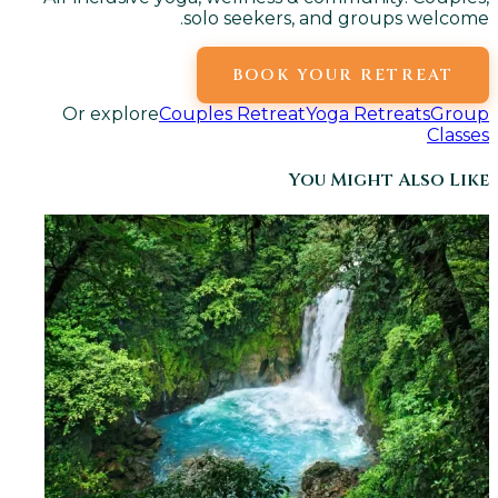
solo seekers, and groups welcome.
BOOK YOUR RETREAT
Or explore
Couples Retreat
Yoga Retreats
Group
Classes
You Might Also Like