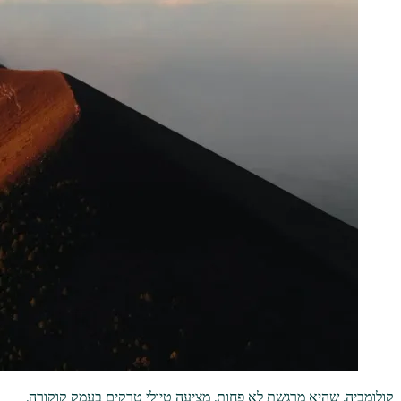
קולומביה, שהיא מרגשת לא פחות, מציעה טיולי טרקים בעמק קוקורה,