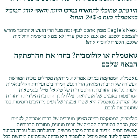
הידעתם שתוכלו להתארח במרכז היוגה והאקו-לודג' המוביל
בגואטמלה כעת ב-24% הנחה?
Eagle’s Nest מזמין אתכם לעוף גבוה מעל הרי הגעש ולהתחבר מחדש
לעצמכם ולטבע. אם אגם אטיטלן עדיין לא נמצא ברשימת החלומות
שלכם, הקפידו להוסיף אותו!
גואטמלה או קולומביה? בחרו את ההרפתקה
הבאה שלכם
גואטמלה, הממוקמת במרכז אמריקה, מרתקת מטיילים בזכות המורשת
העשירה של תרבות המאיה, הרי הגעש המרהיבים ועיירות הקולוניאליות
היפות. גלו את החורבות ההיסטוריות של טיקאל, טיילו בסמטאות
המרוצפות באבנים של אנטיגואה, וצללו לתוך התרבות הילידית הייחודית
של המדינה. גואטמלה היא שטיח צבעוני של נופים מרהיבים וחמימות כנה
שתגנוב את לבכם.
קולומביה, הממוקמת בפינה הצפון-מערבית של דרום אמריקה, לעומת
זאת, מפתה בתערובת קסומה של נופים מגוונים, מסורות תרבותיות
ואנשים חמים. מדינה זו עברה מהפך מרשים, והתעלתה מעל עברה הסוער
כדי להפוך ליעד נופש מוביל. קולומביה היא מדינה שמפתיעה ומרגשת בכל