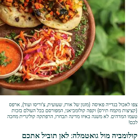
צפו לאכול בנדייה פאיסה (מזנון של אורז, שעועית, צ'וריסו ועוד), ארפס
(קציצות מקמח תירס) וקפה קולומביאני, המפורסם בכל העולם בזכות
טעמו המדהים. לא משנה באיזו מדינה תבחרו, הרפתקה קולינרית מחכה
לכם!
קולומביה מול גואטמלה: לאן תוביל אתכם