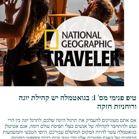
טיפ פנימי מס' 1: בגואטמלה יש קהילת יוגה
ורוחניות חזקה
אם אתם מעוניינים להעמיק את תרגול היוגה שלכם, לתרגל יוגה בין הרי
געש ולהתחבר לקהילה של אנשים בעלי תפיסת עולם דומה, אגם אטיטלן
בגואטמלה עשוי להיות המקום המושלם עבורכם. היופי הטבעי והמשמעות
הרוחנית של האגם מושכים אליו מדי שנה יוגים רבים ומחפשי רוחניות.