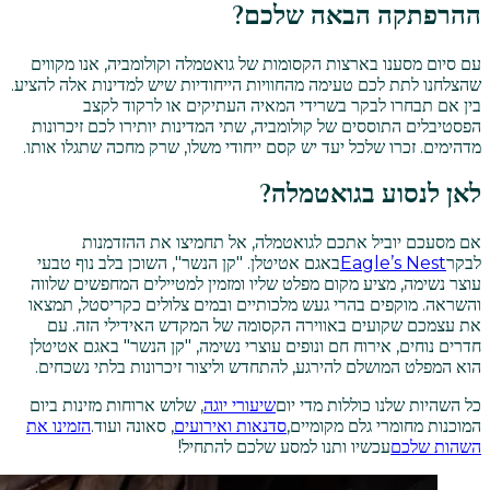
ההרפתקה הבאה שלכם?
עם סיום מסענו בארצות הקסומות של גואטמלה וקולומביה, אנו מקווים
שהצלחנו לתת לכם טעימה מהחוויות הייחודיות שיש למדינות אלה להציע.
בין אם תבחרו לבקר בשרידי המאיה העתיקים או לרקוד לקצב
הפסטיבלים התוססים של קולומביה, שתי המדינות יותירו לכם זיכרונות
מדהימים. זכרו שלכל יעד יש קסם ייחודי משלו, שרק מחכה שתגלו אותו.
לאן לנסוע בגואטמלה?
אם מסעכם יוביל אתכם לגואטמלה, אל תחמיצו את ההזדמנות
לבקר
Eagle’s Nest
באגם אטיטלן. "קן הנשר", השוכן בלב נוף טבעי
עוצר נשימה, מציע מקום מפלט שליו ומזמין למטיילים המחפשים שלווה
והשראה. מוקפים בהרי געש מלכותיים ובמים צלולים כקריסטל, תמצאו
את עצמכם שקועים באווירה הקסומה של המקדש האידילי הזה. עם
חדרים נוחים, אירוח חם ונופים עוצרי נשימה, "קן הנשר" באגם אטיטלן
הוא המפלט המושלם להירגע, להתחדש וליצור זיכרונות בלתי נשכחים.
כל השהיות שלנו כוללות מדי יום
שיעורי יוגה
, שלוש ארוחות מזינות ביום
המוכנות מחומרי גלם מקומיים,
סדנאות ואירועים
, סאונה ועוד.
הזמינו את
השהות שלכם
עכשיו ותנו למסע שלכם להתחיל!