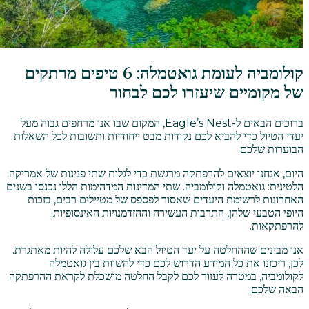
קולומביה לעומת גואטמלה: 6 טיפים מרתקים
של מקומיים שיעזרו לכם לבחור
ברוכים הבאים ל-Eagle’s Nest, המקום שבו אנו מרחפים גבוה מעל
יעדי הטיול כדי להביא לכם נקודות מבט ייחודיות ותשובות לכל השאלות
הבוערות שלכם.
היום, אנחנו יוצאים להרפתקה מרגשת כדי לגלות שתי פנינות של אמריקה
הלטינית: גואטמלה וקולומביה. שתי המדינות המדהימות הללו נכנסו בשנים
האחרונות לרשימת היעדים שאסור לפספס של מטיילים רבים, בזכות
היופי הטבעי שלהן, התרבות העשירה וההזדמנויות האינסופיות
להרפתקאות.
אנו מבינים שההחלטה על יעד הטיול הבא שלכם עלולה להיות מאתגרת.
לכן, ריכזנו את כל המידע הדרוש לכם כדי להשוות בין גואטמלה
לקולומביה, במטרה לעזור לכם לקבל החלטה מושכלת לקראת ההרפתקה
הבאה שלכם.