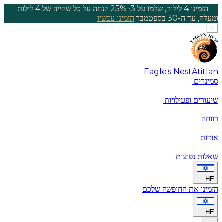
הזמינו 4 לילות, שלמו על 3
·
25% הנחה על כל שהייה של 4 לילות
ומעלה, עד ה-30 בספטמבר.
הזמינו עכשיו
×
Eagle's Nest
Atitlan
סמינרים
שיעורים ופעילויות
רווחה
אודות
שאלות נפוצות
HE
הזמינו את החופשה שלכם
HE