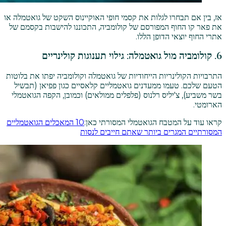
אז, בין אם תבחרו לגלות את קסמי חופי האוקיינוס השקט של גואטמלה או
את פאר קו החוף המפורסם של קולומביה, התכוננו להישבות בקסמם של
אתרי החוף יוצאי הדופן הללו.
6. קולומביה מול גואטמלה: גילוי תענוגות קולינריים
התרבויות הקולינריות הייחודיות של גואטמלה וקולומביה יפתו את בלוטות
הטעם שלכם. טעמו ממעדנים גואטמליים קלאסיים כגון פפיאן (תבשיל
בשר משביע), צ'יליס רלנוס (פלפלים ממולאים) וכמובן, הקפה הגואטמלי
הארומטי.
קראו עוד על המטבח הגואטמלי המסורתי כאן:
10 המאכלים הגואטמליים
המסורתיים המגרים ביותר שאתם חייבים לנסות