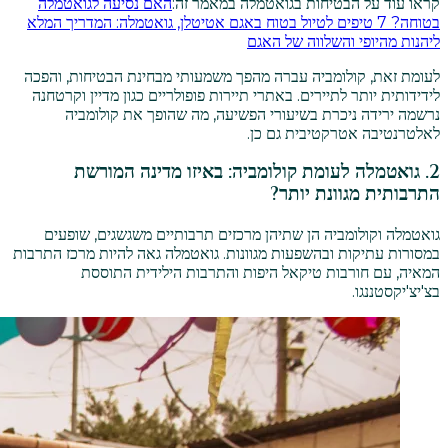
קראו עוד על הבטיחות בגואטמלה במאמר זה:
האם נסיעה לגואטמלה
בטוחה? 7 טיפים לטיול בטוח באגם אטיטלן, גואטמלה: המדריך המלא
ליהנות מהיופי והשלווה של האגם
לעומת זאת, קולומביה עברה מהפך משמעותי מבחינת הבטיחות, והפכה
לידידותית יותר לתיירים. באתרי תיירות פופולריים כגון מדיין וקרטחנה
נרשמה ירידה ניכרת בשיעורי הפשיעה, מה שהופך את קולומביה
לאלטרנטיבה אטרקטיבית גם כן.
2. גואטמלה לעומת קולומביה: באיזו מדינה המורשת
התרבותית מגוונת יותר?
גואטמלה וקולומביה הן שתיהן מרכזים תרבותיים משגשגים, שופעים
במסורות עתיקות ובהשפעות מגוונות. גואטמלה גאה להיות מרכז התרבות
המאיה, עם חורבות טיקאל היפות והתרבות הילידית התוססת
בצ'יצ'יקסטננגו.