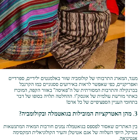
מנגד, המארג התרבותי של קולומביה שזור באלמנטים ילידיים, ספרדיים
ואפריקניים, כפי שאפשר לראות באירועים ססגוניים כמו הקרנבל
בברנקילה והתרבות המסורתית של ה"פאיסה" באזור הקפה, המוכרז
כאתר מורשת עולמית של אונסק"ו. ההחלטה תלויה בסופו של דבר
בתחומי העניין הספציפיים של כל אדם!
3. מהן האטרקציות המובילות בגואטמלה ובקולומביה?
בין האתרים שאסור לפספס בגואטמלה נמנים חורבות המאיה המתנשאות
בטיקל, היופי השלווה של אגם אטיטלן והעיר הקולוניאלית המקסימה
אנטיגואה.