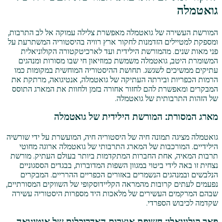
גואטמלה
המורשת העשירה של גואטמלה מאפשרת צלילה עמוקה אל לב התרבות,
ומספקת למטיילים הזדמנות לחקור ארץ רוויה בהיסטוריה המשתרעת על
פני מאות שנים. מהמורשת הילידית ועד לארכיטקטורה הקולוניאלית
המשומרת היטב, גואטמלה משמשת כמוזיאון חי שבו מסורות ומנהגים
עתיקים ממשיכים לשגשג. תחושת ההיסטוריה המוחשית במקומות כמו
הרמות הכפריות ובירתה העתיקה של גואטמלה, אנטיגואה, מרתקת את
המבקרים ומאפשרת להם לחזור אחורה בזמן ולחוות את המארג התוסס
של הזהות התרבותית של גואטמלה.
מארג המסורת: המורשת הילידית של גואטמלה
גואטמלה מציגה תמונה חיה של היסטוריה חיה, המועשרת על ידי שורשיה
הילידיים. המורכבות של המארג התרבותי של גואטמלה ארוגה מחוטי
תרבות המאיה, אחת החברות המתקדמות ביותר בעולם העתיק. מורשת
נצחית זו באה לידי ביטוי במגוון השפות המדוברות, בבגדים הססגוניים
הנלבשים ובמנהגים הנשמרים באזורים הכפריים ההרריים. המבקרים
נפעמים לעתים קרובות מהמראה הקליידוסקופי של השווקים המסורתיים,
שבהם המרקמים העשירים של מלאכות היד מספרות היסטוריה עשירה
שקדמה לכיבוש הספרדי.