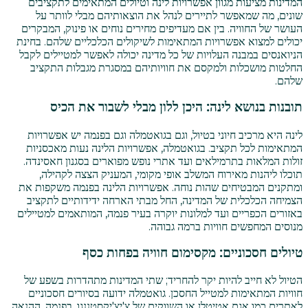
המדינות מציעות מגוון אפשרויות לינה וטיולים המתאימים לתקציבים
שונים, מה שמאפשר לתיירים לנהל את הוצאותיהם מבלי לוותר על
העושר של החוויה. בין אם מעדיפים מחירים נוחים או פינוק, המבקרים
יכולים למצוא אפשרויות המתאימות לשיקולים הכלכליים שלהם. בחינת
הניואנסים במבנה העלויות של כל מדינה יכולה לאפשר למטיילים לקבל
החלטות מושכלות ולמקסם את חוויותיהם במסגרת מגבלות התקציב
שלהם.
תובנות בנושא לינה: היכן ללון מבלי לשבור את הכיס
לינה היא מרכיב חיוני בטיול, וגם בגואטמלה וגם בפנמה יש אפשרויות
המתאימות לכל תקציב. בגואטמלה, אפשרויות הלינה נעות מאכסניות
זולות המלאות בתרמילאים ועד אתרי נופש מפוארים בסגנון חאסינדה.
תוכלו ליהנות מאירוח המשלב אופי מקומי, המעניק הצצה לקהילה,
ומתקנים המבטיחים שהות נוחה. אפשרויות הלינה בפנמה משקפות את
הצמיחה הכלכלית של המדינה, החל מבתי הארחה ידידותיים לתקציב
באזורים הכפריים ועד למלונות יוקרה בעיר פנמה, המותאמים למטיילים
מנוסים המחפשים חוויות ברמה גבוהה.
טיולים חסכוניים: מקסימום חוויה בפחות כסף
הטיול לא חייב להיות יקר להחריד; שתי המדינות מתהדרות בשפע של
חוויות המתאימות למטייל החסכן. גואטמלה ידועה בסיורים חסכוניים
לאתרים כמו אגם אטיטלן או השווקים של צ'יצ'יקסטננגו. בפנמה, ההנאה