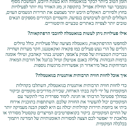
הזמן הטוב ביותר לבקר בגואטמלה הוא בעונת היובש, הנמשכת מסוף
נובמבר ועד תחילת אפריל. בתקופה זו, מזג האוויר נוח יותר לפעילויות
בחוץ ולסיורים. האקלים היבש יותר מצמצם את תדירות הגשמים העזים,
העלולים לגרום לשיבושים בנסיעה, והשמיים הבהירים מספקים תנאים
טובים יותר לצפייה באתרים טבעיים והיסטוריים.
אילו פעילויות ניתן לעשות בגואטמלה לחובבי הרפתקאות?
למחפשי ההרפתקאות, גואטמלה מציעה שלל פעילויות, כולל טיולים
רגליים על הרי געש פעילים כמו פקאיה ואקאטננגו, חקר מערות ושחייה
בבריכות הטבעיות של סמוק צ'אמפי, רפטינג בנהר קאהבון, וטיולי אומגה
ברמות הגבוהות. צלילה באגם אטיטלן וטיול בג'ונגל אל חורבות המאיה
המרוחקות באל מיראדור הן אפשרויות מרגשות נוספות.
איך אוכל לחוות חוויה תרבותית אותנטית בגואטמלה?
כדי לחוות חוויה תרבותית אותנטית בגואטמלה, השתלבו בקהילות
המקומיות על ידי לינה בבתי הארחה, שכירת מדריכים מקומיים וביקור
במהלך פסטיבל תרבותי או חגיגה. לימוד ספרדית כדי לתקשר עם
המקומיים יכול להעשיר את החוויה שלכם. השתתפות בתוכנית אירוח
ביתי או ביוזמת תיירות קהילתית יכולה גם היא לספק הבנה מעמיקה יותר
של החיים המקומיים. ביקור בקואופרטיבים המייצרים טקסטיל מסורתי או
מלאכת יד יאפשר לכם הצצה למסורות האומנותיות של המדינה ויתמוך
בכלכלה המקומית.