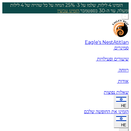
הזמינו 4 לילות, שלמו על 3
·
25% הנחה על כל שהייה של 4 לילות
ומעלה, עד ה-30 בספטמבר.
הזמינו עכשיו
×
Eagle's Nest
Atitlan
סמינרים
שיעורים ופעילויות
רווחה
אודות
שאלות נפוצות
HE
הזמינו את החופשה שלכם
HE