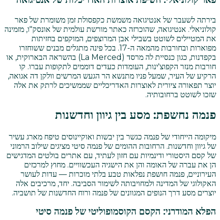
פאר קולוניאלי: חשיפת אוצרות האדריכלות של אנטיגואה
בירתה לשעבר של אנטיגואה משמשת כקפסולת זמן משומרת של פאר
קולוניאלי. אנטיגואה, שהוכרזה כאתר מורשת עולמית של אונסק"ו, מזמינה
את המטיילים לשוטט בשבילי אבן המרוצפים, המוקפים בחזיתות
מפוארות ובחורבות מהמאה ה-17. בכל פינה מתגלים מבנים ששוחזרו
בקפדנות, כגון כנסיית לה מרסד (La Merced) בהשראה הבארוקית, או
חורבות מנזר הקפוצ'ינות, העומדות כעדים דוממים לתקופות עברו. קו
הרקיע של העיר, שמעל פניו מתנשא הר הגעש המרשים וולקן דה אגואה,
יוצר תפאורה ציורית לאוצרות האדריכליים שממשיכים לרתק את אלה
שזכו לשוטט ברחובותיה.
פנמה נחשפת: מסע בין גיוון וחדשנות
מיקומה הייחודי של פנמה כגשר בין יבשות ואוקיינוסים טיפח מארג עשיר
של גיוון וחדשנות. הרחובות ההומים של פנמה סיטי מציגים שילוב הרמוני
של קסם היסטורי ודינמיות עם חזון לעתיד, עם אתרים בולטים המדגישים
הן את עברה של האומה והן את הישגיה העכשוויים. מחוץ למרכזים
העירוניים, פנמה חושפת נפלאות טבע בלתי מוכרות — עדות לעושר
האקולוגי של המדינה ולמחויבותה לשימור הסביבה. יחד, מרכיבים אלה
יוצרים מסע דרך הנופים המגוונים של פנמה ורוח החדשנות של תושביה.
הפלא המודרני: הקסם הקוסמופוליטי של פנמה סיטי