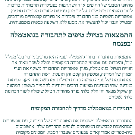
מהיופי הטבעי של החופים או ההשתתפות בפעילויות תרבותיות כרוכות
לרוב בהוצאות מינימליות. על ידי מתן עדיפות לחוויות מקומיות ואימוץ
אפשרויות חלופיות כמו תחבורה ציבורית או סיורים קבוצתיים מודרכים,
המטייל הנבון יכול להעשיר את מסעו ללא השקעה כספית משמעותית.
התמצאות בטיול: טיפים לתחבורה בגואטמלה
ובפנמה
התמצאות בתחבורה בתוך גואטמלה ופנמה היא מרכיב מרכזי בכל מסלול
טיול, והיכרות עם אמצעי התחבורה המקומיים יכולה לשפר מאוד את
חוויית הטיול. בגואטמלה, מגוון אפשרויות התחבורה משקף את הנוף
המגוון של המדינה, ומספק הן קסם והן תועלת. רשת התחבורה
המתוחכמת של פנמה מציעה נוחות ויעילות, ומדגישה את היקף הפיתוח
במדינה. שתי המדינות מציעות דרכים ייחודיות להתנייד בשטחן, המהוות
הן שיקול מעשי והן חלק בלתי נפרד מחוויית הטיול שיכולה ליצור זיכרונות
בלתי נשכחים.
התניידות בגואטמלה: מדריך לתחבורה המקומית
התחבורה בגואטמלה משקפת את הטופוגרפיה של המדינה, עם אפשרויות
המתאימות לכבישים המפותלים ולנופים ההרריים שלה. אוטובוסים
בית-ספריים אמריקאיים צבעוניים שעברו הסבה, המכונים מקומית