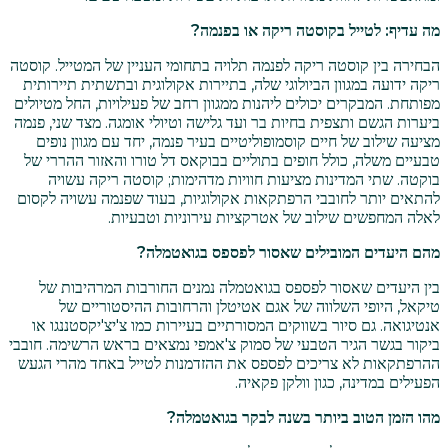
מה עדיף: לטייל בקוסטה ריקה או בפנמה?
הבחירה בין קוסטה ריקה לפנמה תלויה בתחומי העניין של המטייל. קוסטה
ריקה ידועה במגוון הביולוגי שלה, בתיירות אקולוגית ובתשתית תיירותית
מפותחת. המבקרים יכולים ליהנות ממגוון רחב של פעילויות, החל מטיולים
ביערות הגשם ותצפית בחיות בר ועד גלישה וטיולי אומגה. מצד שני, פנמה
מציעה שילוב של חיים קוסמופוליטיים בעיר פנמה, יחד עם מגוון נופים
טבעיים משלה, כולל חופים בתוליים בבוקאס דל טורו והאזור ההררי של
בוקטה. שתי המדינות מציעות חוויות מדהימות; קוסטה ריקה עשויה
להתאים יותר לחובבי הרפתקאות אקולוגיות, בעוד שפנמה עשויה לקסום
לאלה המחפשים שילוב של אטרקציות עירוניות וטבעיות.
מהם היעדים המובילים שאסור לפספס בגואטמלה?
בין היעדים שאסור לפספס בגואטמלה נמנים החורבות המרהיבות של
טיקאל, היופי השלווה של אגם אטיטלן והרחובות ההיסטוריים של
אנטיגואה. גם סיור בשווקים המסורתיים בעיירות כמו צ'יצ'יקסטננגו או
ביקור בגשר הגיר הטבעי של סמוק צ'אמפי נמצאים בראש הרשימה. חובבי
ההרפתקאות לא צריכים לפספס את ההזדמנות לטייל באחד מהרי הגעש
הפעילים במדינה, כגון וולקן פקאיה.
מהו הזמן הטוב ביותר בשנה לבקר בגואטמלה?