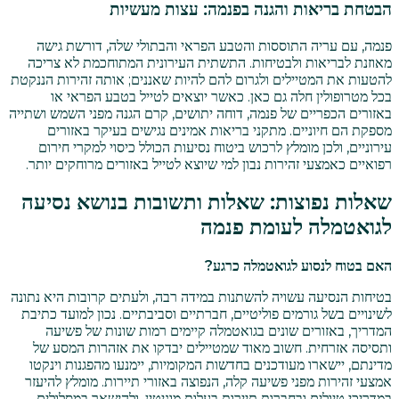
הבטחת בריאות והגנה בפנמה: עצות מעשיות
פנמה, עם עריה התוססות והטבע הפראי והבתולי שלה, דורשת גישה
מאוזנת לבריאות ולבטיחות. התשתית העירונית המתוחכמת לא צריכה
להטעות את המטיילים ולגרום להם להיות שאננים; אותה זהירות הננקטת
בכל מטרופולין חלה גם כאן. כאשר יוצאים לטייל בטבע הפראי או
באזורים הכפריים של פנמה, דוחה יתושים, קרם הגנה מפני השמש ושתייה
מספקת הם חיוניים. מתקני בריאות אמינים נגישים בעיקר באזורים
עירוניים, ולכן מומלץ לרכוש ביטוח נסיעות הכולל כיסוי למקרי חירום
רפואיים כאמצעי זהירות נבון למי שיוצא לטייל באזורים מרוחקים יותר.
שאלות נפוצות: שאלות ותשובות בנושא נסיעה
לגואטמלה לעומת פנמה
האם בטוח לנסוע לגואטמלה כרגע?
בטיחות הנסיעה עשויה להשתנות במידה רבה, ולעתים קרובות היא נתונה
לשינויים בשל גורמים פוליטיים, חברתיים וסביבתיים. נכון למועד כתיבת
המדריך, באזורים שונים בגואטמלה קיימים רמות שונות של פשיעה
ותסיסה אזרחית. חשוב מאוד שמטיילים יבדקו את אזהרות המסע של
מדינתם, יישארו מעודכנים בחדשות המקומיות, יימנעו מהפגנות וינקטו
אמצעי זהירות מפני פשיעה קלה, הנפוצה באזורי תיירות. מומלץ להיעזר
במדריכי טיולים ובחברות תיירות בעלות מוניטין, ולהישאר במסלולים