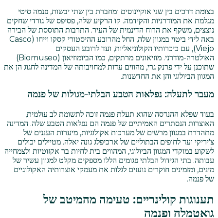
בצומת דרכים בין שני אוקיינוסים ומחברת בין שתי יבשות, פנמה סיטי
מגלמת את המודרניות והקידמה. קו הרקיע שלה, פסיפס של גורדי שחקים
נוצצים, משקף את הרוח הדינמית של העיר. התרבות התוססת של הבירה
באה לידי ביטוי במגוון שלה, החל מהרובע ההיסטורי קסקו וייחו (Casco
Viejo), עם כיכרותיו הקולוניאליות, ועד לרובע העסקים
האולטרה-מודרני. מוזיאונים מרתקים, כמו הביומוזיאון (Biomuseo)
שתוכנן על ידי פרנק גרי, מהווים עדות למחויבותה של המדינה לחגוג הן את
המגוון הביולוגי והן את החדשנות.
מעבר לתעלה: נפלאות הטבע הבלתי-מגולות של פנמה
בעוד שפלא ההנדסה שהוא תעלת פנמה זוכה לתשומת לב עולמית,
האוצרות הנסתרים האמיתיים של פנמה הם נפלאות הטבע שלה. המדינה
מתהדרת במגוון מרשים של מערכות אקולוגיות, מיערות העננים של
צ'יריקי ועד לחופים הבתוליים של ארכיפלג גונה יאלה. מטיילים יכולים
לשקוע במוקדי המגוון הביולוגי, המהווים בית לחיות בר אקזוטיות ולצמחייה
עבותה. בתי הגידול הבלתי פגומים הללו מספקים מקלט למגוון עשיר של
מינים, ומזמינים חוקרים נועזים לגלות את מעמקי אוצרותיה האקולוגיים
של פנמה.
תענוגות קולינריים: טעימה מהמיטב של
גואטמלה ופנמה