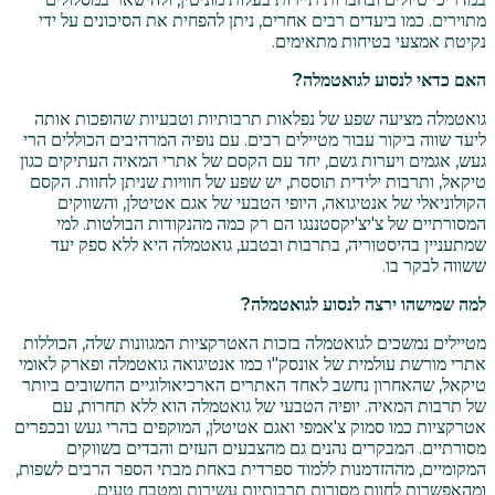
מתוירים. כמו ביעדים רבים אחרים, ניתן להפחית את הסיכונים על ידי
נקיטת אמצעי בטיחות מתאימים.
האם כדאי לנסוע לגואטמלה?
גואטמלה מציעה שפע של נפלאות תרבותיות וטבעיות שהופכות אותה
ליעד שווה ביקור עבור מטיילים רבים. עם נופיה המרהיבים הכוללים הרי
געש, אגמים ויערות גשם, יחד עם הקסם של אתרי המאיה העתיקים כגון
טיקאל, ותרבות ילידית תוססת, יש שפע של חוויות שניתן לחוות. הקסם
הקולוניאלי של אנטיגואה, היופי הטבעי של אגם אטיטלן, והשווקים
המסורתיים של צ'יצ'יקסטננגו הם רק כמה מהנקודות הבולטות. למי
שמתעניין בהיסטוריה, בתרבות ובטבע, גואטמלה היא ללא ספק יעד
ששווה לבקר בו.
למה שמישהו ירצה לנסוע לגואטמלה?
מטיילים נמשכים לגואטמלה בזכות האטרקציות המגוונות שלה, הכוללות
אתרי מורשת עולמית של אונסק"ו כמו אנטיגואה גואטמלה ופארק לאומי
טיקאל, שהאחרון נחשב לאחד האתרים הארכיאולוגיים החשובים ביותר
של תרבות המאיה. יופיה הטבעי של גואטמלה הוא ללא תחרות, עם
אטרקציות כמו סמוק צ'אמפי ואגם אטיטלן, המוקפים בהרי געש ובכפרים
מסורתיים. המבקרים נהנים גם מהצבעים העזים והבדים בשווקים
המקומיים, מההזדמנות ללמוד ספרדית באחת מבתי הספר הרבים לשפות,
ומהאפשרות לחוות מסורות תרבותיות עשירות ומטבח טעים.