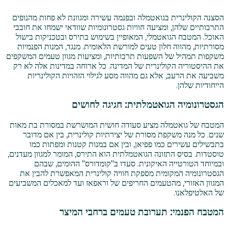
הסצנה הקולינרית בגואטמלה ובפנמה עשירה ומגוונת לא פחות מהנופים
התרבותיים שלהן, ומציעה חוויות גסטרונומיות שוודאי ישמחו את חובבי
האוכל. המטבח הגואטמלי, המאופיין בשימוש בתירס ובטכניקות בישול
מסורתיות, מהווה חלון טעים למורשת הלאומית. מנגד, המנות הפנמיות
משקפות תמהיל של השפעות תרבותיות, ומציעות מגוון טעמים המשקפים
את ההיסטוריה הקולינרית של המדינה. כל ארוחה במדינות אלה לא רק
משביעה את הרעב, אלא גם מהווה מסע לגילוי הזהויות הקולינריות
הייחודיות שלהן.
הגסטרונומיה הגואטמלתית: חגיגה לחושים
המטבח של גואטמלה מציע סעודה חושית המושרשת במסורת בת מאות
שנים. כל מנה משקפת מסורת של יצירתיות קולינרית, בין אם מדובר
בתבשילים עשירים כמו פפיאן, ובין אם במנות קטנות ומפתות כמו
טוסטדות. בסיס התזונה הגואטמלתית הוא התירס, המומר למגוון מעדנים,
ובמיוחד הטורטייה האיקונית. סעדו ב"קומדורס" ההומים, שבהם
הגסטרונומיה המקומית מספקת חוויה קולינרית המאפשרת להבין את
המגוון האזורי, מהטעמים החריפים של וראפאז ועד למאכלים המשביעים
של האלטיפלאנו.
המטבח הפנמי: תערובת טעמים ברחבי המיצר