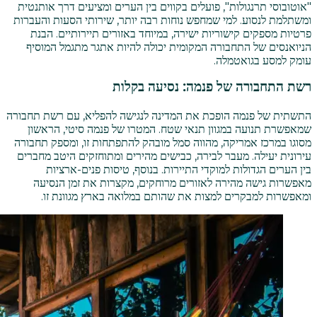
"אוטובוסי תרנגולות", פועלים בקווים בין הערים ומציעים דרך אותנטית
ומשתלמת לנסוע. למי שמחפש נוחות רבה יותר, שירותי הסעות והעברות
פרטיות מספקים קישוריות ישירה, במיוחד באזורים תיירותיים. הבנת
הניואנסים של התחבורה המקומית יכולה להיות אתגר מתגמל המוסיף
עומק למסע בגואטמלה.
רשת התחבורה של פנמה: נסיעה בקלות
התשתית של פנמה הופכת את המדינה לנגישה להפליא, עם רשת תחבורה
שמאפשרת תנועה במגוון תנאי שטח. המטרו של פנמה סיטי, הראשון
מסוגו במרכז אמריקה, מהווה סמל מובהק להתפתחות זו, ומספק תחבורה
עירונית יעילה. מעבר לבירה, כבישים מהירים ומתוחזקים היטב מחברים
בין הערים הגדולות למוקדי התיירות. בנוסף, טיסות פנים-ארציות
מאפשרות גישה מהירה לאזורים מרוחקים, מקצרות את זמן הנסיעה
ומאפשרות למבקרים למצות את שהותם במלואה בארץ מגוונת זו.