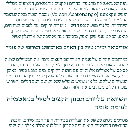
נופה של גואטמלה מתאפיין בהרים וולקניים מתנשאים, המציעים מסלולי
הרפתקאות למי שמוכן לטפס על מדרונותיהם. המסע לפסגות כמו הר
הגעש אקאטננגו (Volcán Acatenango) מספק הצצה מגלה לעוצמה
הגולמית וליופי של הטבע. ככל שהמטיילים עולים דרך הביוספירות
הייחודיות, כל נוף מציג קנבס חדש – מיערות ירוקים ועד לנופים הצחיחים,
הדומים לירח, בקרבת המכתשים. החוויה של צפייה בהר הגעש השכן,
פואגו, הפולט ענני עשן ואפר, מוסיפה מנה מלהיבה של אדרנלין לטיול.
אודיסיאה ימית: טיול בין האיים בארכיפלג הטרופי של פנמה
במרחבים הימיים של פנמה, האוקיינוס העצום מזמין את המטיילים לצאת
להרפתקאות של טיול בין איים. איי סן בלאס, ביתם של בני הגונה, הם
פסיפס של אטולים אלמוגיים עם חולות דקיקים ומים בצבע ספיר. באופן
דומה, איי הפנינה מציעים בידוד ושנורקלינג שאין שני לו בין החיים הימיים
העשירים שלהם. כל אי משמש כמפלט לשלווה, שם קצב הגלים ורשרוש
ענפי הדקלים מכתיבים את חלוף הזמן.
השוואת עלויות: תכנון תקציב לטיול בגואטמלה
לעומת פנמה
מטיילים נוטים לשקול את העלויות בבחירת היעד הבא שלהם, והבנת
ההיבטים הכלכליים היא חיונית לתכנון טיול לגואטמלה או לפנמה. שתי