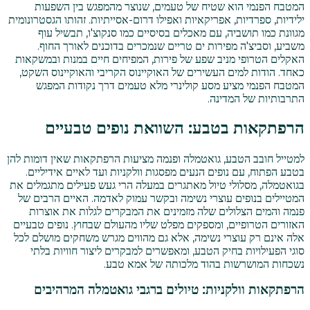
המטבח הפנמי הוא שטיח של טעמים, שנוצר מהמפגש בין השפעות
ילידיות, ספרדיות, אפריקאיות ואפילו דרום-אסייתיות. זהותו הגסטרונומית
מגוונת כמו תושביה, עם מאכלים בסיסיים כמו סנקוצ'ו, תבשיל עוף
משביע, וסביצ'ה מפירות ים טריים שנמכרים בדוכנים לאורך החוף.
האקלים הטרופי מניב שפע של פירות, המפיחים חיים במנות ובמשקאות
כאחד. הודות למים העשירים של האוקיינוס הקריבי והאוקיינוס השקט,
המטבח הפנמי מציע מסע קולינרי מלא טעמים דרך נקודות המפגש
התרבותיות של המדינה.
הרפתקאות בטבע: השוואת נופים טבעיים
למטייל חובב הטבע, גואטמלה ופנמה מציעות הרפתקאות שאין דומות להן
בטבע הפתוח, עם נופים הנעים מפסגות וולקניות ועד לאיים אידיליים.
בגואטמלה, מסלולי טיול מאתגרים במעלה הרי געש פעילים מתגמלים את
המטיילים בנופים עוצרי נשימה ובקשר עמוק לאדמה. האיים הרבים של
פנמה והמים הצלולים שלה מזמינים את המבקרים לגלות את אוצרות
האזורים הטרופיים, ומספקים מפלט שליו מהעולם שבחוץ. נופים טבעיים
אלה אינם רק עוצרי נשימה, אלא גם מהווים מגרש משחקים מושלם לכל
סוגי הפעילויות בחיק הטבע, ומאפשרים למבקרים ליצור חוויות בלתי
נשכחות המושרשות בהוד מלכותה של אמא טבע.
הרפתקאות וולקניות: טיולים ברגבי גואטמלה המרהיבים