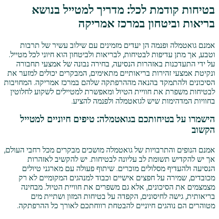
בטיחות קודמת לכל: מדריך למטייל בנושא
בריאות וביטחון במרכז אמריקה
אמנם גואטמלה ופנמה הן יעדים מזמינים עם שילוב עשיר של תרבות
וטבע, אך מתן עדיפות לבטיחות, לבריאות ולביטחון הוא חיוני לכל מטייל.
על ידי התעדכנות באזהרות הנסיעה, בחירה נבונה של אמצעי תחבורה
ונקיטת אמצעי זהירות בריאותיים מתאימים, המבקרים יכולים למזער את
הסיכונים ולהתמקד בהנאה מההרפתקה שלהם במרכז אמריקה. המחויבות
לבטיחות משפרת את חוויית הטיול ומאפשרת למטיילים לשקוע לחלוטין
בחוויות המדהימות שיש לגואטמלה ולפנמה להציע.
הישמרו על בטיחותכם בגואטמלה: טיפים חיוניים למטייל
הקשוב
אמנם הנופים והתרבויות של גואטמלה מושכים מבקרים מכל רחבי העולם,
אך יש להקדיש תשומת לב עליונה לבטיחות. יש להקשיב לאזהרות
הנסיעה ולהעדיף מסלולים מוכרים. שיתוף פעולה עם מארגני טיולים
מכובדים, שמירה על חפצים אישיים וכבוד למנהגים המקומיים לא רק
מצמצמים את הסיכונים, אלא גם משפרים את חוויית הטיול. מבחינה
בריאותית, גישה לחיסונים, הקפדה על בטיחות המזון ושתיית מים
מטוהרים הם נוהגים חיוניים להבטחת רווחתכם לאורך כל ההרפתקה.