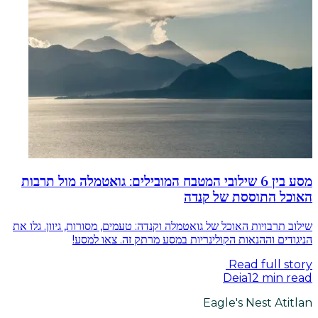
מסע בין 6 שילובי המטבח המובילים: גואטמלה מול תרבות
האוכל התוססת של קנדה
שילוב תרבויות האוכל של גואטמלה וקנדה: טעמים, מסורות, גיוון. גלו את
הניגודים וההנאות הקולינריות במסע מרתק זה. צאו למסע!
Read full story
Deia
12
min read
Eagle's Nest Atitlan