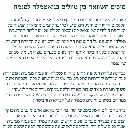
סיכום השוואה בין טיולים בגואטמלה לפנמה
לאחר שטיילנו יחד באזורים המרתקים של גואטמלה ופנמה, גילינו את
הקסמים הייחודיים והניגודים שיש לכל יעד להציע. מהמארג העשיר של
המורשת הילידית של גואטמלה והפאר הקולוניאלי ועד לרוח החדשנות
והיופי הטבעי של פנמה, שתי המדינות מתהדרות בפאר תרבותי ונופי
משלהן. התענגנו על התענוגות הקולינריים, והשווינו את החוויות החושיות
של הגסטרונומיה הגואטמלתית לטעמים המגוונים של המטבח הפנמי.
ההרפתקה שלנו הובילה אותנו דרך נופים טבעיים עוצרי נשימה, שבהם
פסגות הרי הגעש של גואטמלה יצרו ניגוד פראי לטיולי האיים האידיליים
של פנמה.
בבחינת עלויות הנסיעה, גילינו כי הן גואטמלה והן פנמה מציעות אפשרויות
לינה וטיולים ידידותיות לתקציב, מה שמבטיח שחוויה בלתי נשכחת אינה
כרוכה בהכרח במחיר מופקע. המדריכים שלנו בנושא מערכות התחבורה
סיפקו תובנות כיצד לעבור בצורה חלקה ממקום מרהיב אחד למשנהו,
בעוד שהדגש שהשקענו בנושא הבטיחות הבטיח שנשאר מטיילים ערניים,
מצוידים בטיפים חיוניים לשמירה על הבריאות והביטחון.
בקרב הטיולים האולטימטיבי הזה, ברור כי בין אם אתם מונעים מתשוקה
להיסטוריה ולמסורת, מאהבה לחדשנות ולמגוון ביולוגי, או מההנאה
הפשוטה שבגילוי טעמים ונופים חדשים, גם גואטמלה וגם פנמה מציעות
אוצר בלום של חוויות. ההחלטה לאן לצאת להרפתקה הבאה שלכם תלויה