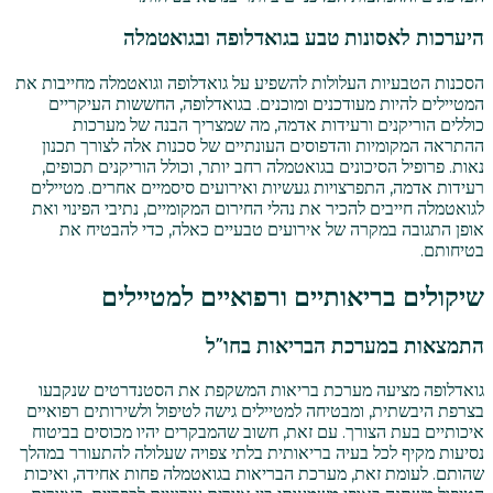
היערכות לאסונות טבע בגואדלופה ובגואטמלה
הסכנות הטבעיות העלולות להשפיע על גואדלופה וגואטמלה מחייבות את
המטיילים להיות מעודכנים ומוכנים. בגואדלופה, החששות העיקריים
כוללים הוריקנים ורעידות אדמה, מה שמצריך הבנה של מערכות
ההתראה המקומיות והדפוסים העונתיים של סכנות אלה לצורך תכנון
נאות. פרופיל הסיכונים בגואטמלה רחב יותר, וכולל הוריקנים תכופים,
רעידות אדמה, התפרצויות געשיות ואירועים סיסמיים אחרים. מטיילים
לגואטמלה חייבים להכיר את נהלי החירום המקומיים, נתיבי הפינוי ואת
אופן התגובה במקרה של אירועים טבעיים כאלה, כדי להבטיח את
בטיחותם.
שיקולים בריאותיים ורפואיים למטיילים
התמצאות במערכת הבריאות בחו"ל
גואדלופה מציעה מערכת בריאות המשקפת את הסטנדרטים שנקבעו
בצרפת היבשתית, ומבטיחה למטיילים גישה לטיפול ולשירותים רפואיים
איכותיים בעת הצורך. עם זאת, חשוב שהמבקרים יהיו מכוסים בביטוח
נסיעות מקיף לכל בעיה בריאותית בלתי צפויה שעלולה להתעורר במהלך
שהותם. לעומת זאת, מערכת הבריאות בגואטמלה פחות אחידה, ואיכות