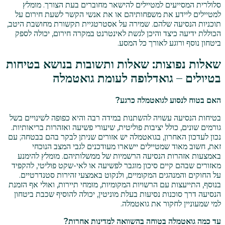
סלולרית המסייעים למטיילים להישאר מחוברים בעת הצורך. מומלץ
למטיילים ליידע את משפחותיהם או את אנשי הקשר לשעת חירום על
תוכניות הנסיעה שלהם. שמירה על אסטרטגיית תקשורת מחושבת היטב,
הכוללת ידיעה כיצד והיכן לגשת לאינטרנט במקרה חירום, יכולה לספק
ביטחון נוסף ורוגע לאורך כל המסע.
שאלות נפוצות: שאלות ותשובות בנושא בטיחות
בטיולים – גואדלופה לעומת גואטמלה
האם בטוח לנסוע לגואטמלה כרגע?
בטיחות הנסיעה עשויה להשתנות במידה רבה והיא כפופה לשינויים בשל
גורמים שונים, כולל יציבות פוליטית, שיעורי פשיעה ואזהרות בריאותיות.
נכון לעדכון האחרון, בגואטמלה יש אזורים שניתן לבקר בהם בבטחה; עם
זאת, חשוב מאוד שמטיילים יישארו מעודכנים לגבי המצב הנוכחי
באמצעות אזהרות הנסיעה הרשמיות של ממשלותיהם. מומלץ להימנע
מאזורים שבהם קיים סיכון מוגבר לפשיעה או לאי-שקט פוליטי, להקפיד
על החוקים והמנהגים המקומיים, ולנקוט באמצעי זהירות סטנדרטיים.
בנוסף, התייעצות עם הרשויות המקומיות, מומחי תיירות, ואולי אף הזמנת
הנסיעה דרך סוכנות נסיעות בעלת מוניטין, יכולה להוסיף שכבת ביטחון
למי שמעוניין לחקור את גואטמלה.
עד כמה גואטמלה בטוחה בהשוואה למדינות אחרות?