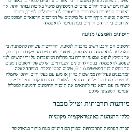
הטיפול משתנה באופן משמעותי בין אזורים עירוניים לכפריים. באזורים
העירוניים יש בתי חולים פרטיים המספקים טיפול באיכות גבוהה יותר, אך
באזורים הכפריים השירותים הרפואיים לרוב מוגבלים. לפיכך, ביטוח
בריאות נסיעות מקיף וידע על מיקומם של המרכזים הרפואיים המוסמכים
הקרובים ביותר הם חיוניים בעת נסיעה לגואטמלה.
חיסונים ואמצעי מניעה
חיסונים הם היבט חשוב בהכנות לנסיעה, והדרישות עשויות להשתנות בין
גואדלופה לגואטמלה. בגואדלופה, חיסונים שגרתיים מספיקים בדרך כלל,
אך מומלץ לנקוט אמצעי זהירות נגד מחלות המועברות על ידי יתושים. למי
שנוסע לגואטמלה, בנוסף לחיסונים השגרתיים, יש לשקול חיסונים נוספים
נגד מחלות כגון הפטיטיס A ו-B, טיפוס הבטן וכלבת, במיוחד לאלה
המתכננים פעילויות ממושכות בחוץ או מגע עם בעלי חיים. ייתכן שיומלץ
על טיפול מונע נגד מלריה, בהתאם לאזורים בהם תבקרו. תמיד מומלץ
להתייעץ עם רופא כדי להתאים את תוכנית החיסונים והמניעה למסלול
הנסיעה הספציפי שלכם.
מודעות תרבותית וטיול מכבד
כללי התנהגות באינטראקציות מקומיות
הכרת הנורמות התרבותיות וכבודן הם חיוניים בעת ביקור בגואדלופה