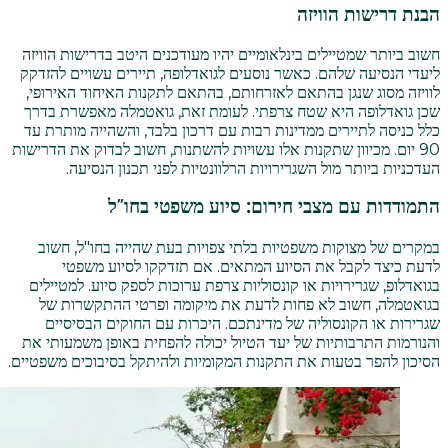
הבנת דרישות הוויזה
חשוב ביותר שמטיילים בינלאומיים יהיו מעודכנים היטב בדרישות הוויזה
ליעדי הנסיעה שלהם. כאשר נוסעים לגואדלופה, תיירים עשויים להזדקק
לוויזה מסוג שנגן בהתאם לאזרחותם, בהתאם לתקנות האיחוד האירופי,
שכן גואדלופה היא שטח צרפתי. לעומת זאת, גואטמלה מאפשרת בדרך
כלל כניסה לתיירים ממדינות רבות עם דרכון בלבד, והשהייה מותרת עד
90 יום. מכיוון שתקנות אלו עשויות להשתנות, חשוב לבדוק את הדרישות
העדכניות ביותר מול השגרירויות הרלוונטיות לפני תכנון הנסיעה.
התמודדות עם מצבי חירום: סיוע משפטי בחו"ל
במקרים של מצוקות משפטיות בלתי צפויות בעת שהייה בחו"ל, חשוב
לדעת כיצד לקבל את הסיוע המתאים. אם תזדקקו לסיוע משפטי
בגואדלופ, שגרירויות או קונסוליות צרפת ערוכות לספק סיוע. למטיילים
בגואטמלה, חשוב לא פחות לדעת את מיקומה ופרטי ההתקשרות של
שגרירות או הקונסוליה של מדינתכם. היכרות עם החוקים הבסיסיים
והנורמות התרבותיות של יעד הטיול יכולה להפחית באופן משמעותי את
הסיכון להפר בטעות את התקנות המקומיות ולהיתקל בסיבוכים משפטיים.