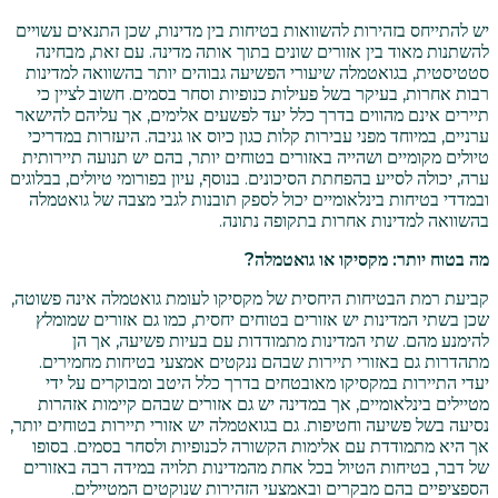
יש להתייחס בזהירות להשוואות בטיחות בין מדינות, שכן התנאים עשויים
להשתנות מאוד בין אזורים שונים בתוך אותה מדינה. עם זאת, מבחינה
סטטיסטית, בגואטמלה שיעורי הפשיעה גבוהים יותר בהשוואה למדינות
רבות אחרות, בעיקר בשל פעילות כנופיות וסחר בסמים. חשוב לציין כי
תיירים אינם מהווים בדרך כלל יעד לפשעים אלימים, אך עליהם להישאר
ערניים, במיוחד מפני עבירות קלות כגון כיוס או גניבה. היעזרות במדריכי
טיולים מקומיים ושהייה באזורים בטוחים יותר, בהם יש תנועה תיירותית
ערה, יכולה לסייע בהפחתת הסיכונים. בנוסף, עיון בפורומי טיולים, בבלוגים
ובמדדי בטיחות בינלאומיים יכול לספק תובנות לגבי מצבה של גואטמלה
בהשוואה למדינות אחרות בתקופה נתונה.
מה בטוח יותר: מקסיקו או גואטמלה?
קביעת רמת הבטיחות היחסית של מקסיקו לעומת גואטמלה אינה פשוטה,
שכן בשתי המדינות יש אזורים בטוחים יחסית, כמו גם אזורים שמומלץ
להימנע מהם. שתי המדינות מתמודדות עם בעיות פשיעה, אך הן
מתהדרות גם באזורי תיירות שבהם ננקטים אמצעי בטיחות מחמירים.
יעדי התיירות במקסיקו מאובטחים בדרך כלל היטב ומבוקרים על ידי
מטיילים בינלאומיים, אך במדינה יש גם אזורים שבהם קיימות אזהרות
נסיעה בשל פשיעה וחטיפות. גם בגואטמלה יש אזורי תיירות בטוחים יותר,
אך היא מתמודדת עם אלימות הקשורה לכנופיות ולסחר בסמים. בסופו
של דבר, בטיחות הטיול בכל אחת מהמדינות תלויה במידה רבה באזורים
הספציפיים בהם מבקרים ובאמצעי הזהירות שנוקטים המטיילים.