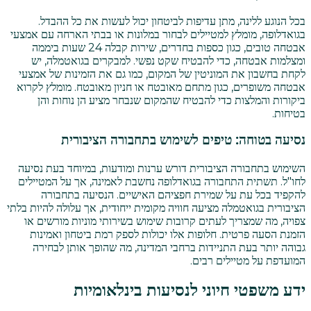
בכל הנוגע ללינה, מתן עדיפות לביטחון יכול לעשות את כל ההבדל.
בגואדלופה, מומלץ למטיילים לבחור במלונות או בבתי הארחה עם אמצעי
אבטחה טובים, כגון כספות בחדרים, שירות קבלה 24 שעות ביממה
ומצלמות אבטחה, כדי להבטיח שקט נפשי. למבקרים בגואטמלה, יש
לקחת בחשבון את המוניטין של המקום, כמו גם את הזמינות של אמצעי
אבטחה משופרים, כגון מתחם מאובטח או חניון מאובטח. מומלץ לקרוא
ביקורות והמלצות כדי להבטיח שהמקום שנבחר מציע הן נוחות והן
בטיחות.
נסיעה בטוחה: טיפים לשימוש בתחבורה הציבורית
השימוש בתחבורה הציבורית דורש ערנות ומודעות, במיוחד בעת נסיעה
לחו"ל. תשתית התחבורה בגואדלופה נחשבת לאמינה, אך על המטיילים
להקפיד בכל עת על שמירת חפציהם האישיים. הנסיעה בתחבורה
הציבורית בגואטמלה מציעה חוויה מקומית ייחודית, אך עלולה להיות בלתי
צפויה, מה שמצריך לעתים קרובות שימוש בשירותי מוניות מורשים או
הזמנת הסעה פרטית. חלופות אלו יכולות לספק רמת ביטחון ואמינות
גבוהה יותר בעת התניידות ברחבי המדינה, מה שהופך אותן לבחירה
המועדפת על מטיילים רבים.
ידע משפטי חיוני לנסיעות בינלאומיות