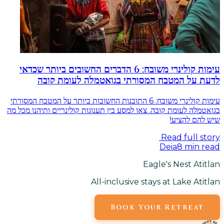
עימות קולינרי משובח: 6 הדברים החשובים ביותר שכדאי
לדעת על המטבח המסורתי בגואטמלה לעומת קובה
עימות קולינרי משובח: 6 התובנות החשובות ביותר על המטבח המסורתי
בגואטמלה לעומת קובה. צאו למסע בין תענוגות קולינריים ותיהנו מכל מה
שיש להם להציע!
Read full story
Deia
8
min read
Eagle's Nest Atitlan
All-inclusive stays at Lake Atitlan
Book Your Retreat