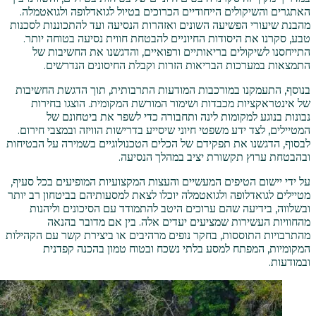
האתגרים והשיקולים הייחודיים הכרוכים בטיול לגואדלופה ולגואטמלה.
מהבנת שיעורי הפשיעה השונים ואזהרות הנסיעה ועד להתכוננות לסכנות
טבע, סקרנו את היסודות החיוניים להבטחת חווית נסיעה בטוחה יותר.
התייחסנו לשיקולים בריאותיים ורפואיים, והדגשנו את החשיבות של
התמצאות במערכות הבריאות הזרות וקבלת החיסונים הנדרשים.
בנוסף, התעמקנו במורכבות המודעות התרבותית, תוך הדגשת החשיבות
של אינטראקציות מכבדות ושימור המורשת המקומית. הוצגו בחירות
נבונות בנוגע למקומות לינה ותחבורה כדי לשפר את ביטחונם של
המטיילים, לצד ידע משפטי חיוני שיסייע בדרישות הוויזה ובמצבי חירום.
לבסוף, הדגשנו את תפקידם של הכלים הטכנולוגיים בשמירה על הבטיחות
ובהבטחת ערוץ תקשורת יציב במהלך הנסיעה.
על ידי יישום הטיפים המעשיים והעצות המקצועיות המופיעים בכל סעיף,
מטיילים לגואדלופה ולגואטמלה יוכלו לצאת למסעותיהם בביטחון רב יותר
ובשלווה, בידיעה שהם ערוכים היטב להתמודד עם הסיכונים וליהנות
מהחוויות העשירות שמציעים יעדים אלה. בין אם מדובר בהנאה
מהתרבויות התוססות, בחקר נופים מרהיבים או ביצירת קשר עם הקהילות
המקומיות, המפתח למסע בלתי נשכח ובטוח טמון בהכנה קפדנית
ובמודעות.