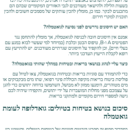
על חפציהם, להשתמש באמצעי תחבורה אמינים, להימנע מהליכה לבד
בשעות הלילה ולהישאר מעודכנים לגבי האזורים המקומיים שבהם הם
מתכננים לבקר. כמו כן, מומלץ להכין עותקים של מסמכים חשובים ולהכין
תוכנית למקרי חירום.
האם יש חיסונים נדרשים לפני נסיעה לגואטמלה?
אמנם אין חיסונים חובה לכניסה לגואטמלה, אך מומלץ להתחסן נגד
הפטיטיס A ו-B, טיפוס הבטן וכלבת (במיוחד למי שעשוי לבוא במגע עם
בעלי חיים), וכן להקפיד על חיסונים שגרתיים מעודכנים. יש להתייעץ עם
רופא לקבלת הייעוץ העדכני ביותר.
כיצד עליי לנהוג בנושאי בריאות ובטיחות במהלך שהותי בגואטמלה?
כדי להתמודד עם סוגיות בריאות ובטיחות בגואטמלה, צאו לטיול עם
פוליסת ביטוח בריאות מקיפה הכוללת פינוי רפואי, שתו מים מבקבוקים או
מים מטוהרים, הימנעו ממזון לא מבושל, השתמשו בדוחה יתושים כדי להגן
על עצמכם מפני מחלות המועברות על ידי יתושים, והקפידו שיהיה לכם
גישה למספרי חירום מקומיים ולמתקני בריאות.
סיכום בנושא בטיחות בטיולים: גואדלופה לעומת
גואטמלה
במדריך מקיף זה סקרנו היבטים חיוניים של בטיחות בטיולים, והשווינו בין