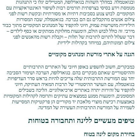
ובגואטמלה. במהלך השהות בגואדלופה, המטיילים יגלו כי התנהגות
מנומסת וידע בסיסי בצרפתית תורמים רבות לשיפור האינטראקציות עם
המקומיים. לבוש צנוע בסביבות דתיות או מסורתיות ובקשת רשות לפני
צילום אנשים מתקבלים גם הם בברכה. בגואטמלה, שבה המסורות
הילידיות מושרשות עמוק, חיוני להקפיד על המנהגים המקומיים מתוך כבוד
מירבי. זה כולל לבוש הולם, הימנעות מחלוקת ממתקים או כסף לילדים –
דבר שעלול לתרום לתרבות של תלות – וקבלת רשות מהאנשים לפני
צילום תמונותיהם, במיוחד בקהילות ילידיות.
הגנה על אתרי מורשת ומנהגים מקומיים
כמבקרים, חשוב להשפיע באופן חיובי על האתרים התרבותיים
וההיסטוריים שאתם מבקרים בהם. בגואדלופה, הערכה ושימור הסביבה
יחד עם המורשת התרבותית שלה צריכים להיות בראש סדר העדיפויות.
בגואטמלה, עם העושר ההיסטורי של תרבות המאיה העתיקה, חיוני
להקפיד על זהירות יתרה באתרים ארכיאולוגיים. הליכה בשבילים
המסומנים, הימנעות ממגע בממצאים עתיקים ותרומה לקהילות המקומיות
באמצעות רכישת מוצרי מלאכת יד מקוריים הן פרקטיקות המסייעות
לשמירה על המורשת התרבותית העשירה של המדינה.
טיפים מעשיים ללינה ותחבורה בטוחות
בחירת מקום לינה בטוח