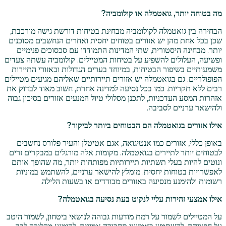
מה בטוחה יותר, גואטמלה או קולומביה?
הבחירה בין גואטמלה לקולומביה מבחינת בטיחות דורשת גישה מורכבת,
שכן בכל אחת מהן יש אזורים בטוחים יחסית ואחרים הנחשבים מסוכנים
יותר. מבחינה היסטורית, שתי המדינות התמודדו עם סכסוכים פנימיים
ופשיעה, העלולים להשפיע על בטיחות המטיילים. קולומביה עשתה צעדים
משמעותיים בשיפור הבטיחות, במיוחד בערים הגדולות ובאזורי התיירות
הפופולריים. גם בגואטמלה יש אזורים תיירותיים שאליהם מגיעים מטיילים
רבים ללא תקריות. כמו בכל נסיעה למדינה אחרת, חשוב מאוד לבדוק את
אזהרות המסע העדכניות, לתכנן מסלולי טיול המנעים אזורים בסיכון גבוה
ולהישאר ערניים לסביבה.
אילו אזורים בגואטמלה הם הבטוחים ביותר לביקור?
באופן כללי, אזורים כמו אנטיגואה, אגם אטיטלן והעיר פלורס נחשבים
לבטוחים יותר לתיירים בגואטמלה. מקומות אלה מורגלים במבקרים זרים
ונוטים להיות בעלי תשתיות תיירותיות מפותחות יותר, מה שהופך אותם
לאפשרויות בטוחות יחסית. מומלץ להישאר ערניים, להשתמש במוניות
רשומות ולהימנע מנסיעה באזורים מבודדים או בשעות הלילה.
אילו אמצעי זהירות עליי לנקוט בעת נסיעה בגואטמלה?
על המטיילים לשמור על רמת מודעות גבוהה לנושאי ביטחון, לשמור היטב