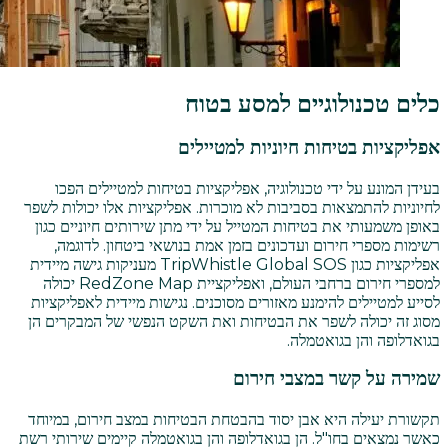
כלים טכנולוגיים למסע בטוח
אפליקציות בטיחות חיוניות למטיילים
בעידן המונע על ידי טכנולוגיה, אפליקציות בטיחות למטיילים הפכו
לחיוניות להתמצאות בסביבות לא מוכרות. אפליקציות אלו יכולות לשפר
באופן משמעותי את בטיחות המטייל על ידי מתן שירותים חיוניים כגון
רשימות מספרי חירום ועדכונים בזמן אמת בנושאי ביטחון. לדוגמה,
אפליקציות כגון TripWhistle Global SOS מעניקות גישה מיידית
למספרי חירום ברחבי העולם, ואפליקציית RedZone Map יכולה
לסייע למטיילים להימנע מאזורים מסוכנים. נגישות מיידית לאפליקציות
מסוג זה יכולה לשפר את הבטיחות ואת השקט הנפשי של המבקרים הן
בגואדלופה והן בגואטמלה.
שמירה על קשר במצבי חירום
תקשורת יעילה היא אבן יסוד בהבטחת הבטיחות במצב חירום, במיוחד
כאשר נמצאים בחו"ל. הן בגואדלופה והן בגואטמלה קיימים שירותי רשת