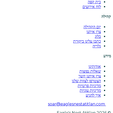
בית קפה
לוח אירועים
קהילה
יום הקהילה
צרו איתנו
בלוג
כתבו עלינו ביקורת
גלריה
מידע
אודותינו
שאלות נפוצות
צרו איתנו קשר
הצטרפו לצוות שלנו
מדיניות פרטיות
מדיניות עוגיות
איך להגיע
soar@eaglesnestatitlan.com
© 2026 Eagle's Nest Atitlan