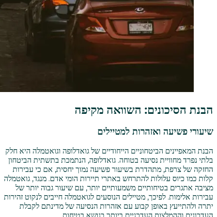
הבנת הסיכונים: השוואה מקיפה
שיעורי פשיעה ואזהרות למטיילים
הבנת המאפיינים הביטחוניים הייחודיים של גואדלופה וגואטמלה היא חלק
בלתי נפרד מחוויית נסיעה בטוחה. גואדלופה, הנתמכת בתשתית הביטחון
החזקה של צרפת, מתהדרת בשיעור פשיעה נמוך יחסית, אם כי עבירות
קלות כמו כיוס עלולות להתרחש באתרי תיירות הומי אדם. מנגד, גואטמלה
מציבה אתגרים בטיחותיים משמעותיים יותר, עם שיעור גבוה יותר של
עבירות אלימות. לפיכך, מטיילים הנוסעים לגואטמלה חייבים לנקוט זהירות
יתרה ולהתייעץ באופן קבוע עם אזהרות הנסיעה של מדינתם לקבלת
העדכונים וההמלצות העדכניים ביותר בנושא בטיחות.