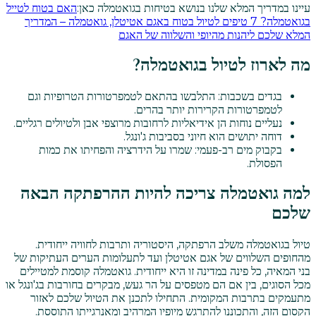
עיינו במדריך המלא שלנו בנושא בטיחות בגואטמלה כאן:
האם בטוח לטייל
בגואטמלה? 7 טיפים לטיול בטוח באגם אטיטלן, גואטמלה – המדריך
המלא שלכם ליהנות מהיופי והשלווה של האגם
מה לארוז לטיול בגואטמלה?
בגדים בשכבות: התלבשו בהתאם לטמפרטורות הטרופיות וגם
לטמפרטורות הקרירות יותר בהרים.
נעליים נוחות הן אידיאליות לרחובות מרוצפי אבן ולטיולים רגליים.
דוחה יתושים הוא חיוני בסביבות ג'ונגל.
בקבוק מים רב-פעמי: שמרו על הידרציה והפחיתו את כמות
הפסולת.
למה גואטמלה צריכה להיות ההרפתקה הבאה
שלכם
טיול בגואטמלה משלב הרפתקה, היסטוריה ותרבות לחוויה ייחודית.
מהחופים השלווים של אגם אטיטלן ועד לתעלומות הערים העתיקות של
בני המאיה, כל פינה במדינה זו היא ייחודית. גואטמלה קוסמת למטיילים
מכל הסוגים, בין אם הם מטפסים על הר געש, מבקרים בחורבות בג'ונגל או
מתעמקים בתרבות המקומית. התחילו לתכנן את הטיול שלכם לאזור
הקסום הזה, והתכוננו להתרגש מיופיו המרהיב ומאנרגייתו התוססת.