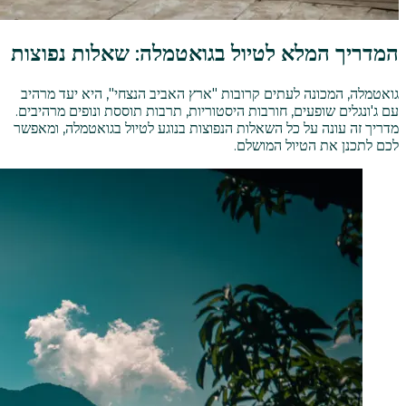
המדריך המלא לטיול בגואטמלה: שאלות נפוצות
גואטמלה, המכונה לעתים קרובות "ארץ האביב הנצחי", היא יעד מרהיב
עם ג'ונגלים שופעים, חורבות היסטוריות, תרבות תוססת ונופים מרהיבים.
מדריך זה עונה על כל השאלות הנפוצות בנוגע לטיול בגואטמלה, ומאפשר
לכם לתכנן את הטיול המושלם.