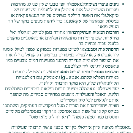
נופים עוצרי נשימה:
לגואטמלה יופי טבעי שאין שני לו, מהרמות
עוצרות הנשימה של אגם אטיטלן ועד לג'ונגלים השופעים של
טיקאל.
גלו את השטח הוולקני בטיולים על הר הגעש פקאיה או
במסלול המאתגר של אקאטננגו, כדי ליהנות מנופים בוקר של הר
הגעש פואגו.
חורבות המאיה העתיקות:
חזרו אחורה בזמן לטיקל, יאקס'ה ואל
מיראדור, שם פירמידות מתנשאות ופלאים ארכיאולוגיים מוקפים
בג'ונגל עבות ובחיות בר.
הרפתקאות וטבע:
צאו לשייט במערות בסמוק צ'אמפי, לטיול אומגה
ליד אנטיגואה, או לצפייה בציפורים בביוטופו דל קצאל כדי לראות
את הציפור הלאומית הנדירה.
הירגעו במעיינות חמים טבעיים כמו
פואנטס ג'ורג'ינס, ליד קצ'לטננגו.
תושבים מסבירי פנים וערים תוססות:
תושבי גואטמלה ידועים
באירוח הנפלא שלהם. אנטigua גואטמלה, עם האלגנטיות
הקולוניאלית שלה, היא מוקד תרבותי וקולינרי.
יעד משתלם
: גואטמלה מציעה חוויות נפלאות במחירים משתלמים.
הלינה, האוכל והפעילויות מוצעים במחירים סבירים, מה שהופך
אותם לנגישים לכל סוגי המטיילים.
חוויות ייחודיות:
חוו את הזריחה מעל המקדשים העתיקים, השתתפו
בטקס קקאו על שפת אגם אטיטלן, או רקדו בפסטיבלים מקומיים
תוססים כמו "סמנה סנטה" ו"דיא דה לוס מוארטוס".
גואטמלה מציעה איזון אידיאלי בין יופי טבעי, עושר תרבותי ופעילויות
מרגשות, ומבטיחה שכל מבקר יעזוב עם זיכרונות נפלאים. בגואטמלה יש