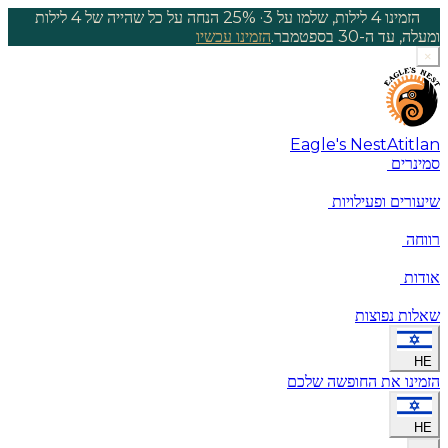
הזמינו 4 לילות, שלמו על 3
·
25% הנחה על כל שהייה של 4 לילות
ומעלה, עד ה-30 בספטמבר.
הזמינו עכשיו
×
Eagle's Nest
Atitlan
סמינרים
שיעורים ופעילויות
רווחה
אודות
שאלות נפוצות
HE
הזמינו את החופשה שלכם
HE