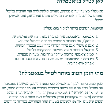
לאן לטייל בגואטמלה?
גואטמלה מציעה יעדים מגוונים, מערים קולוניאליות ועד חורבות בג'ונגל
ואגמים שלווים. בין האתרים המובילים נמנים אנטיגואה, אגם אטיטלן
וטיקל.
המקומות הטובים ביותר לביקור בגואטמלה:
אנטיגואה גואטמלה
: עיר המוכרת כאתר מורשת עולמית של
אונסק"ו, עם רחובות מרוצפים באבנים ונוף של הרי געש.
אגם אטיטלן
: אגם ציורי המוקף בהרי געש ובכפרי המאיה.
טיקאל
: חורבות מאיה עתיקות הממוקמות בג'ונגל.
סמוק צ'אמפי
: בריכות טורקיז מרהיבות ומערות טבעיות.
ריו דולסה וליווינגסטון
: שילוב של הרפתקאות בנהר ותרבות
אפריקאית-קריבית.
מתי הזמן הטוב ביותר לטייל בגואטמלה?
הזמן הטוב ביותר לבקר בגואטמלה הוא בעונת היובש, הנמשכת מנובמבר
עד אפריל. בתקופה זו של השנה השמיים בהירים והטמפרטורות חמות, מה
שהופך אותה לאידיאלית לפעילויות בחוץ ולחקירה ארכיאולוגית.
העונה
הגשומה (מאי עד אוקטובר) עדיין אידיאלית בשל פחות עומס תיירים
ונופים שופעים, אך צפו לגשמים בשעות אחר הצהריים, במיוחד בחודשים