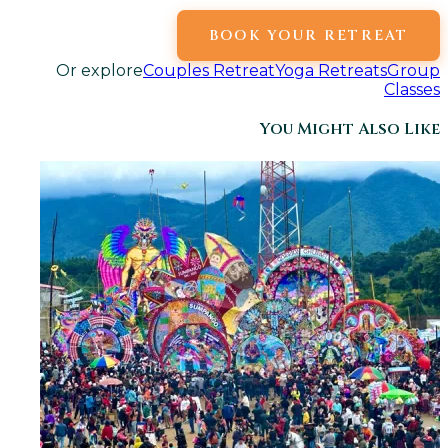
BOOK YOUR RETREAT
Or explore
Couples Retreat
Yoga Retreats
Group
Classes
You Might Also Like