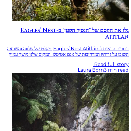
גלו את הקסם של "הנסיך הקטן" ב-Eagles’ Nest
Atitlan
ברוכים הבאים ל-Eagles’ Nest Atitlán, מקלט של שלווה והשראה
השוכן על גדותיו המרהיבות של אגם אטיטלן. המקום שלנו מושך עמוק
Read full story
Laura Born
3
min read