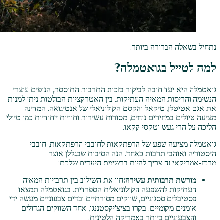
נתחיל בשאלה הברורה ביותר.
למה לטייל בגואטמלה?
גואטמלה היא יעד חובה לביקור בזכות התרבות התוססת, הנופים עוצרי
הנשימה והריסות המאיה העתיקות. בין האטרקציות הבולטות ניתן למנות
את אגם אטיטלן, טיקאל והקסם הקולוניאלי של אנטיגואה. המדינה
מציעה טיולים במחירים נוחים, מסורות עשירות וחוויות ייחודיות כמו טיולי
הליכה על הרי געש וטקסי קקאו.
גואטמלה מציעה שפע של הרפתקאות לחובבי הרפתקאות, חובבי
היסטוריה ואוהבי תרבות כאחד. הנה הסיבות שבגללן אוצר
מרכז-אמריקאי זה צריך להיות ברשימת היעדים שלכם:
מורשת תרבותית עשירה:
חוו את השילוב בין תרבויות המאיה
העתיקות להשפעה הקולוניאלית הספרדית. בגואטמלה תמצאו
פסטיבלים ססגוניים, שווקים מסורתיים ובדים צבעוניים מעשה ידי
אומנים מקומיים. בקרו בציצ'יקסטננגו, אחד השווקים הגדולים
והצבעוניים ביותר באמריקה הלטינית.