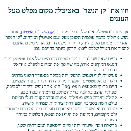
חוו את "קן הנשר" באטיטלן: מקום מפלט מעל
העננים
אף טיול בגואטמלה אינו שלם בלי ביקור ב-
"קן הנשר" באטיטלן
, אתר
נופש אקולוגי ברמה עולמית השוכן מעל אגם אטיטלן המרהיב. "קן הנשר"
הוא יותר מסתם מקום לינה; זו חוויה משנת חיים. אנו מזמינים אתכם
להפוך את הטיול שלכם ליוצא הדופן ביותר בחייכם עם:
נופים שאין שני להם: תיהנו מנופים פנורמיים של אגם אטיטלן והרי
הגעש המקיפים אותו, מה שהופך את המקום למפלט אידיאלי
לחובבי הטבע.
פעילויות לגוף ולנפש: תרגולי יוגה בבוקר בסטודיו חיצוני מרהיב
ריקודים אקסטטיים והופעות מוזיקה חיה תחת כיפת השמיים.
חיים בר-קיימא: Eagles Nest הוא אתר נופש ידידותי לסביבה,
שפותח ועוצב באהבה כדי להשתלב בהרמוניה עם הטבע.
קהילה וחיבור: פגשו מטיילים, אמנים והרפתקנים בעלי תפיסת
עולם דומה בסביבה המעודדת יצירתיות וצמיחה אישית.
מטבח בריא וטעים: תיהנו מארוחות תוצרת בית המוכנות מחומרי
גלם מקומיים, המזינות את הגוף ואת הנפש, הכלולות במחיר
השהייה
בריאות ויוגה: שיעורי יוגה יומיים והסאונה המסורתית שלנו,
בהשראת ה"טמזקל", כלולים גם הם במחיר השהייה!