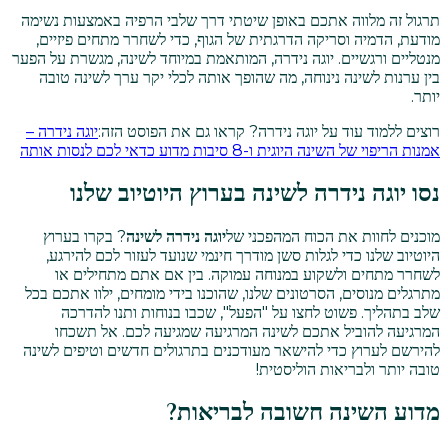
תרגול זה מלווה אתכם באופן שיטתי דרך שלבי הרפיה באמצעות נשימה
מודעת, הדמיה וסריקה הדרגתית של הגוף, כדי לשחרר מתחים פיזיים,
מנטליים ורגשיים. יוגה נידרה, המותאמת במיוחד לשינה, מגשרת על הפער
בין ערנות לשינה נינוחה, מה שהופך אותה לכלי יקר ערך לשינה טובה
יותר.
רוצים ללמוד עוד על יוגה נידרה? קראו גם את הפוסט הזה:
יוגה נידרה –
אמנות הריפוי של השינה היוגית ו-8 סיבות מדוע כדאי לכם לנסות אותה
נסו יוגה נידרה לשינה בערוץ היוטיוב שלנו
מוכנים לחוות את הכוח המהפכני של
יוגה נידרה לשינה
? בקרו בערוץ
היוטיוב שלנו כדי לגלות סשן מודרך חינמי שנועד לעזור לכם להירגע,
לשחרר מתחים ולשקוע במנוחה עמוקה. בין אם אתם מתחילים או
מתרגלים מנוסים, הסרטונים שלנו, שהוכנו בידי מומחים, ילוו אתכם בכל
שלב בתהליך. פשוט לחצו על "הפעל", שכבו בנוחות ותנו להדרכה
המרגיעה להוביל אתכם לשינה המרגיעה שמגיעה לכם. אל תשכחו
להירשם לערוץ כדי להישאר מעודכנים בתרגולים חדשים וטיפים לשינה
טובה יותר ולבריאות הוליסטית!
מדוע השינה חשובה לבריאות?