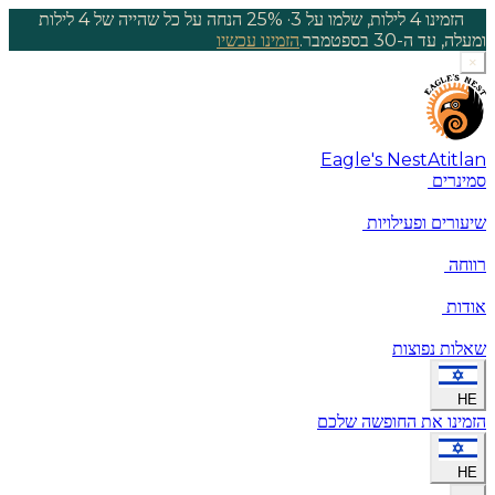
הזמינו 4 לילות, שלמו על 3
·
25% הנחה על כל שהייה של 4 לילות
ומעלה, עד ה-30 בספטמבר.
הזמינו עכשיו
×
Eagle's Nest
Atitlan
סמינרים
שיעורים ופעילויות
רווחה
אודות
שאלות נפוצות
HE
הזמינו את החופשה שלכם
HE