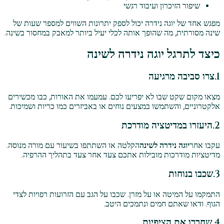
שיפור הזיכרון ועיבוד רגשי
מפגש אחד של יוגה נידרה יכול לספק יתרונות השווים למספר שעות של
שינה מסורתית, מה שהופך אותה לכלי יעיל ביותר למאבק במחסור בשינה.
כיצד לתרגל יוגה נידרה לשינה
1.
צרו סביבה מרגיעה
מצאו מקום שקט שבו לא יפריעו לכם. עמעמו את האורות, כבו מכשירים
אלקטרוניים, והשתמשו במצעים נוחים או באביזרים כמו כריות ושמיכות.
2.
היעזרו במדיטציה מודרכת
עקבו אחר
יוגה נידרה לשינה
הקלטה או השתתפו בשיעור עם מורה מנוסה.
מדיטציות מודרכות מובילות אתכם צעד אחר צעד בתהליך ההרפיה.
3.
שכבו בנוחות
התמקמו על המיטה או על מזרן. שכבו על הגב עם הזרועות רפויות לצדי
הגוף. ודאו שאתם חמים ונתמכים היטב.
4.
שחררו את הציפיות