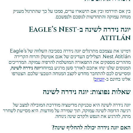
בין אם תירדמו ובין אם תישארו ערים, סמכו על כך שהתרגול מעניק
מנוחה עמוקה והתחדשות לגופכם ולנפשכם.
יוגה נידרה לשינה ב-Eagle’s Nest
Atitlán
דמיינו את עצמכם מתרגלים יוגה נידרה בסביבה השלווה של Eagle’s
Nest Atitlán. הצלילים העדינים של אגם אטיטלן והרוח הקרירה
מההרים מספקים את התפאורה המושלמת להרפיה עמוקה. המדריכים
המנוסים שלנו ינחו אתכם לאורך סשן מרגיע במיוחד
יוגה נידרה לשינה
,
ומסייעים לכם להתחבר מחדש לקצב המנוחה הטבעי שלכם. הצטרפו
אלינו בחינם ב-
יוטיוב
!
שאלות נפוצות: יוגה נידרה לשינה
יוגה נידרה לשינה היא טכניקת מדיטציה מודרכת המובילה למצב של
רגיעה הדומה לשינה עמוקה, תוך שמירה על מודעות. היא מסייעת לשחרר
מתח, להרגיע את הנפש ולקדם שינה נינוחה.
האם יוגה נידרה יכולה להחליף שינה?