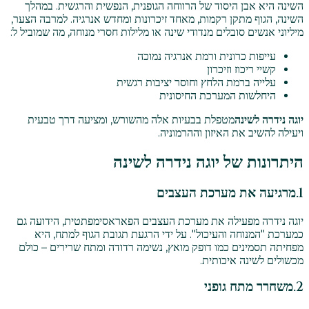
השינה היא אבן היסוד של הרווחה הגופנית, הנפשית והרגשית. במהלך
השינה, הגוף מתקן רקמות, מאחד זיכרונות ומחדש אנרגיה. למרבה הצער,
מיליוני אנשים סובלים מנדודי שינה או מלילות חסרי מנוחה, מה שמוביל ל:
עייפות כרונית ורמת אנרגיה נמוכה
קשיי ריכוז וזיכרון
עלייה ברמת הלחץ וחוסר יציבות רגשית
היחלשות המערכת החיסונית
יוגה נידרה לשינה
מטפלת בבעיות אלה מהשורש, ומציעה דרך טבעית
ויעילה להשיב את האיזון וההרמוניה.
היתרונות של יוגה נידרה לשינה
1.
מרגיעה את מערכת העצבים
יוגה נידרה מפעילה את מערכת העצבים הפאראסימפתטית, הידועה גם
כמערכת "המנוחה והעיכול". על ידי הרגעת תגובת הגוף למתח, היא
מפחיתה תסמינים כמו דופק מואץ, נשימה רדודה ומתח שרירים – כולם
מכשולים לשינה איכותית.
2.
משחרר מתח גופני