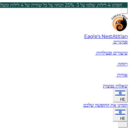
הזמינו 4 לילות, שלמו על 3
·
25% הנחה על כל שהייה של 4 לילות ומעלה, עד ה-30 בספטמבר.
×
Eagle's Nest
Atitlan
סמינרים
שיעורים ופעילויות
רווחה
אודות
שאלות נפוצות
HE
הזמינו את החופשה שלכם
HE