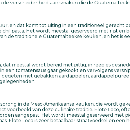
 van de verscheidenheid aan smaken die de Guatemalteek
ur, en dat komt tot uiting in een traditioneel gerecht d
chilipasta. Het wordt meestal geserveerd met rijst en bo
 van de traditionele Guatemalteekse keuken, en het is ee
, dat meestal wordt bereid met pittig, in reepjes gesne
 in een tomatensaus gaar gekookt en vervolgens versnip
en gegeten met gebakken aardappelen, aardappelpuree o
e gelegenheden.
rsprong in de Meso-Amerikaanse keuken, die wordt gek
fect voorbeeld van deze culinaire traditie. Elote Loco, o
worden aangepast. Het wordt meestal geserveerd met pi
s. Elote Loco is zeer betaalbaar straatvoedsel en een 