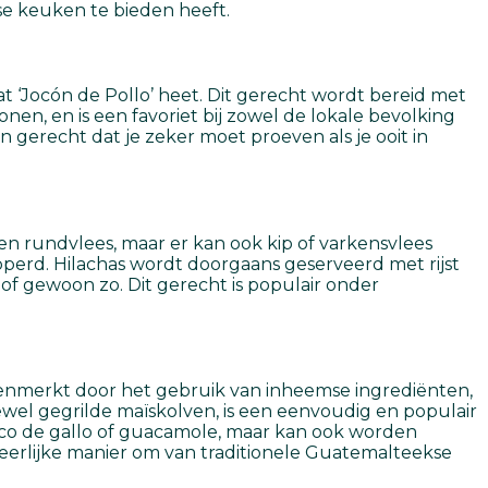
se keuken te bieden heeft.
at ‘Jocón de Pollo’ heet. Dit gerecht wordt bereid met
nen, en is een favoriet bij zowel de lokale bevolking
n gerecht dat je zeker moet proeven als je ooit in
den rundvlees, maar er kan ook kip of varkensvlees
perd. Hilachas wordt doorgaans geserveerd met rijst
f gewoon zo. Dit gerecht is populair onder
enmerkt door het gebruik van inheemse ingrediënten,
ftewel gegrilde maïskolven, is een eenvoudig en populair
co de gallo of guacamole, maar kan ook worden
heerlijke manier om van traditionele Guatemalteekse