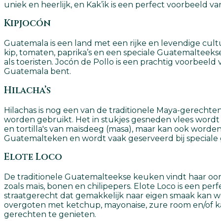
uniek en heerlijk, en Kak’ik is een perfect voorbeeld
Kipjocón
Guatemala is een land met een rijke en levendige cultu
kip, tomaten, paprika’s en een speciale Guatemalteekse 
als toeristen. Jocón de Pollo is een prachtig voorbeeld
Guatemala bent.
Hilacha’s
Hilachas is nog een van de traditionele Maya-gerechten
worden gebruikt. Het in stukjes gesneden vlees wordt
en tortilla's van maïsdeeg (masa), maar kan ook word
Guatemalteken en wordt vaak geserveerd bij special
Elote Loco
De traditionele Guatemalteekse keuken vindt haar oo
zoals maïs, bonen en chilipepers. Elote Loco is een per
straatgerecht dat gemakkelijk naar eigen smaak kan 
overgoten met ketchup, mayonaise, zure room en/of kaa
gerechten te genieten.