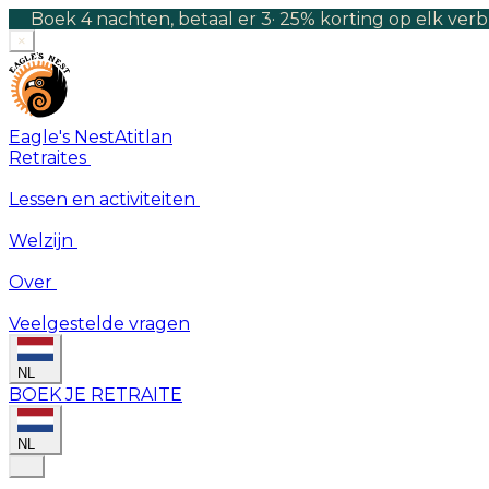
Boek 4 nachten, betaal er 3
·
25% korting op elk verb
×
Eagle's Nest
Atitlan
Retraites
Lessen en activiteiten
Welzijn
Over
Veelgestelde vragen
NL
BOEK JE RETRAITE
NL