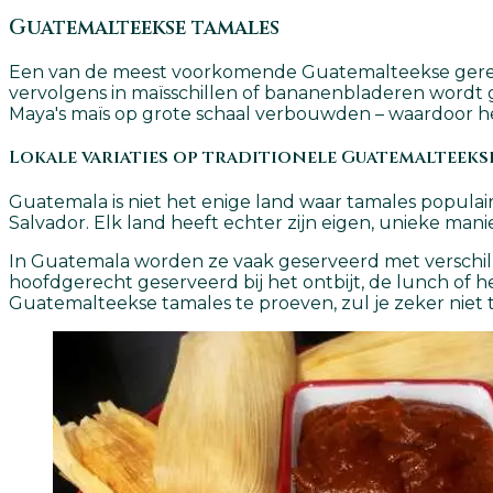
Guatemalteekse tamales
Een van de meest voorkomende Guatemalteekse gerecht
vervolgens in maïsschillen of bananenbladeren wordt 
Maya's maïs op grote schaal verbouwden – waardoor he
Lokale variaties op traditionele Guatemalteeks
Guatemala is niet het enige land waar tamales populair
Salvador. Elk land heeft echter zijn eigen, unieke man
In Guatemala worden ze vaak geserveerd met verschill
hoofdgerecht geserveerd bij het ontbijt, de lunch of he
Guatemalteekse tamales te proeven, zul je zeker niet t