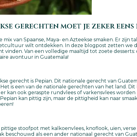
se gerechten moet je zeker eens
e mix van Spaanse, Maya- en Azteekse smaken. Er zijn ta
etcultuur wilt ontdekken. In deze blogpost zetten we 
kunt vinden. Van een volledige maaltijd tot zoete dessert
aire avontuur in Guatemala!
kse gerecht is Pepian. Dit nationale gerecht van Guate
en. Het is een van de nationale gerechten van het land.
r er kan ook geraspte rundvlees of varkensvlees worden
Pepian kan pittig zijn, maar de pittigheid kan naar smaa
beren!
 pittige stoofpot met kalkoenvlees, knoflook, uien, vers
vaak beschouwd als een ander nationaal gerecht van Gua