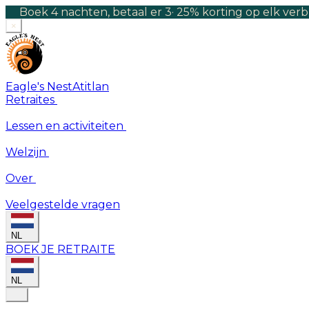
Boek 4 nachten, betaal er 3
·
25% korting op elk verb
×
Eagle's Nest
Atitlan
Retraites
Lessen en activiteiten
Welzijn
Over
Veelgestelde vragen
NL
BOEK JE RETRAITE
NL