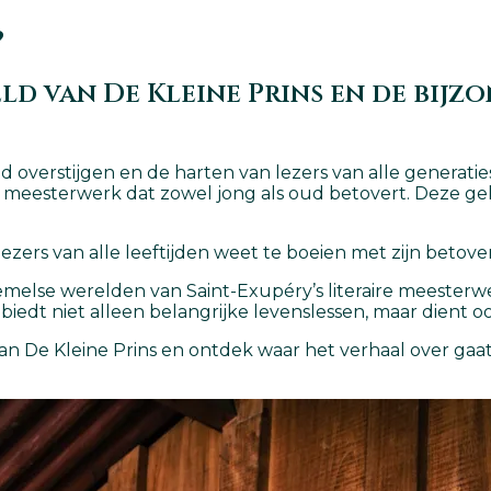
?
eld van De Kleine Prins en de bijz
ijd overstijgen en de harten van lezers van alle generati
os meesterwerk dat zowel jong als oud betovert. Deze gel
e lezers van alle leeftijden weet te boeien met zijn beto
emelse werelden van Saint-Exupéry’s literaire meesterwer
biedt niet alleen belangrijke levenslessen, maar dient ook
n De Kleine Prins en ontdek waar het verhaal over gaat