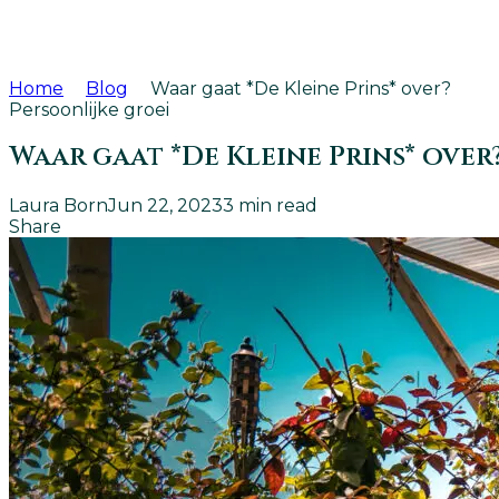
Home
Blog
Waar gaat *De Kleine Prins* over?
Persoonlijke groei
Waar gaat *De Kleine Prins* over
Laura Born
Jun 22, 2023
3
min read
Share