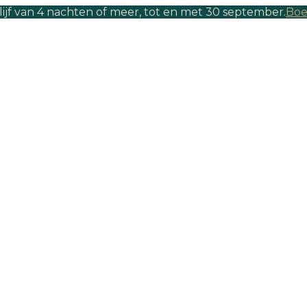
lijf van 4 nachten of meer, tot en met 30 september.
Boe