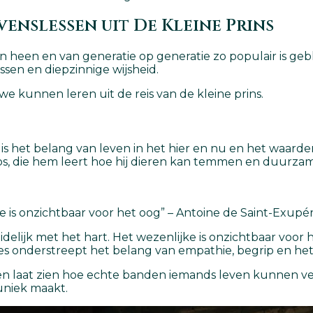
venslessen uit De Kleine Prins
en heen en van generatie op generatie zo populair is ge
essen en diepzinnige wijsheid.
we kunnen leren uit de reis van de kleine prins.
* is het belang van leven in het hier en nu en het waa
vos, die hem leert hoe hij dieren kan temmen en duur
e is onzichtbaar voor het oog” – Antoine de Saint-Exupé
idelijk met het hart. Het wezenlijke is onzichtbaar voo
 les onderstreept het belang van empathie, begrip en he
laat zien hoe echte banden iemands leven kunnen verande
uniek maakt.