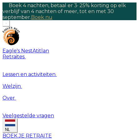
Boek 4 nachten, betaal er 3
·
25% korting op elk
verblijf van 4 nachten of meer, tot en met 30
september.
Boek nu
×
Eagle's Nest
Atitlan
Retraites
Lessen en activiteiten
Welzijn
Over
Veelgestelde vragen
NL
BOEK JE RETRAITE