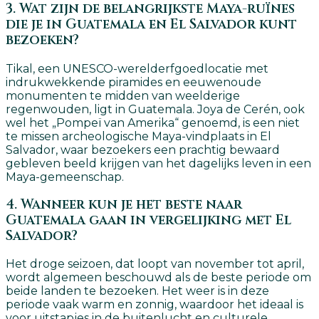
3. Wat zijn de belangrijkste Maya-ruïnes
die je in Guatemala en El Salvador kunt
bezoeken?
Tikal, een UNESCO-werelderfgoedlocatie met
indrukwekkende piramides en eeuwenoude
monumenten te midden van weelderige
regenwouden, ligt in Guatemala. Joya de Cerén, ook
wel het „Pompeï van Amerika“ genoemd, is een niet
te missen archeologische Maya-vindplaats in El
Salvador, waar bezoekers een prachtig bewaard
gebleven beeld krijgen van het dagelijks leven in een
Maya-gemeenschap.
4. Wanneer kun je het beste naar
Guatemala gaan in vergelijking met El
Salvador?
Het droge seizoen, dat loopt van november tot april,
wordt algemeen beschouwd als de beste periode om
beide landen te bezoeken. Het weer is in deze
periode vaak warm en zonnig, waardoor het ideaal is
voor uitstapjes in de buitenlucht en culturele